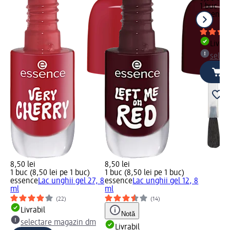
1 buc (8,
essence
ml
Livrab
selec
8,50 lei
8,50 lei
1 buc (8,50 lei pe 1 buc)
1 buc (8,50 lei pe 1 buc)
essence
Lac unghii gel 27, 8
essence
Lac unghii gel 12, 8
ml
ml
(22)
(14)
Livrabil
Notă
selectare magazin dm
Livrabil