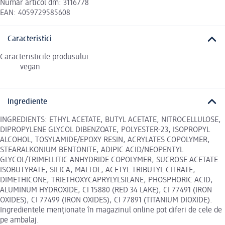
Număr articol dm: 3116778
EAN: 4059729585608
Caracteristici
Caracteristicile produsului:
vegan
Ingrediente
INGREDIENTS: ETHYL ACETATE, BUTYL ACETATE, NITROCELLULOSE,
DIPROPYLENE GLYCOL DIBENZOATE, POLYESTER-23, ISOPROPYL
ALCOHOL, TOSYLAMIDE/EPOXY RESIN, ACRYLATES COPOLYMER,
STEARALKONIUM BENTONITE, ADIPIC ACID/NEOPENTYL
GLYCOL/TRIMELLITIC ANHYDRIDE COPOLYMER, SUCROSE ACETATE
ISOBUTYRATE, SILICA, MALTOL, ACETYL TRIBUTYL CITRATE,
DIMETHICONE, TRIETHOXYCAPRYLYLSILANE, PHOSPHORIC ACID,
ALUMINUM HYDROXIDE, CI 15880 (RED 34 LAKE), CI 77491 (IRON
OXIDES), CI 77499 (IRON OXIDES), CI 77891 (TITANIUM DIOXIDE).
Ingredientele menționate în magazinul online pot diferi de cele de
pe ambalaj.