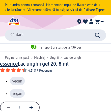
Mulțumim pentru comandă. Momentan timpul de livrare este de 5
zile lucrătoare. Vă recomandăm să folosiți serviciul de Ridicare Expres
Căutare
Transport gratuit de la 150 Lei
Pagina principală
Machiaj
Unghii
Lac de unghii
essence
Lac unghii gel 20, 8 ml
4.5
(
19 Recenzii
)
vegan
vegan