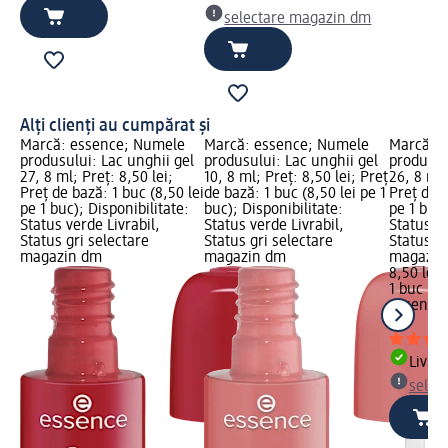
selectare magazin dm
Alți clienți au cumpărat și
Marcă: essence; Numele
Marcă: essence; Numele
Marcă: 
produsului: Lac unghii gel
produsului: Lac unghii gel
produsul
27, 8 ml; Preț: 8,50 lei;
10, 8 ml; Preț: 8,50 lei; Preț
26, 8 ml;
Preț de bază: 1 buc (8,50 lei
de bază: 1 buc (8,50 lei pe 1
Preț de b
pe 1 buc); Disponibilitate:
buc); Disponibilitate:
pe 1 buc)
Status verde Livrabil,
Status verde Livrabil,
Status ve
Status gri selectare
Status gri selectare
Status gr
magazin dm
magazin dm
magazin
8,50 lei
1 buc (8,
essence
ml
Livrab
selec