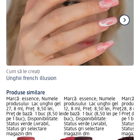
Cum să le creați
Vă 
Unghii french illusion
ma
Un
Produse similare
Marcă: essence; Numele
Marcă: essence; Numele
Marcă: 
produsului: Lac unghii gel
produsului: Lac unghii gel
produsul
27, 8 ml; Preț: 8,50 lei;
12, 8 ml; Preț: 8,50 lei; Preț
28, 8 ml;
Preț de bază: 1 buc (8,50 lei
de bază: 1 buc (8,50 lei pe 1
Preț de b
pe 1 buc); Disponibilitate:
buc); Disponibilitate:
pe 1 buc)
Status verde Livrabil,
Status verde Livrabil,
Status ve
Status gri selectare
Status gri selectare
Status gr
magazin dm
magazin dm
magazin
8,50 lei