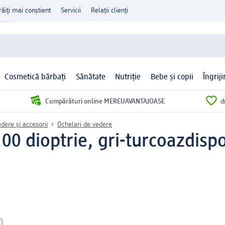
răiți mai conștient
Servicii
Relații clienți
Cosmetică bărbați
Sănătate
Nutriție
Bebe și copii
Îngrij
Cumpărături online MEREUAVANTAJOASE
d
edere și accesorii
Ochelari de vedere
1,00 dioptrie, gri-turcoaz
dispo