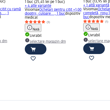
buc)
1 buc (13,95 lei 
1 buc (25,45 lei pe 1 buc)
+ 1 altă variantă
+ 4 alte variante
 citit cu ramă
Visiomax
Ochelar
Visiomax
Ochelari pentru citit +1,00
..., 1
completă, roșu î
dioptrii, culoare..., 1 buc
dispozitiv
l
buc
dispozitiv m
medical
(1)
(3)
Notă
Notă
Livrabil
Livrabil
n dm
selectare ma
selectare magazin dm