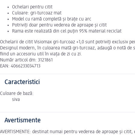
Ochelari pentru citit
Culoare: gri-turcoaz mat
Model cu ramă completă și brațe cu arc
Potriviți doar pentru vederea de aproape și citit
Rama este realizată din cel puțin 95% material reciclat
Ochelarii de citit Visiomax gri-turcoaz +1,0 sunt potriviți exclusiv 
Designul modern, în culoarea mată gri-turcoaz, adaugă o notă de stil.
fiind un accesoriu util în viața de zi cu zi.
Număr articol dm: 3121861
EAN: 4066233034713
Caracteristici
Culoare de bază:
siva
Avertismente
AVERTISMENTE: destinat numai pentru vederea de aproape și citit, doa