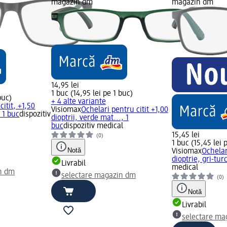
magazin dm
magazin dm
14,95 lei
1 buc (14,95 lei pe 1 buc)
buc)
+ 4 alte variante
citit, +1,50
Visiomax
Ochelari pentru citit +1,00
, 1 buc
dispozitiv
dioptrii, verde mat..., 1
buc
dispozitiv medical
15,45 lei
(0)
1 buc (15,45 lei 
Notă
Visiomax
Ochelar
dioptrie, gri-tur
Livrabil
medical
n dm
selectare magazin dm
(0)
Notă
Livrabil
selectare ma