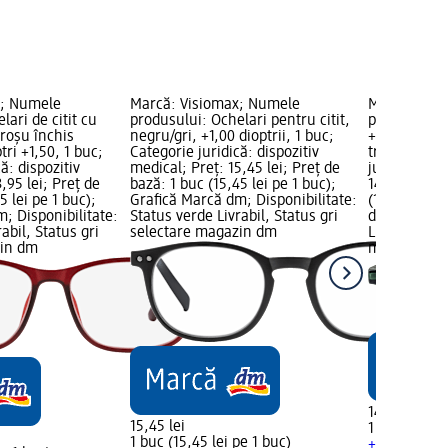
x; Numele
Marcă: Visiomax; Numele
Marcă: Vis
lari de citit cu
produsului: Ochelari pentru citit,
produsului: 
roșu închis
negru/gri, +1,00 dioptrii, 1 buc;
+1,00 dioptr
tri +1,50, 1 buc;
Categorie juridică: dispozitiv
transparent
ă: dispozitiv
medical; Preț: 15,45 lei; Preț de
juridică: di
,95 lei; Preț de
bază: 1 buc (15,45 lei pe 1 buc);
14,95 lei; P
5 lei pe 1 buc);
Grafică Marcă dm; Disponibilitate:
(14,95 lei p
; Disponibilitate:
Status verde Livrabil, Status gri
dm; Disponib
abil, Status gri
selectare magazin dm
Livrabil, St
zin dm
magazin d
14,95 lei
15,45 lei
1 buc (14,95
1 buc (15,45 lei pe 1 buc)
+ 4 alte var