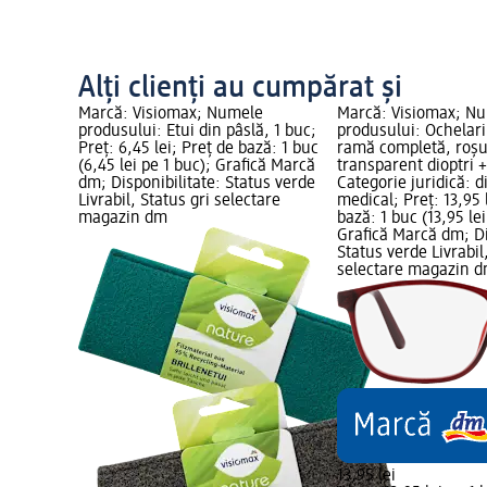
Alți clienți au cumpărat și
Marcă: Visiomax; Numele
Marcă: Visiomax; N
produsului: Etui din pâslă, 1 buc;
produsului: Ochelari 
Preț: 6,45 lei; Preț de bază: 1 buc
ramă completă, roșu
(6,45 lei pe 1 buc); Grafică Marcă
transparent dioptri +
dm; Disponibilitate: Status verde
Categorie juridică: d
Livrabil, Status gri selectare
medical; Preț: 13,95 
magazin dm
bază: 1 buc (13,95 lei
Grafică Marcă dm; Di
Status verde Livrabil
selectare magazin 
13,95 lei