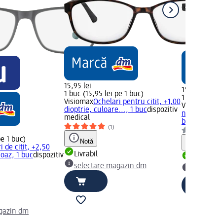
15,95 lei
15,45 lei
1 buc (15,95 lei pe 1 buc)
1 buc (15,45
Visiomax
Ochelari pentru citit, +1,00
Visiomax
Och
dioptrie, culoare..., 1 buc
dispozitiv
negru/gri, +1
medical
buc
dispozit
(1)
pe 1 buc)
Notă
Notă
i de citit, +2,50
Livrabil
coaz, 1 buc
dispozitiv
Livrabil
selectare magazin dm
selectar
gazin dm