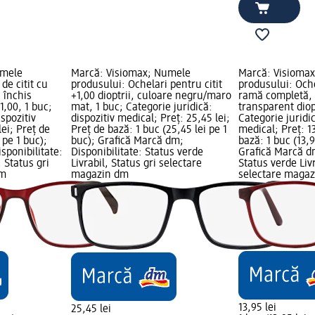
umele
Marcă: Visiomax; Numele
Marcă: Visioma
de citit cu
produsului: Ochelari pentru citit
produsului: Oche
 închis
+1,00 dioptrii, culoare negru/maro
ramă completă, 
1,00, 1 buc;
mat, 1 buc; Categorie juridică:
transparent diop
ispozitiv
dispozitiv medical; Preț: 25,45 lei;
Categorie juridic
lei; Preț de
Preț de bază: 1 buc (25,45 lei pe 1
medical; Preț: 13
 pe 1 buc);
buc); Grafică Marcă dm;
bază: 1 buc (13,9
sponibilitate:
Disponibilitate: Status verde
Grafică Marcă dm
, Status gri
Livrabil, Status gri selectare
Status verde Livr
dm
magazin dm
selectare maga
13,95 lei
25,45 lei