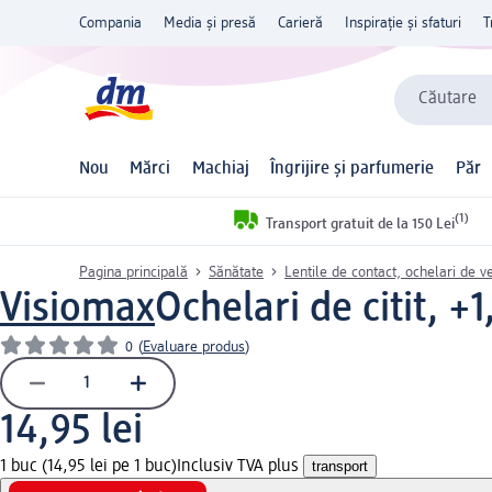
Compania
Media și presă
Carieră
Inspirație și sfaturi
T
Căutare
Nou
Mărci
Machiaj
Îngrijire și parfumerie
Păr
(1)
Transport gratuit de la 150 Lei
Pagina principală
Sănătate
Lentile de contact, ochelari de v
Visiomax
Ochelari de citit, +
0
(
Evaluare produs
)
14,95 lei
1 buc (14,95 lei pe 1 buc)
Inclusiv TVA plus
transport