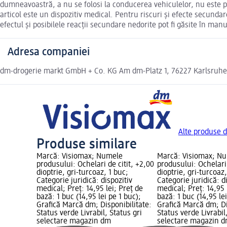
dumneavoastră, a nu se folosi la conducerea vehiculelor, nu este potr
articol este un dispozitiv medical. Pentru riscuri și efecte secunda
efectul și posibilele reacții secundare nedorite pot fi găsite în man
Adresa companiei
dm-drogerie markt GmbH + Co. KG Am dm-Platz 1, 76227 Karlsruh
Alte produse d
Produse similare
Marcă: Visiomax; Numele
Marcă: Visiomax; N
produsului: Ochelari de citit, +2,00
produsului: Ochelari 
dioptrie, gri-turcoaz, 1 buc;
dioptrie, gri-turcoaz,
Categorie juridică: dispozitiv
Categorie juridică: d
medical; Preț: 14,95 lei; Preț de
medical; Preț: 14,95 
bază: 1 buc (14,95 lei pe 1 buc);
bază: 1 buc (14,95 lei
Grafică Marcă dm; Disponibilitate:
Grafică Marcă dm; Di
Status verde Livrabil, Status gri
Status verde Livrabil
selectare magazin dm
selectare magazin 