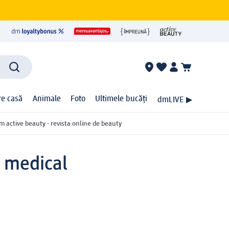
ire casă
Animale
Foto
Ultimele bucăți
dmLIVE ▶
m active beauty - revista online de beauty
v medical