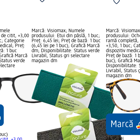
umele
Marcă: Visiomax; Numele
Marcă: Visioma
de citit, +3,00
produsului: Etui din pâslă, 1 buc;
produsului: Oche
c; Categorie
Preț: 6,45 lei; Preț de bază: 1 buc
ramă completă, 
medical; Preț:
(6,45 lei pe 1 buc); Grafică Marcă
+3,50, 1 buc; Cat
ză: 1 buc
dm; Disponibilitate: Status verde
dispozitiv medica
 Grafică Marcă
Livrabil, Status gri selectare
Preț de bază: 1 b
 Status verde
magazin dm
buc); Grafică M
electare
Disponibilitate:
Livrabil, Status 
magazin dm
 buc)
24,95 lei
citit, +3,00