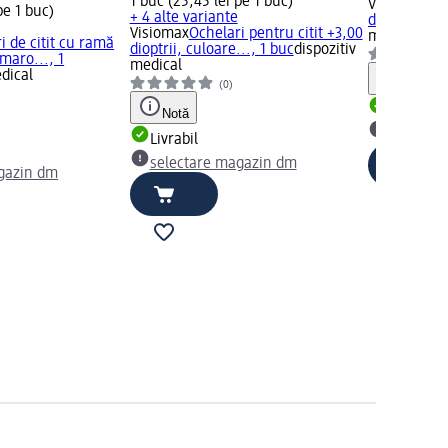
1 buc (25,45 lei pe 1 buc)
Visiomax
Och
pe 1 buc)
+ 4 alte variante
dioptrii neg
Visiomax
Ochelari pentru citit +3,00
medical
i de citit cu ramă
dioptrii, culoare..., 1 buc
dispozitiv
maro..., 1
medical
edical
Notă
(0)
Livrabil
Notă
selectar
Livrabil
selectare magazin dm
gazin dm