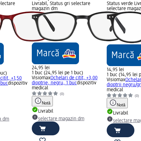
electare
Livrabil, Status gri selectare
Status verde Livr
magazin dm
selectare maga
24,95 lei
14,95 lei
1 buc (24,95 lei pe 1 buc)
buc)
1 buc (14,95 lei 
Visiomax
Ochelari de citit, +3,00
citit, +1,50
Visiomax
Ochelar
dioptrie, negru, 1 buc
dispozitiv
 buc
dispozitiv
dioptrii negru/gr
medical
medical
(0)
(0)
Notă
Notă
Livrabil
Livrabil
selectare magazin dm
n dm
selectare ma