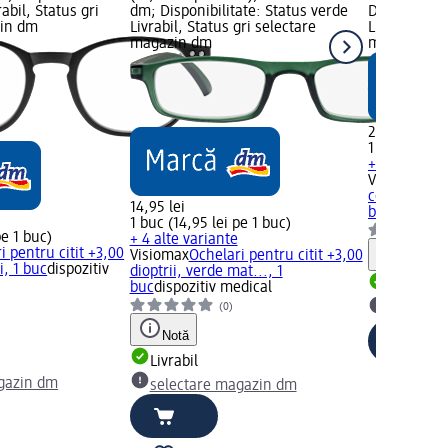
abil, Status gri
dm; Disponibilitate: Status verde
Disponibilit
zin dm
Livrabil, Status gri selectare
Livrabil, St
magazin dm
magazin d
24,95 lei
1 buc (24,95
+ 4 alte var
Visiomax
Och
completă, d
14,95 lei
buc
dispozit
1 buc (14,95 lei pe 1 buc)
pe 1 buc)
+ 4 alte variante
i pentru citit +3,00
Visiomax
Ochelari pentru citit +3,00
Notă
i, 1 buc
dispozitiv
dioptrii, verde mat..., 1
Livrabil
buc
dispozitiv medical
(0)
selectar
Notă
Livrabil
gazin dm
selectare magazin dm