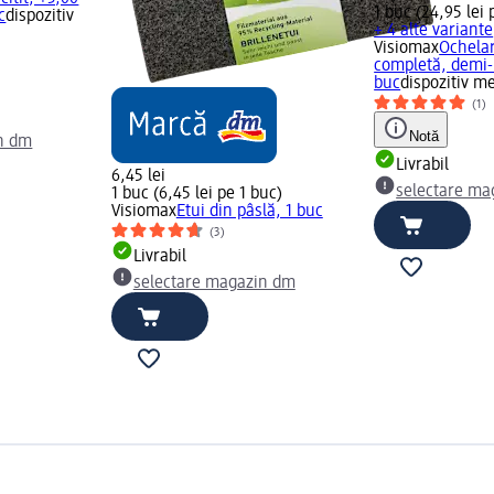
1 buc (24,95 lei 
c
dispozitiv
+ 4 alte variante
Visiomax
Ochelar
completă, demi-
buc
dispozitiv m
(1)
Notă
n dm
Livrabil
6,45 lei
selectare ma
1 buc (6,45 lei pe 1 buc)
Visiomax
Etui din pâslă, 1 buc
(3)
Livrabil
selectare magazin dm