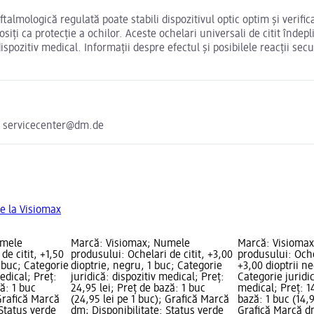
oftalmologică regulată poate stabili dispozitivul optic optim și veri
losiți ca protecție a ochilor. Aceste ochelari universali de citit înd
spozitiv medical. Informații despre efectul și posibilele reacții sec
e servicecenter@dm.de
e la Visiomax
umele
Marcă: Visiomax; Numele
Marcă: Visioma
de citit, +1,50
produsului: Ochelari de citit, +3,00
produsului: Oche
1 buc; Categorie
dioptrie, negru, 1 buc; Categorie
+3,00 dioptrii ne
medical; Preț:
juridică: dispozitiv medical; Preț:
Categorie juridic
ză: 1 buc
24,95 lei; Preț de bază: 1 buc
medical; Preț: 14
 Grafică Marcă
(24,95 lei pe 1 buc); Grafică Marcă
bază: 1 buc (14,9
 Status verde
dm; Disponibilitate: Status verde
Grafică Marcă dm