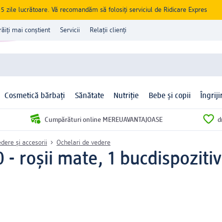
zile lucrătoare. Vă recomandăm să folosiți serviciul de Ridicare Expres
răiți mai conștient
Servicii
Relații clienți
Cosmetică bărbați
Sănătate
Nutriție
Bebe și copii
Îngrij
Cumpărături online MEREUAVANTAJOASE
d
edere și accesorii
Ochelari de vedere
0 - roșii mate, 1 buc
dispoziti