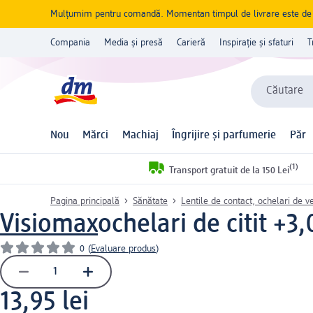
Mulțumim pentru comandă. Momentan timpul de livrare este de 5 
Compania
Media și presă
Carieră
Inspirație și sfaturi
T
Căutare
Nou
Mărci
Machiaj
Îngrijire și parfumerie
Păr
(1)
Transport gratuit de la 150 Lei
Pagina principală
Sănătate
Lentile de contact, ochelari de v
Visiomax
ochelari de citit +3,
0
(
Evaluare produs
)
13,95 lei