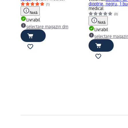
dioptrie, negru, 1 bu
(1)
medical
Notă
(0)
Livrabil
Notă
selectare magazin dm
Livrabil
selectare magazi