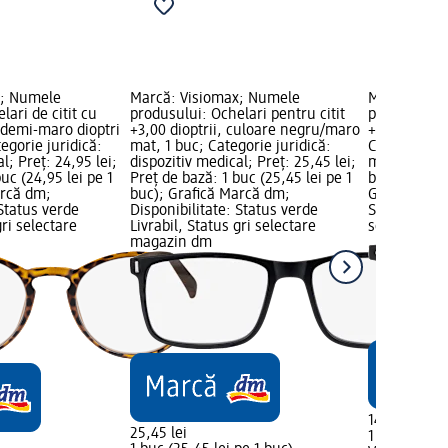
x; Numele
Marcă: Visiomax; Numele
Marcă: Vis
lari de citit cu
produsului: Ochelari pentru citit
produsului: 
demi-maro dioptri
+3,00 dioptrii, culoare negru/maro
+3,00 dioptr
egorie juridică:
mat, 1 buc; Categorie juridică:
Categorie ju
l; Preț: 24,95 lei;
dispozitiv medical; Preț: 25,45 lei;
medical; Pre
uc (24,95 lei pe 1
Preț de bază: 1 buc (25,45 lei pe 1
bază: 1 buc 
arcă dm;
buc); Grafică Marcă dm;
Grafică Mar
 Status verde
Disponibilitate: Status verde
Status verde
gri selectare
Livrabil, Status gri selectare
selectare 
magazin dm
14,95 lei
25,45 lei
1 buc (14,95