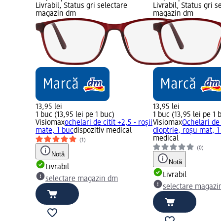
Livrabil, Status gri selectare
Livrabil, Status gri s
magazin dm
magazin dm
13,95 lei
13,95 lei
1 buc (13,95 lei pe 1 buc)
1 buc (13,95 lei pe 1 
Visiomax
ochelari de citit +2,5 - roșii
Visiomax
Ochelari de 
mate, 1 buc
dispozitiv medical
dioptrie, roșu mat, 1
medical
(1)
(0)
Notă
Notă
Livrabil
Livrabil
selectare magazin dm
selectare magazi