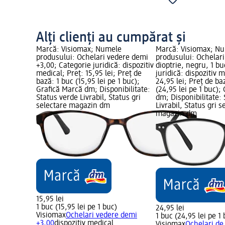
Alți clienți au cumpărat și
Marcă: Visiomax; Numele
Marcă: Visiomax; N
produsului: Ochelari vedere demi
produsului: Ochelari 
+3,00; Categorie juridică: dispozitiv
dioptrie, negru, 1 bu
medical; Preț: 15,95 lei; Preț de
juridică: dispozitiv 
bază: 1 buc (15,95 lei pe 1 buc);
24,95 lei; Preț de ba
Grafică Marcă dm; Disponibilitate:
(24,95 lei pe 1 buc);
Status verde Livrabil, Status gri
dm; Disponibilitate:
selectare magazin dm
Livrabil, Status gri s
magazin dm
15,95 lei
1 buc (15,95 lei pe 1 buc)
24,95 lei
Visiomax
Ochelari vedere demi
1 buc (24,95 lei pe 1
+3,00
dispozitiv medical
Visiomax
Ochelari de 