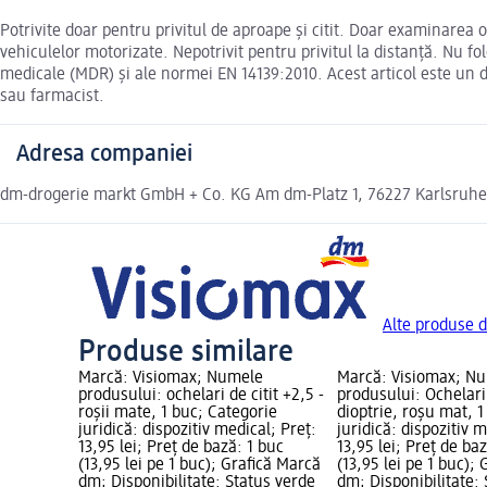
Potrivite doar pentru privitul de aproape și citit. Doar examinarea 
vehiculelor motorizate. Nepotrivit pentru privitul la distanță. Nu fo
medicale (MDR) și ale normei EN 14139:2010. Acest articol este un di
sau farmacist.
Adresa companiei
dm-drogerie markt GmbH + Co. KG Am dm-Platz 1, 76227 Karlsruh
Alte produse d
Produse similare
Marcă: Visiomax; Numele
Marcă: Visiomax; N
produsului: ochelari de citit +2,5 -
produsului: Ochelari 
roșii mate, 1 buc; Categorie
dioptrie, roșu mat, 
juridică: dispozitiv medical; Preț:
juridică: dispozitiv 
13,95 lei; Preț de bază: 1 buc
13,95 lei; Preț de ba
(13,95 lei pe 1 buc); Grafică Marcă
(13,95 lei pe 1 buc);
dm; Disponibilitate: Status verde
dm; Disponibilitate: