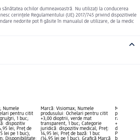
fica sănătatea ochilor dumneavoastră. Nu utilizați la conducerea
eplinesc cerințele Regulamentului (UE) 2017/745 privind dispozitivele
undare nedorite pot fi găsite în manualul de utilizare, de la medic
x; Numele
Marcă: Visiomax; Numele
Marcă: Vis
lari pentru citit
produsului: Ochelari pentru citit
produsului: 
gru/gri, 1 buc;
+3,00 dioptrii, verde mat
ramă comple
ă: dispozitiv
transparent, 1 buc; Categorie
+3,00, 1 buc
,95 lei; Preț de
juridică: dispozitiv medical; Preț:
dispozitiv m
5 lei pe 1 buc);
14,95 lei; Preț de bază: 1 buc
Preț de bază
; Disponibilitate:
(14,95 lei pe 1 buc); Grafică Marcă
buc); Grafi