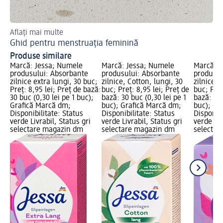
Aflați mai multe
Ghid pentru menstruația feminină
Produse similare
Marcă: Jessa; Numele
Marcă: Jessa; Numele
Marcă: J
produsului: Absorbante
produsului: Absorbante
produsul
zilnice extra lungi, 30 buc;
zilnice, Cotton, lungi, 30
zilnice C
Preț: 8,95 lei; Preț de bază:
buc; Preț: 8,95 lei; Preț de
buc; Preț
30 buc (0,30 lei pe 1 buc);
bază: 30 buc (0,30 lei pe 1
bază: 55 
Grafică Marcă dm;
buc); Grafică Marcă dm;
buc); Gr
Disponibilitate: Status
Disponibilitate: Status
Disponibi
verde Livrabil, Status gri
verde Livrabil, Status gri
verde Liv
selectare magazin dm
selectare magazin dm
selectar