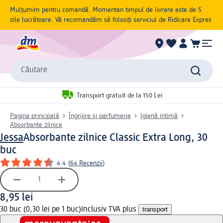
Mulțumim pentru comandă. Momentan timpul de livrare este de 5
zile lucrătoare. Vă recomandăm să folosiți serviciul de Ridicare Expres
Căutare
Transport gratuit de la 150 Lei
Pagina principală
Îngrijire și parfumerie
Igienă intimă
Absorbante zilnice
Jessa
Absorbante zilnice Classic Extra Long, 30
buc
4.4
(
64 Recenzii
)
8,95 lei
30 buc (0,30 lei pe 1 buc)
Inclusiv TVA plus
transport