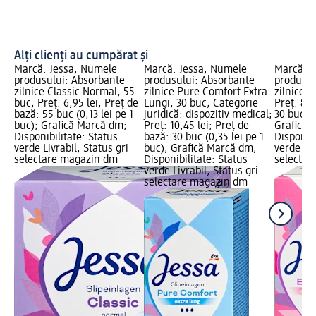
Alți clienți au cumpărat și
Marcă: Jessa; Numele
Marcă: Jessa; Numele
Marcă: J
produsului: Absorbante
produsului: Absorbante
produsul
zilnice Classic Normal, 55
zilnice Pure Comfort Extra
zilnice e
buc; Preț: 6,95 lei; Preț de
Lungi, 30 buc; Categorie
Preț: 8,9
bază: 55 buc (0,13 lei pe 1
juridică: dispozitiv medical;
30 buc (0
buc); Grafică Marcă dm;
Preț: 10,45 lei; Preț de
Grafică 
Disponibilitate: Status
bază: 30 buc (0,35 lei pe 1
Disponibi
verde Livrabil, Status gri
buc); Grafică Marcă dm;
verde Liv
selectare magazin dm
Disponibilitate: Status
selectar
verde Livrabil, Status gri
selectare magazin dm