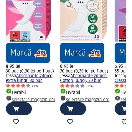
8,95 lei
8,95 lei
6,95 lei
30 buc (0,30 lei pe 1 buc)
30 buc (0,30 lei pe 1 buc)
55 buc (0
Jessa
Absorbante zilnice
Jessa
Absorbante zilnice,
Jessa
Abs
extra lungi, 30 buc
Cotton, lungi, 30 buc
Classic 
(39)
(194)
Livrabil
Livrabil
Livrab
selectare magazin dm
selectare magazin dm
selec