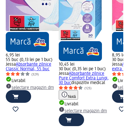
6,95 lei
8,95 lei
55 buc (0,13 lei pe 1 buc)
30 buc (0
Jessa
Absorbante zilnice
10,45 lei
Jessa
Abs
Classic Normal, 55 buc
30 buc (0,35 lei pe 1 buc)
extra lun
Jessa
Absorbante zilnice
(329)
Pure Comfort Extra Lungi,
Livrabil
Livrab
30 buc
dispozitiv medical
selectare magazin dm
selec
(125)
Notă
Livrabil
selectare magazin dm