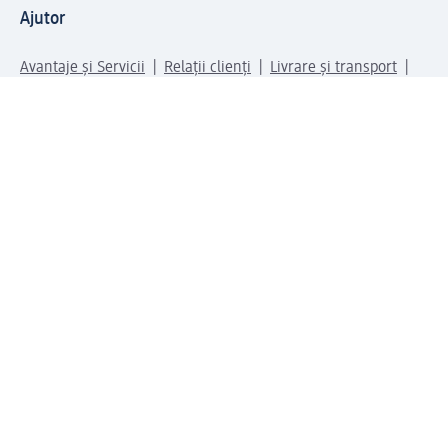
Ajutor
Avantaje și Servicii
Relații clienți
Livrare și transport
Returnare și schimb
Compania dm
Compania
Responsabilitate
Carieră
Presă
Structura corporativă
Universul produselor dm
Lumea dm
Metode de plată