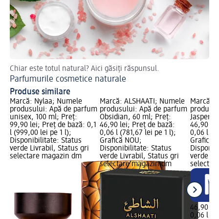
Chiar este totul natural? Aici găsiți răspunsul.
Af
Parfumurile cosmetice naturale
Ap
Produse similare
Marcă: Nylaa; Numele
Marcă: ALSHAATI; Numele
Marcă: 
produsului: Apă de parfum
produsului: Apă de parfum
produsul
unisex, 100 ml; Preț:
Obsidian, 60 ml; Preț:
Jasper, 6
99,90 lei; Preț de bază: 0,1
46,90 lei; Preț de bază:
46,90 lei
l (999,00 lei pe 1 l);
0,06 l (781,67 lei pe 1 l);
0,06 l (78
Disponibilitate: Status
Grafică NOU;
Grafică 
verde Livrabil, Status gri
Disponibilitate: Status
Disponibi
selectare magazin dm
verde Livrabil, Status gri
verde Liv
selectare magazin dm
selectar
46,90 lei
0,06 l (78