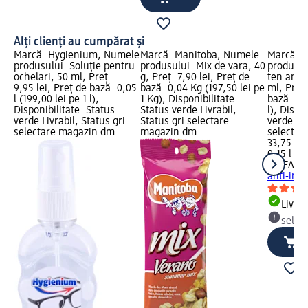
Alți clienți au cumpărat și
Marcă: Hygienium; Numele
Marcă: Manitoba; Numele
Marcă: 
produsului: Soluție pentru
produsului: Mix de vara, 40
produsul
ochelari, 50 ml; Preț:
g; Preț: 7,90 lei; Preț de
ten anti
9,95 lei; Preț de bază: 0,05
bază: 0,04 Kg (197,50 lei pe
ml; Preț:
l (199,00 lei pe 1 l);
1 Kg); Disponibilitate:
bază: 0,1
Disponibilitate: Status
Status verde Livrabil,
l); Dispo
verde Livrabil, Status gri
Status gri selectare
verde Liv
selectare magazin dm
magazin dm
selectar
33,75 lei
0,15 l (22
NIVEA
Sc
anti-imp
Livrab
selec