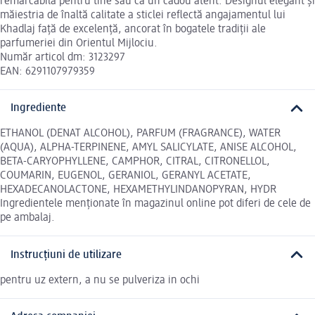
remarcabilă pentru tine sau ca un cadou atent. Designul elegant și
măiestria de înaltă calitate a sticlei reflectă angajamentul lui
Khadlaj față de excelență, ancorat în bogatele tradiții ale
parfumeriei din Orientul Mijlociu.
Număr articol dm: 3123297
EAN: 6291107979359
Ingrediente
ETHANOL (DENAT ALCOHOL), PARFUM (FRAGRANCE), WATER
(AQUA), ALPHA-TERPINENE, AMYL SALICYLATE, ANISE ALCOHOL,
BETA-CARYOPHYLLENE, CAMPHOR, CITRAL, CITRONELLOL,
COUMARIN, EUGENOL, GERANIOL, GERANYL ACETATE,
HEXADECANOLACTONE, HEXAMETHYLINDANOPYRAN, HYDR
Ingredientele menționate în magazinul online pot diferi de cele de
pe ambalaj.
Instrucțiuni de utilizare
pentru uz extern, a nu se pulveriza in ochi