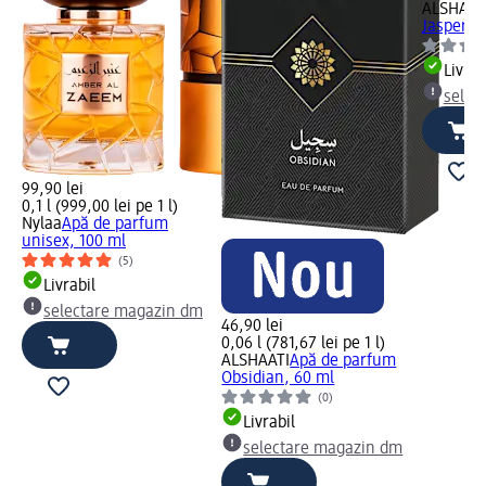
ALSHAAT
Jasper, 
Livrab
selec
99,90 lei
0,1 l (999,00 lei pe 1 l)
Nylaa
Apă de parfum
unisex, 100 ml
(5)
Livrabil
selectare magazin dm
46,90 lei
0,06 l (781,67 lei pe 1 l)
ALSHAATI
Apă de parfum
Obsidian, 60 ml
(0)
Livrabil
selectare magazin dm