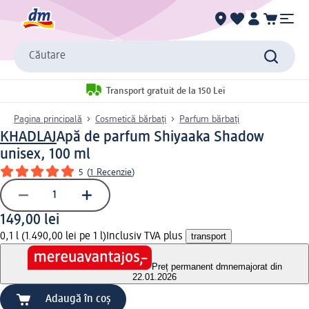
Căutare
Transport gratuit de la 150 Lei
Pagina principală
Cosmetică bărbați
Parfum bărbaţi
KHADLAJ
Apă de parfum Shiyaaka Shadow
unisex, 100 ml
5
(
1 Recenzie
)
149,00 lei
0,1 l (1.490,00 lei pe 1 l)
Inclusiv TVA plus
transport
Preț permanent dm
nemajorat din
22.01.2026
Adaugă în coș