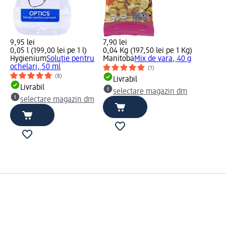
9,95 lei
7,90 lei
0,05 l (199,00 lei pe 1 l)
0,04 Kg (197,50 lei pe 1 Kg)
Hygienium
Soluție pentru
Manitoba
Mix de vara, 40 g
ochelari, 50 ml
(1)
(8)
Livrabil
Livrabil
selectare magazin dm
selectare magazin dm