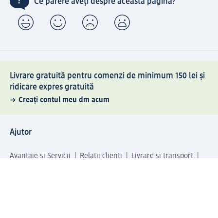
Ce părere aveți despre această pagină?
Livrare gratuită pentru comenzi de minimum 150 lei și
ridicare expres gratuită
Creați contul meu dm acum
Ajutor
Avantaje și Servicii
Relații clienți
Livrare și transport
Returnare și schimb
Compania dm
Compania
Responsabilitate
Carieră
Presă