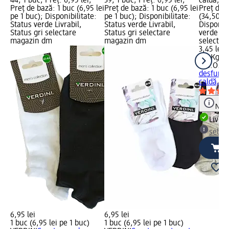
44, 1 buc; Preț: 6,95 lei;
39, 1 buc; Preț: 6,95 lei;
caldă, 10
Preț de bază: 1 buc (6,95 lei
Preț de bază: 1 buc (6,95 lei
Preț de 
pe 1 buc); Disponibilitate:
pe 1 buc); Disponibilitate:
(34,50 le
Status verde Livrabil,
Status verde Livrabil,
Disponibi
Status gri selectare
Status gri selectare
verde Liv
magazin dm
magazin dm
selectar
3,45 lei
0,1 Kg (3
tub.O.flo
desfunda
caldă, 10
Notă
Livrab
selec
6,95 lei
6,95 lei
1 buc (6,95 lei pe 1 buc)
1 buc (6,95 lei pe 1 buc)