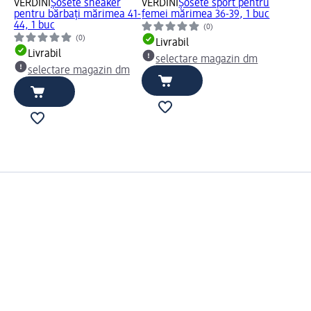
VERDINI
Șosete sneaker
VERDINI
Șosete sport pentru
pentru bărbați mărimea 41-
femei mărimea 36-39, 1 buc
44, 1 buc
(0)
(0)
Livrabil
Livrabil
selectare magazin dm
selectare magazin dm