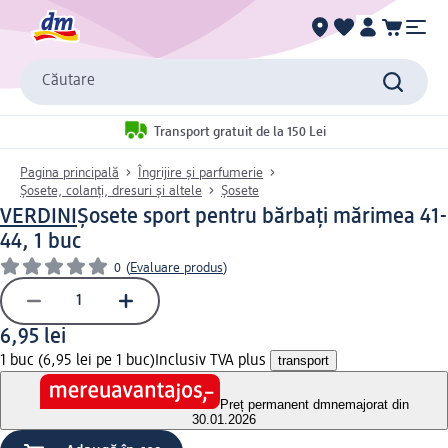
Căutare
Transport gratuit de la 150 Lei
Pagina principală
Îngrijire și parfumerie
Șosete, colanți, dresuri și altele
Șosete
VERDINI
Șosete sport pentru bărbați mărimea 41-
44, 1 buc
0
(
Evaluare produs
)
6,95 lei
1 buc (6,95 lei pe 1 buc)
Inclusiv TVA plus
transport
Preț permanent dm
nemajorat din
30.01.2026