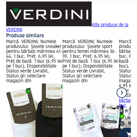
Alte produse de la
VERDINI
Produse similare
Marcă: VERDINI; Numele
Marcă: VERDINI; Numele
Marcă: 
produsului: Șosete sneaker
produsului: Șosete sport
produsul
pentru bărbați mărimea 41-
pentru femei mărimea 36-
bărbați 
44, 1 buc; Preț: 6,95 lei;
39, 1 buc; Preț: 6,95 lei;
buc; Preț
Preț de bază: 1 buc (6,95 lei
Preț de bază: 1 buc (6,95 lei
bază: 1 b
pe 1 buc); Disponibilitate:
pe 1 buc); Disponibilitate:
buc); Dis
Status verde Livrabil,
Status verde Livrabil,
Status ve
Status gri selectare
Status gri selectare
Status gr
magazin dm
magazin dm
magazin
6,95 lei
1 buc (6,
VERDINI
bărbați 
buc
Livrab
selec