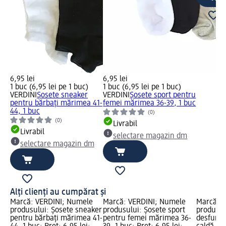
6,95 lei
6,95 lei
1 buc (6,95 lei pe 1 buc)
1 buc (6,95 lei pe 1 buc)
VERDINI
Șosete sneaker
VERDINI
Șosete sport pentru
pentru bărbați mărimea 41-
femei mărimea 36-39, 1 buc
44, 1 buc
(0)
(0)
Livrabil
Livrabil
selectare magazin dm
selectare magazin dm
Alți clienți au cumpărat și
Marcă: VERDINI; Numele
Marcă: VERDINI; Numele
Marcă: t
produsului: Șosete sneaker
produsului: Șosete sport
produsul
pentru bărbați mărimea 41-
pentru femei mărimea 36-
desfunda