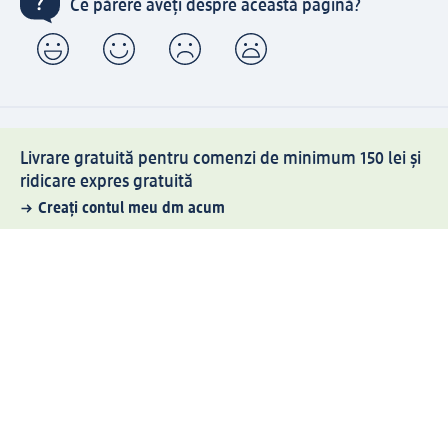
Ce părere aveți despre această pagină?
Livrare gratuită pentru comenzi de minimum 150 lei și
ridicare expres gratuită
Creați contul meu dm acum
Ajutor
Avantaje și Servicii
Relații clienți
Livrare și transport
Returnare și schimb
Compania dm
Compania
Responsabilitate
Carieră
Presă