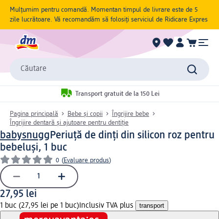
Mulțumim pentru comandă. Momentan timpul de livrare este de 5
zile lucrătoare. Vă recomandăm să folosiți serviciul de Ridicare Expres
Căutare
Transport gratuit de la 150 Lei
Pagina principală
Bebe și copii
Îngrijire bebe
Îngrijire dentară și ajutoare pentru dentiție
babysnugg
Periuță de dinți din silicon roz pentru
bebeluși, 1 buc
0
(
Evaluare produs
)
27,95 lei
1 buc (27,95 lei pe 1 buc)
Inclusiv TVA plus
transport