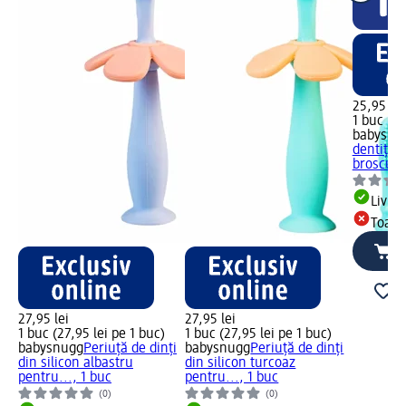
25,95 lei
1 buc (25
babysnu
dentiție
broscuță
Livrab
Toate
27,95 lei
27,95 lei
1 buc (27,95 lei pe 1 buc)
1 buc (27,95 lei pe 1 buc)
babysnugg
Periuță de dinți
babysnugg
Periuță de dinți
din silicon albastru
din silicon turcoaz
pentru..., 1 buc
pentru..., 1 buc
(0)
(0)