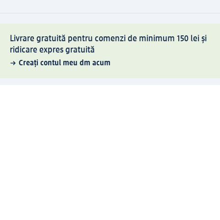
Livrare gratuită pentru comenzi de minimum 150 lei și
ridicare expres gratuită
Creați contul meu dm acum
Ajutor
Avantaje și Servicii
Relații clienți
Livrare și transport
Returnare și schimb
Compania dm
Compania
Responsabilitate
Carieră
Presă
Structura corporativă
Universul produselor dm
Lumea dm