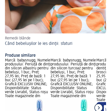
Remedii blânde
Af
Când bebelușilor le ies dinții: sfaturi
Av
zb
Produse similare
Marcă: babysnugg; Numele
Marcă: babysnugg; Numele
Marcă: 
produsului: Periuță de dinți
produsului: Periuță de dinți
produsul
din silicon albastru pentru
din silicon turcoaz pentru
dentiție
bebeluși, 1 buc; Preț:
bebeluși, 1 buc; Preț:
broscuță,
27,95 lei; Preț de bază: 1
27,95 lei; Preț de bază: 1
25,95 lei
buc (27,95 lei pe 1 buc);
buc (27,95 lei pe 1 buc);
buc (25,9
Grafică EXCLUSIV ONLINE;
Grafică EXCLUSIV ONLINE;
Grafică 
Disponibilitate: Status
Disponibilitate: Status
EXCLUSI
verde Livrabil, Status roșu
verde Livrabil, Status roșu
Disponibi
Toate magazinele dm
Toate magazinele dm
verde Liv
Toate m