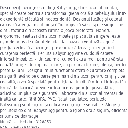
Descoperiți periuțele de dinți Babysnugg din silicon alimentar,
special create pentru a transforma igiena orală a bebelușului într-
o experiență plăcută și independentă. Designul jucăuș și colorat
captează atenția micuților și îi încurajează să se spele singuri pe
dinți, făcând din această rutină o joacă preferată. Mânerul
ergonomic, realizat din silicon moale și plăcut la atingere, este
ușor de prins de mânuțele mici, iar baza cu ventuză asigură
poziția verticală a periuței, prevenind căderea și menținând
curățenia perfectă. Periuța Babysnugg vine cu două capete
interschimbabile: • Un cap mic, cu peri extra-moi, pentru vârsta
de 4-12 luni; • Un cap mai mare, cu peri mai fermi și denși, pentru
peste 12 luni. Designul multifuncțional oferă o curățare completă
și sigură, având pe o parte peri mari din silicon pentru dinți și, pe
cealaltă, o zonă specială pentru igiena limbii. Opritorul integrat în
formă de floricică previne introducerea periuței prea adânc,
aducând un plus de siguranță. Fabricate din silicon alimentar de
înaltă calitate, fără BPA, PVC, ftalați sau latex, periuțele
Babysnugg sunt sigure și delicate cu gingiile sensibile. Alege-ți
periuțele de dinți Babysnugg pentru o igienă orală sigură, eficientă
și plină de distracție.
Număr articol dm: 3128459
EAN: 5949539260637