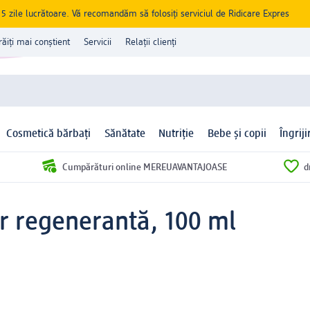
zile lucrătoare. Vă recomandăm să folosiți serviciul de Ridicare Expres
răiți mai conștient
Servicii
Relații clienți
Cosmetică bărbați
Sănătate
Nutriție
Bebe și copii
Îngrij
Cumpărături online MEREUAVANTAJOASE
d
r regenerantă, 100 ml