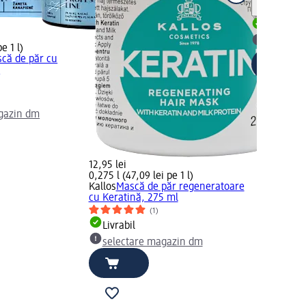
Notă
Livrabil
selectar
e 1 l)
că de păr cu
l
gazin dm
12,95 lei
0,275 l (47,09 lei pe 1 l)
Kallos
Mască de păr regeneratoare
cu Keratină, 275 ml
(1)
Livrabil
selectare magazin dm