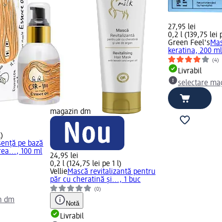
27,95 lei
0,2 l (139,75 lei p
Green Feel's
Mas
keratina, 200 m
(4)
Livrabil
selectare ma
magazin dm
l)
sență pe bază
rea..., 100 ml
24,95 lei
0,2 l (124,75 lei pe 1 l)
Vellie
Mască revitalizantă pentru
păr cu cheratină și..., 1 buc
(0)
n dm
Notă
Livrabil