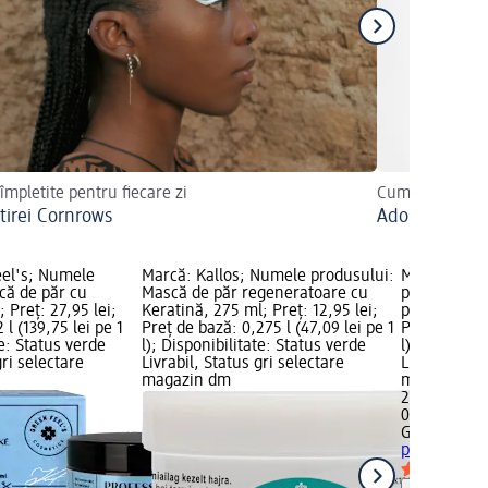
 împletite pentru fiecare zi
Cum alegeți cel
tirei Cornrows
Adorăm uleiu
eel's; Numele
Marcă: Kallos; Numele produsului:
Marcă: GER
că de păr cu
Mască de păr regeneratoare cu
produsului:
 Preț: 27,95 lei;
Keratină, 275 ml; Preț: 12,95 lei;
petroleum, 1
 l (139,75 lei pe 1
Preț de bază: 0,275 l (47,09 lei pe 1
Preț de bază
te: Status verde
l); Disponibilitate: Status verde
l); Disponib
gri selectare
Livrabil, Status gri selectare
Livrabil, St
magazin dm
magazin d
28,95 lei
0,15 l (193,0
GEROVITAL
M
petroleum, 