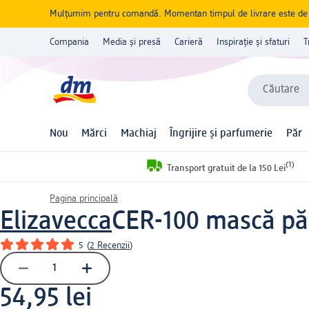
Mulțumim pentru comandă. Momentan timpul de livrare este de 5 
Compania
Media și presă
Carieră
Inspirație și sfaturi
T
Căutare
Nou
Mărci
Machiaj
Îngrijire și parfumerie
Păr
(1)
Transport gratuit de la 150 Lei
Pagina principală
Elizavecca
CER-100 mască pă
5
(
2 Recenzii
)
54,95 lei