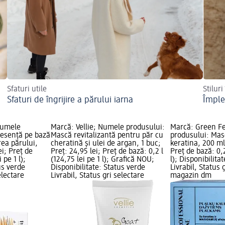
Sfaturi utile
Stiluri
Sfaturi de îngrijire a părului iarna
Împle
Numele
Marcă: Vellie; Numele produsului:
Marcă: Green F
 esență pe bază
Mască revitalizantă pentru păr cu
produsului: Mas
rea părului,
cheratină și ulei de argan, 1 buc;
keratina, 200 ml;
ei; Preț de
Preț: 24,95 lei; Preț de bază: 0,2 l
Preț de bază: 0,2
 pe 1 l);
(124,75 lei pe 1 l); Grafică NOU;
l); Disponibilita
us verde
Disponibilitate: Status verde
Livrabil, Status 
electare
Livrabil, Status gri selectare
magazin dm