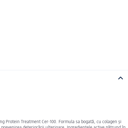
ating Protein Treatment Cer-100. Formula sa bogată, cu colagen și
 prevenirea deteriorării ulterioare. Ingredientele active pătrund în