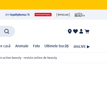
ire casă
Animale
Foto
Ultimele bucăți
dmLIVE ▶
m active beauty - revista online de beauty