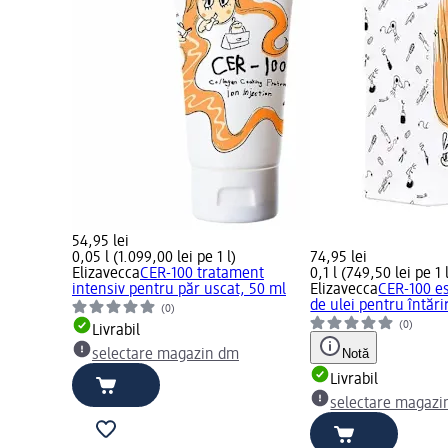
54,95 lei
0,05 l (1.099,00 lei pe 1 l)
74,95 lei
Elizavecca
CER-100 tratament
0,1 l (749,50 lei pe 1 
intensiv pentru păr uscat, 50 ml
Elizavecca
CER-100 e
de ulei pentru întări
(0)
(0)
Livrabil
Notă
selectare magazin dm
Livrabil
selectare magazi