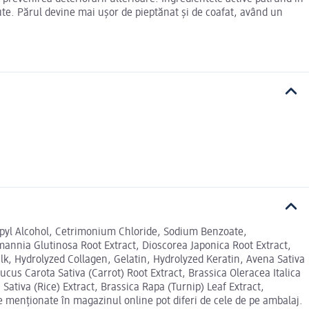
nute. Părul devine mai ușor de pieptănat și de coafat, având un
ropyl Alcohol, Cetrimonium Chloride, Sodium Benzoate,
mannia Glutinosa Root Extract, Dioscorea Japonica Root Extract,
ilk, Hydrolyzed Collagen, Gelatin, Hydrolyzed Keratin, Avena Sativa
us Carota Sativa (Carrot) Root Extract, Brassica Oleracea Italica
ativa (Rice) Extract, Brassica Rapa (Turnip) Leaf Extract,
e menționate în magazinul online pot diferi de cele de pe ambalaj.