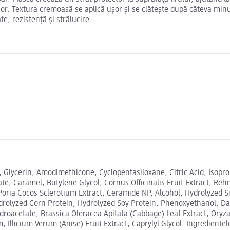
erior. Textura cremoasă se aplică ușor și se clătește după câteva mi
te, rezistență și strălucire.
, Glycerin, Amodimethicone, Cyclopentasiloxane, Citric Acid, Isop
e, Caramel, Butylene Glycol, Cornus Officinalis Fruit Extract, Reh
 Poria Cocos Sclerotium Extract, Ceramide NP, Alcohol, Hydrolyzed S
drolyzed Corn Protein, Hydrolyzed Soy Protein, Phenoxyethanol, Dauc
roacetate, Brassica Oleracea Apitata (Cabbage) Leaf Extract, Oryza S
Illicium Verum (Anise) Fruit Extract, Caprylyl Glycol. Ingredientel