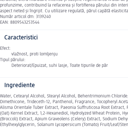
profunzime, contribuind la refacerea și fortifierea părului din int
aspect neted și îngrijit. Cu utilizare regulată, părul capătă elasticita
Număr articol dm: 3139240
EAN: 8809543253544
Caracteristici
Efect:
vlažnost, proti lomljenju
Tipul părului:
Deteriorat/Epuizat, suhi lasje, Toate tipurile de păr
Ingrediente
Water, Cetearyl Alcohol, Stearyl Alcohol, Behentrimonium Chloride
Dimethicone, Trideceth-12, Panthenol, Fragrance, Tocopheryl Acetat
Alisma Orientale Tuber Extract, Paeonia Suffruticosa Root Extract,
(Oat) Kernel Extract, 1,2-Hexanediol, Hydrolyzed Wheat Protein, Hy
(Broccoli) Extract, Apium Graveolens (Celery) Extract, Sodium Dehyd
Ethylhexylglycerin, Solanum Lycopersicum (Tomato) Fruit/Leaf/Stem, 