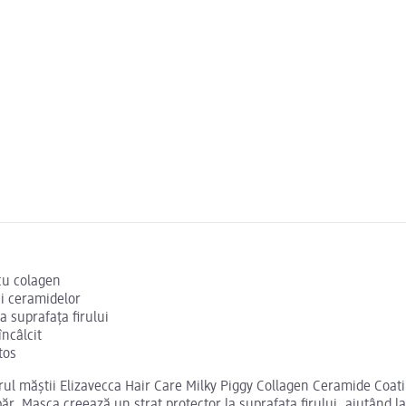
 cu colagen
și ceramidelor
a suprafața firului
ncâlcit
tos
jutorul măștii Elizavecca Hair Care Milky Piggy Collagen Ceramide Co
ăr. Masca creează un strat protector la suprafața firului, ajutând la