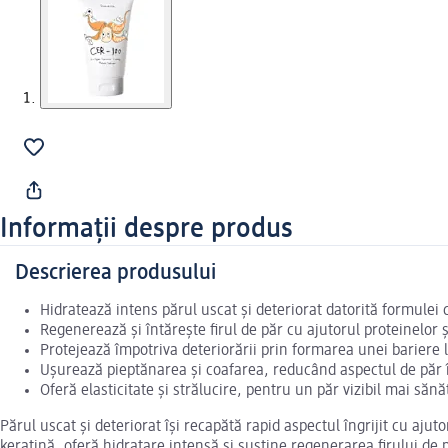
Informații despre produs
Descrierea produsului
Hidratează intens părul uscat și deteriorat datorită formulei
Regenerează și întărește firul de păr cu ajutorul proteinelor 
Protejează împotriva deteriorării prin formarea unei bariere l
Ușurează pieptănarea și coafarea, reducând aspectul de păr î
Oferă elasticitate și strălucire, pentru un păr vizibil mai sănă
Părul uscat și deteriorat își recapătă rapid aspectul îngrijit cu a
keratină, oferă hidratare intensă și susține regenerarea firului de p