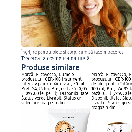
Îngrijire pentru piele și corp: cum să facem trecerea
Trecerea la cosmetica naturală
Produse similare
Marcă: Elizavecca; Numele
Marcă: Elizavecca; 
produsului: CER-100 tratament
produsului: CER-100
intensiv pentru păr uscat, 50 ml;
de ulei pentru întări
Preț: 54,95 lei; Preț de bază: 0,05 l
100 ml; Preț: 74,95 l
(1.099,00 lei pe 1 l); Disponibilitate:
bază: 0,1 l (749,50 lei
Status verde Livrabil, Status gri
Disponibilitate: Stat
selectare magazin dm
Livrabil, Status gri s
magazin dm