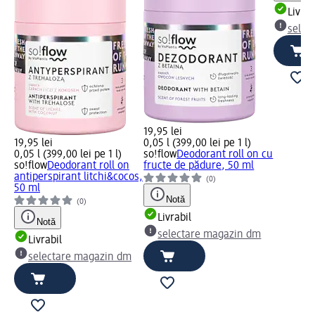
Livrab
selec
19,95 lei
19,95 lei
0,05 l (399,00 lei pe 1 l)
0,05 l (399,00 lei pe 1 l)
so!flow
Deodorant roll on cu
so!flow
Deodorant roll on
fructe de pădure, 50 ml
antiperspirant litchi&cocos,
(0)
50 ml
Notă
(0)
Livrabil
Notă
selectare magazin dm
Livrabil
selectare magazin dm