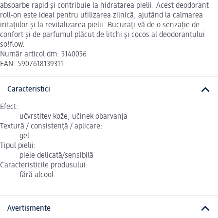
absoarbe rapid și contribuie la hidratarea pielii. Acest deodorant
roll-on este ideal pentru utilizarea zilnică, ajutând la calmarea
iritațiilor și la revitalizarea pielii. Bucurați-vă de o senzație de
confort și de parfumul plăcut de litchi și cocos al deodorantului
so!flow.
Număr articol dm: 3140036
EAN: 5907618139311
Caracteristici
Efect:
učvrstitev kože, učinek obarvanja
Textură / consistență / aplicare:
gel
Tipul pielii:
piele delicată/sensibilă
Caracteristicile produsului:
fără alcool
Avertismente