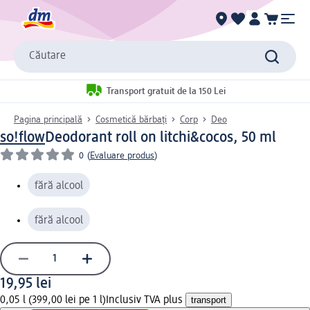
Căutare
Transport gratuit de la 150 Lei
Pagina principală
Cosmetică bărbați
Corp
Deo
so!flow
Deodorant roll on litchi&cocos, 50 ml
0
(
Evaluare produs
)
fără alcool
fără alcool
19,95 lei
0,05 l (399,00 lei pe 1 l)
Inclusiv TVA plus
transport