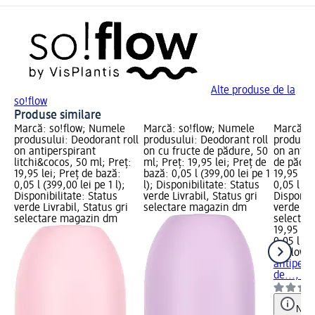
Alte produse de la
so!flow
Produse similare
Marcă: so!flow; Numele
Marcă: so!flow; Numele
Marcă: s
produsului: Deodorant roll
produsului: Deodorant roll
produsul
on antiperspirant
on cu fructe de pădure, 50
on antip
litchi&cocos, 50 ml; Preț:
ml; Preț: 19,95 lei; Preț de
de pădur
19,95 lei; Preț de bază:
bază: 0,05 l (399,00 lei pe 1
19,95 lei
0,05 l (399,00 lei pe 1 l);
l); Disponibilitate: Status
0,05 l (39
Disponibilitate: Status
verde Livrabil, Status gri
Disponibi
verde Livrabil, Status gri
selectare magazin dm
verde Liv
selectare magazin dm
selectar
19,95 lei
0,05 l (39
so!flow
D
antipers
de..., 50
Notă