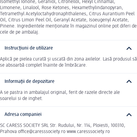
Isomethyl Ionone, Geraniol, Citronellol, Hexyl Cinnamal,
Limonene, Linalool, Rose Ketones, Hexamethylindanopyran,
Tetramethyl Acetyloctahydronaphthalenes, Citrus Aurantium Peel
Oil, Citrus Limon Peel Oil, Geranyl Acetate, Isoeugenyl Acetate,
Pinene. Ingredientele menționate în magazinul online pot diferi de
cele de pe ambalaj.
Instrucțiuni de utilizare
Aplică pe pielea curată și uscată din zona axilelor. Lasă produsul să
se absoarbă complet înainte de îmbrăcare.
Informații de depozitare
A se pastra in ambalajul original, ferit de razele directe ale
soarelui si de inghet.
Adresa companiei
SC CARESS SOCIETY SRL Str. Rudului, Nr. 114, Ploiesti, 100310,
Prahova office@caresssociety.ro www.caresssociety.ro