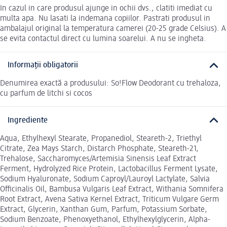
In cazul in care produsul ajunge in ochii dvs., clatiti imediat cu
multa apa. Nu lasati la indemana copiilor. Pastrati produsul in
ambalajul original la temperatura camerei (20-25 grade Celsius). A
se evita contactul direct cu lumina soarelui. A nu se ingheta.
Informații obligatorii
Denumirea exactă a produsului: So!Flow Deodorant cu trehaloza,
cu parfum de litchi si cocos
Ingrediente
Aqua, Ethylhexyl Stearate, Propanediol, Steareth-2, Triethyl
Citrate, Zea Mays Starch, Distarch Phosphate, Steareth-21,
Trehalose, Saccharomyces/Artemisia Sinensis Leaf Extract
Ferment, Hydrolyzed Rice Protein, Lactobacillus Ferment Lysate,
Sodium Hyaluronate, Sodium Caproyl/Lauroyl Lactylate, Salvia
Officinalis Oil, Bambusa Vulgaris Leaf Extract, Withania Somnifera
Root Extract, Avena Sativa Kernel Extract, Triticum Vulgare Germ
Extract, Glycerin, Xanthan Gum, Parfum, Potassium Sorbate,
Sodium Benzoate, Phenoxyethanol, Ethylhexylglycerin, Alpha-