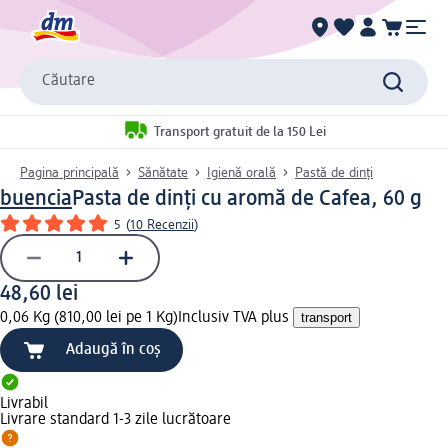
Căutare
Transport gratuit de la 150 Lei
Pagina principală
Sănătate
Igienă orală
Pastă de dinți
buencia
Pasta de dinți cu aromă de Cafea, 60 g
5
(
10 Recenzii
)
48,60 lei
0,06 Kg (810,00 lei pe 1 Kg)
Inclusiv TVA plus
transport
Adaugă în coș
Livrabil
Livrare standard 1-3 zile lucrătoare