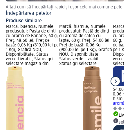
Aflați cum să îndepărtați rapid și ușor cele mai comune pete
Ac
Îndepărtarea petelor
Ch
Produse similare
Marcă: buencia; Numele
Marcă: hismile; Numele
Marcă: h
produsului: Pasta de dinți
produsului: Pastă de dinți
produsul
cu aromă de Banane, 60 g;
cu aromă de cafea cu
cu aromă
Preț: 48,60 lei; Preț de
lapte, 60 g; Preț: 54,00 lei;
60 g; Pre
bază: 0,06 Kg (810,00 lei pe
Preț de bază: 0,06 Kg
de bază: 
1 Kg); Grafică NOU;
(900,00 lei pe 1 Kg); Grafică
pe 1 Kg)
Disponibilitate: Status
NOU; Disponibilitate:
Disponibi
verde Livrabil, Status gri
Status verde Livrabil,
verde Liv
selectare magazin dm
Status gri selectare
selectar
54,00 lei
0,06 Kg (
hismile
P
aromă de
Livrab
selec