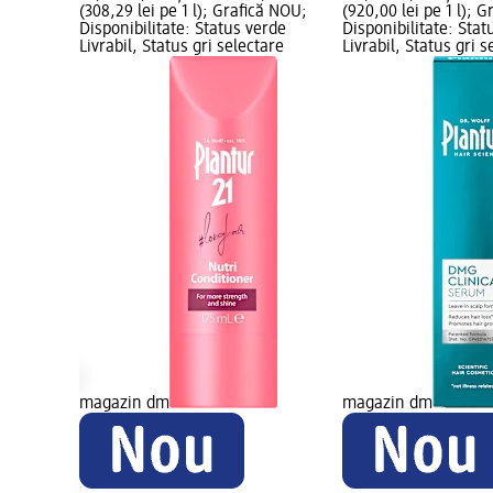
1 l);
(308,29 lei pe 1 l); Grafică NOU;
(920,00 lei pe 1 l); 
erde
Disponibilitate: Status verde
Disponibilitate: Stat
tare
Livrabil, Status gri selectare
Livrabil, Status gri s
magazin dm
magazin dm
 creșterea
 200 ml