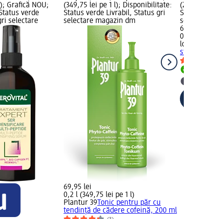
l); Grafică NOU;
(349,75 lei pe 1 l); Disponibilitate:
(279,80 lei p
 Status verde
Status verde Livrabil, Status gri
Status verde
gri selectare
selectare magazin dm
selectare 
69,95 lei
0,25 l (279,8
lola FROM R
stimulare c
Livrabil
selectar
69,95 lei
0,2 l (349,75 lei pe 1 l)
Plantur 39
Tonic pentru păr cu
tendință de cădere cofeină, 200 ml