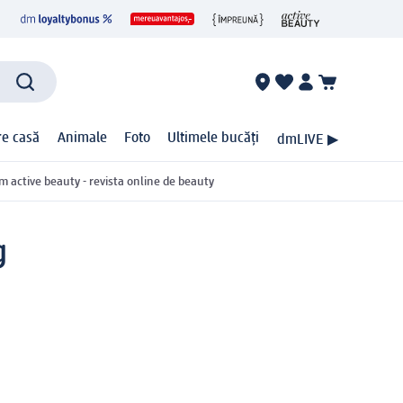
ire casă
Animale
Foto
Ultimele bucăți
dmLIVE ▶
m active beauty - revista online de beauty
g