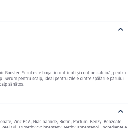
air Booster. Serul este bogat în nutrienți și conține cafeină, pentru
 Serum pentru scalp, ideal pentru zilele dintre spălările părului.
calp sănătos.
onate, Zinc PCA, Niacinamide, Biotin, Parfum, Benzyl Benzoate,
m Peel Oil, Trimethylcyclopentenyl Methylisopentenol. Ingredientele