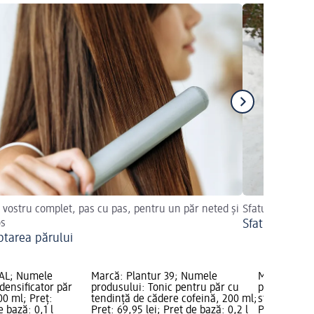
 vostru complet, pas cu pas, pentru un păr neted și
Sfaturi utile
os
Sfaturi de îng
ptarea părului
AL; Numele
Marcă: Plantur 39; Numele
Marcă: lol
densificator păr
produsului: Tonic pentru păr cu
produsului:
00 ml; Preț:
tendință de cădere cofeină, 200 ml;
stimulare c
e bază: 0,1 l
Preț: 69,95 lei; Preț de bază: 0,2 l
Preț: 69,95 