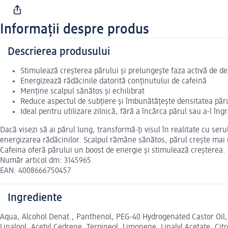
Informații despre produs
Descrierea produsului
Stimulează creșterea părului și prelungește faza activă de de
Energizează rădăcinile datorită conținutului de cafeină
Menține scalpul sănătos și echilibrat
Reduce aspectul de subțiere și îmbunătățește densitatea păr
Ideal pentru utilizare zilnică, fără a încărca părul sau a-l îng
Dacă visezi să ai părul lung, transformă-ți visul în realitate cu ser
energizarea rădăcinilor. Scalpul rămâne sănătos, părul crește mai r
Cafeina oferă părului un boost de energie și stimulează creșterea. 
Număr articol dm: 3145965
EAN: 4008666750457
Ingrediente
Aqua, Alcohol Denat., Panthenol, PEG-40 Hydrogenated Castor Oil
Linalool, Acetyl Cedrene, Terpineol, Limonene, Linalyl Acetate, Ci