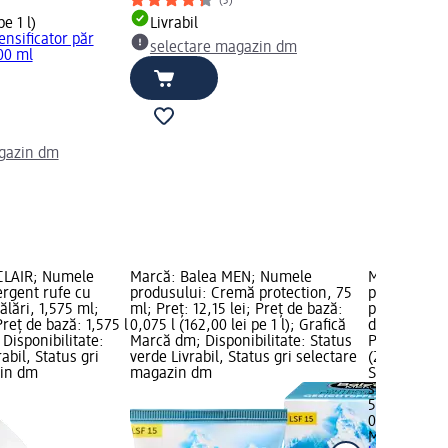
(3)
pe 1 l)
Livrabil
ensificator păr
selectare magazin dm
00 ml
gazin dm
CLAIR; Numele
Marcă: Balea MEN; Numele
Marcă: MA
ergent rufe cu
produsului: Cremă protection, 75
produsului: 
ălări, 1,575 ml;
ml; Preț: 12,15 lei; Preț de bază:
pentru păr f
Preț de bază: 1,575 l
0,075 l (162,00 lei pe 1 l); Grafică
descurcare ș
; Disponibilitate:
Marcă dm; Disponibilitate: Status
Preț: 54,95 
abil, Status gri
verde Livrabil, Status gri selectare
(219,80 lei p
zin dm
magazin dm
Status verde
selectare 
54,95 lei
0,25 l (219,8
MARC ANT