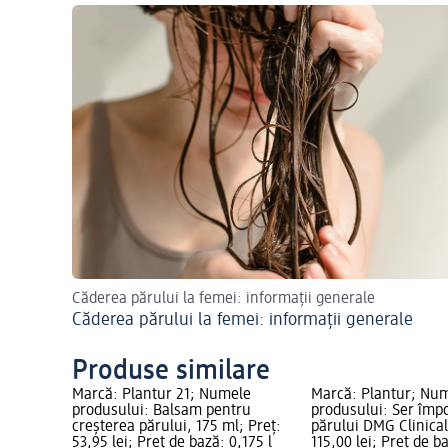
Căderea părului la femei: informații generale
Căderea părului la femei: informații generale
Produse similare
le
Marcă: Plantur 21; Numele
Marcă: Plantur; Nu
tru
produsului: Balsam pentru
produsului: Ser împo
i cofeină,
creșterea părului, 175 ml; Preț:
părului DMG Clinical
Preț de
53,95 lei; Preț de bază: 0,175 l
115,00 lei; Preț de ba