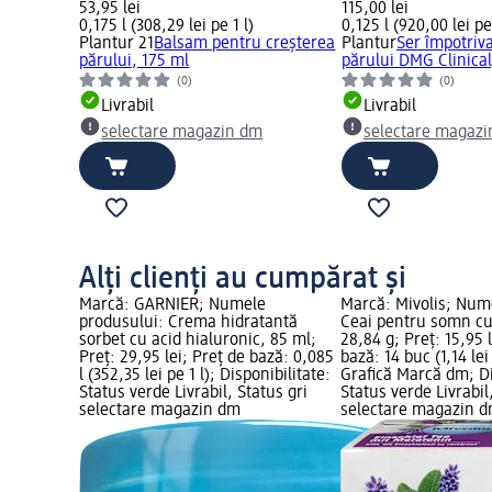
53,95 lei
115,00 lei
0,175 l (308,29 lei pe 1 l)
0,125 l (920,00 lei pe 
Plantur 21
Balsam pentru creșterea
Plantur
Ser împotriva
părului, 175 ml
părului DMG Clinical
m
(0)
(0)
Livrabil
Livrabil
selectare magazin dm
selectare magaz
Alți clienți au cumpărat și
Marcă: GARNIER; Numele
Marcă: Mivolis; Num
produsului: Crema hidratantă
Ceai pentru somn cu
sorbet cu acid hialuronic, 85 ml;
28,84 g; Preț: 15,95 
Preț: 29,95 lei; Preț de bază: 0,085
bază: 14 buc (1,14 lei
l (352,35 lei pe 1 l); Disponibilitate:
Grafică Marcă dm; Di
Status verde Livrabil, Status gri
Status verde Livrabil
selectare magazin dm
selectare magazin 