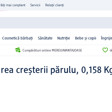
răiți mai conștient
Servicii
Relații clienți
Cosmetică bărbați
Sănătate
Nutriție
Bebe și copii
Îngrij
Cumpărături online MEREUAVANTAJOASE
d
rea creșterii părulu, 0,158 K