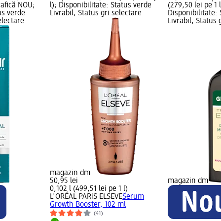
Grafică NOU;
l); Disponibilitate: Status verde
(279,50 lei pe 1 
us verde
Livrabil, Status gri selectare
Disponibilitate:
electare
Livrabil, Status 
magazin dm
50,95 lei
magazin dm
0,102 l (499,51 lei pe 1 l)
L'ORÉAL PARiS ELSEVE
Serum
Growth Booster, 102 ml
(41)