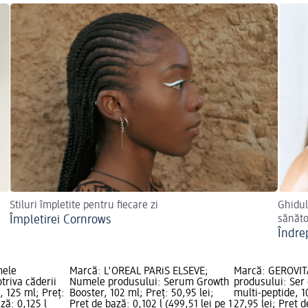
Stiluri împletite pentru fiecare zi
Ghidul
Împletirei Cornrows
sănăt
Îndre
mele
Marcă: L'ORÉAL PARiS ELSEVE;
Marcă: GEROVIT
triva căderii
Numele produsului: Serum Growth
produsului: Ser 
, 125 ml; Preț:
Booster, 102 ml; Preț: 50,95 lei;
multi-peptide, 1
ză: 0,125 l
Preț de bază: 0,102 l (499,51 lei pe 1
27,95 lei; Preț d