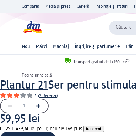
Compania
Media și presă
Carieră
Inspirație și sfaturi
T
Căutare
Nou
Mărci
Machiaj
Îngrijire și parfumerie
Păr
(1)
Transport gratuit de la 150 Lei
Pagina principală
Plantur 21
Ser pentru stimula
3
(
2 Recenzii
)
59,95 lei
0,125 l (479,60 lei pe 1 l)
Inclusiv TVA plus
transport