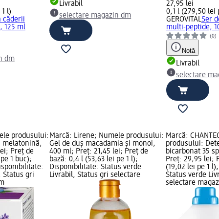
Livrabil
27,95 lei
1 l)
0,1 l (279,50 lei 
selectare magazin dm
 căderii
GEROVITAL
Ser d
, 125 ml
multi-peptide, 1
(0)
Notă
in dm
Livrabil
selectare ma
ele produsului:
Marcă: Lirene; Numele produsului:
Marcă: CHANTE
 melatonină,
Gel de duş macadamia şi monoi,
produsului: Det
lei; Preț de
400 ml; Preț: 21,45 lei; Preț de
bicarbonat 35 sp
 pe 1 buc);
bază: 0,4 l (53,63 lei pe 1 l);
Preț: 29,95 lei; 
sponibilitate:
Disponibilitate: Status verde
(19,02 lei pe 1 l)
, Status gri
Livrabil, Status gri selectare
Status verde Livr
dm
selectare maga