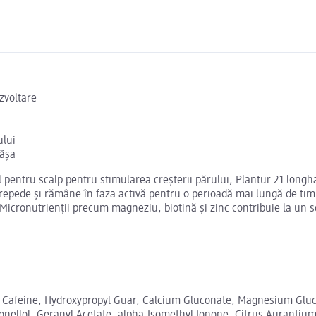
zvoltare
ului
rășa
ul pentru scalp pentru stimularea creșterii părului, Plantur 21 longh
epede și rămâne în faza activă pentru o perioadă mai lungă de timp.
Micronutrienții precum magneziu, biotină și zinc contribuie la un s
, Cafeine, Hydroxypropyl Guar, Calcium Gluconate, Magnesium Gluc
tronellol, Geranyl Acetate, alpha-Isomethyl Ionone, Citrus Aurantiu