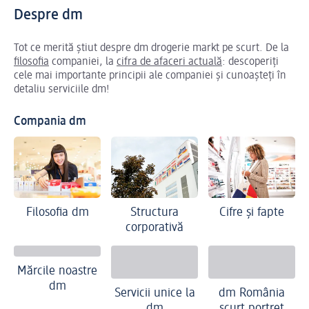
Despre dm
Tot ce merită știut despre dm drogerie markt pe scurt. De la
filosofia
companiei, la
cifra de afaceri actuală
: descoperiți
cele mai importante principii ale companiei și cunoașteți în
detaliu serviciile dm!
Compania dm
Filosofia dm
Structura
Cifre și fapte
corporativă
Mărcile noastre
dm
Servicii unice la
dm România
dm
scurt portret