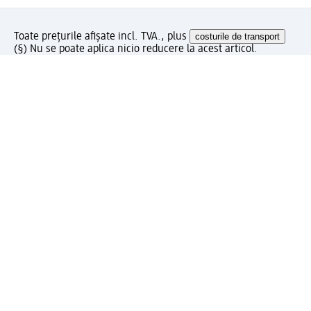
Toate prețurile afișate incl. TVA., plus
costurile de transport
(§) Nu se poate aplica nicio reducere la acest articol.
Ce părere aveți despre această pagină?
Livrare gratuită pentru comenzi de minimum 150 lei și
ridicare expres gratuită
Creați contul meu dm acum
Ajutor