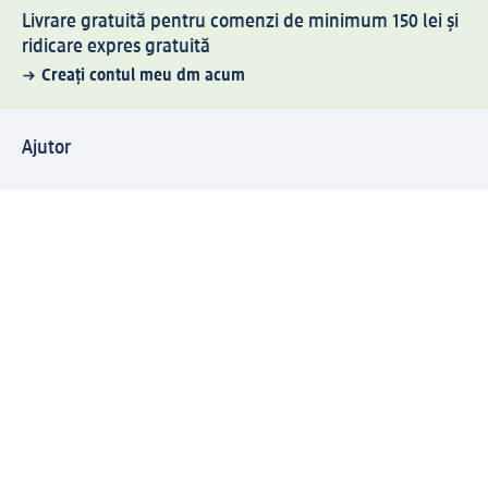
Livrare gratuită pentru comenzi de minimum 150 lei și
ridicare expres gratuită
Creați contul meu dm acum
Ajutor
Avantaje și Servicii
Relații clienți
Livrare și transport
Returnare și schimb
Compania dm
Compania
Responsabilitate
Carieră
Presă
Structura corporativă
Universul produselor dm
Lumea dm