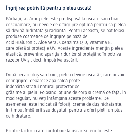
Îngrijirea potrivită pentru pielea uscată
Bărbații, a căror piele este predispusă la uscare sau chiar
descuamare, au nevoie de o îngrijire optimă pentru ca pielea
să devină hidratată și radiantă. Pentru aceasta, se pot folosi
produse cosmetice de îngrijire pe bază de
Acid Hialuronic, Aloe Vera, Coenzima Q10, Vitamina E,
care oferă și protecție UV. Aceste ingrediente mențin pielea
elastică, prevenind apariția ridurilor și protejând împotriva
razelor UV și, deci, împotriva uscării.
După fiecare duș sau baie, pielea devine uscată și are nevoie
de îngrijire, deoarece apa caldă poate
îndepărta stratul natural protector de
grăsime al pielii. Folosind loțiune de corp și cremă de față, în
mod regulat, nu veți întâmpina aceste probleme. De
asemenea, este indicat să folosiți creme de duș hidratante,
în timpul îmbăierii sau dușului, pentru a oferi pielii un plus
de hidratare.
Printre factorii care contribuie la uscarea tenului este