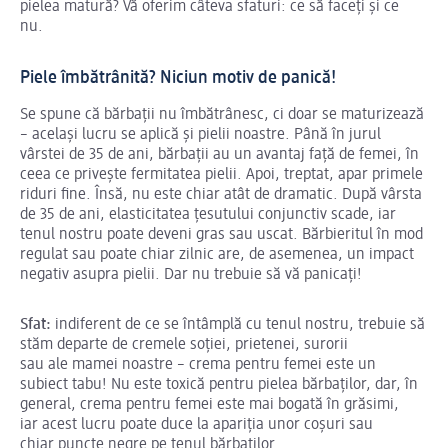
pielea matură? Vă oferim câteva sfaturi: ce să faceți și ce
nu.
Piele îmbătrânită? Niciun motiv de panică!
Se spune că bărbații nu îmbătrânesc, ci doar se maturizează
– același lucru se aplică și pielii noastre. Până în jurul
vârstei de 35 de ani, bărbații au un avantaj față de femei, în
ceea ce privește fermitatea pielii. Apoi, treptat, apar primele
riduri fine. Însă, nu este chiar atât de dramatic. După vârsta
de 35 de ani, elasticitatea țesutului conjunctiv scade, iar
tenul nostru poate deveni gras sau uscat. Bărbieritul în mod
regulat sau poate chiar zilnic are, de asemenea, un impact
negativ asupra pielii. Dar nu trebuie să vă panicați!
Sfat:
indiferent de ce se întâmplă cu tenul nostru, trebuie să
stăm departe de cremele soției, prietenei, surorii
sau ale mamei noastre – crema pentru femei este un
subiect tabu! Nu este toxică pentru pielea bărbaților, dar, în
general, crema pentru femei este mai bogată în grăsimi,
iar acest lucru poate duce la apariția unor coșuri sau
chiar puncte negre pe tenul bărbaților.