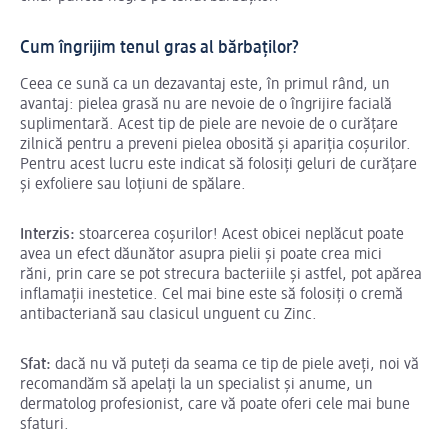
Cum îngrijim tenul gras al bărbaților?
Ceea ce sună ca un dezavantaj este, în primul rând, un
avantaj: pielea grasă nu are nevoie de o îngrijire facială
suplimentară. Acest tip de piele are nevoie de o curățare
zilnică pentru a preveni pielea obosită și apariția coșurilor.
Pentru acest lucru este indicat să folosiți geluri de curățare
și exfoliere sau loțiuni de spălare.
Interzis:
stoarcerea coșurilor! Acest obicei neplăcut poate
avea un efect dăunător asupra pielii și poate crea mici
răni, prin care se pot strecura bacteriile și astfel, pot apărea
inflamații inestetice. Cel mai bine este să folosiți o cremă
antibacteriană sau clasicul unguent cu Zinc.
Sfat:
dacă nu vă puteți da seama ce tip de piele aveți, noi vă
recomandăm să apelați la un specialist și anume, un
dermatolog profesionist, care vă poate oferi cele mai bune
sfaturi.