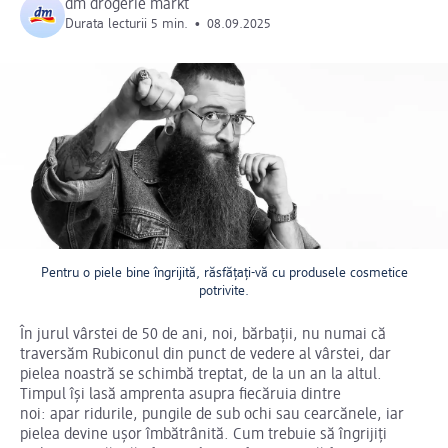
dm drogerie markt
Durata lecturii 5 min.
•
08.09.2025
Pentru o piele bine îngrijită, răsfățați-vă cu produsele cosmetice
potrivite.
În jurul vârstei de 50 de ani, noi, bărbații, nu numai că
traversăm Rubiconul din punct de vedere al vârstei, dar
pielea noastră se schimbă treptat, de la un an la altul.
Timpul își lasă amprenta asupra fiecăruia dintre
noi: apar ridurile, pungile de sub ochi sau cearcănele, iar
pielea devine ușor îmbătrânită. Cum trebuie să îngrijiți