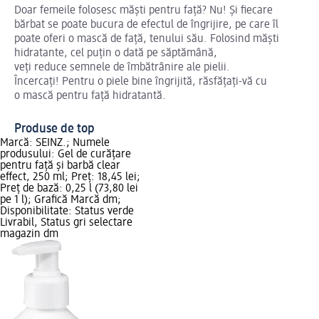
Doar femeile folosesc măști pentru față? Nu! Și fiecare
bărbat se poate bucura de efectul de îngrijire, pe care îl
poate oferi o mască de față, tenului său. Folosind măști
hidratante, cel puțin o dată pe săptămână,
veți reduce semnele de îmbătrânire ale pielii.
Încercați! Pentru o piele bine îngrijită, răsfățați-vă cu
o mască pentru față hidratantă.
Produse de top
Marcă: SEINZ.; Numele
produsului: Gel de curățare
pentru față și barbă clear
effect, 250 ml; Preț: 18,45 lei;
Preț de bază: 0,25 l (73,80 lei
pe 1 l); Grafică Marcă dm;
Disponibilitate: Status verde
Livrabil, Status gri selectare
magazin dm