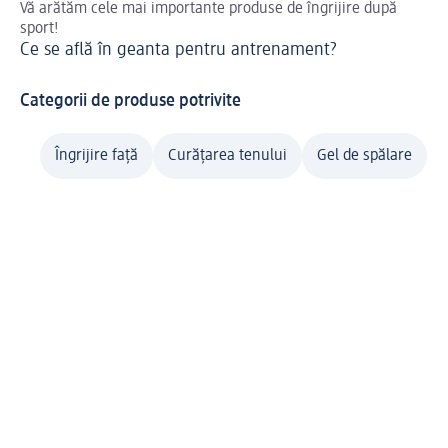
Vă arătăm cele mai importante produse de îngrijire după
Var
sport!
tim
Ce se află în geanta pentru antrenament?
Du
Categorii de produse potrivite
Îngrijire față
Curățarea tenului
Gel de spălare