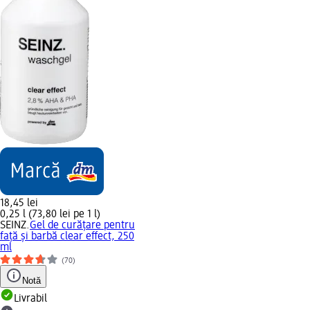
18,45 lei
0,25 l (73,80 lei pe 1 l)
SEINZ.
Gel de curățare pentru
față și barbă clear effect, 250
ml
(70)
Notă
Livrabil