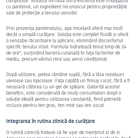
compoziție. Această formulă ultra-eficientă este îmbogățită
cu pantenol, un ingredient recunoscut pentru proprietățile
sale de protecție a tenului sensibil.
Prin prezența pantenolului, apa micelară oferă mai mult
decât o simplă curățare. Soluția este complet fluidă și oferă
o senzație răcoritoare la aplicare, eliminând disconfortul
specific tenului iritat. Formula hidratează tenul timp de 24
de ore*, susținând bariera cutanată în fața factorilor de
mediu, precum vântul rece sau aerul condiționat.
După utilizare, pielea rămâne suplă, fără a lăsa reziduuri
uleioase sau lipicioase. Fața capătă un finisaj curat, fără a fi
necesară clătirea cu un gel de spălare. Datorită acestor
beneficii, este considerată de mulți consumatori drept o
soluție ideală pentru utilizarea constantă, fiind potrivită
inclusiv pentru ten gras, ten mixt sau ten uscat.
Integrarea în rutina zilnică de curățare
O rutină corectă trebuie să fie ușor de menținut zi de zi.