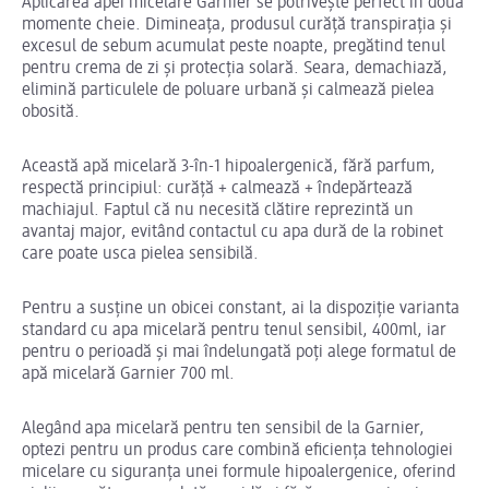
Aplicarea apei micelare Garnier se potrivește perfect în două
momente cheie. Dimineața, produsul curăță transpirația și
excesul de sebum acumulat peste noapte, pregătind tenul
pentru crema de zi și protecția solară. Seara, demachiază,
elimină particulele de poluare urbană și calmează pielea
obosită.
Această apă micelară 3-în-1 hipoalergenică, fără parfum,
respectă principiul: curăță + calmează + îndepărtează
machiajul. Faptul că nu necesită clătire reprezintă un
avantaj major, evitând contactul cu apa dură de la robinet
care poate usca pielea sensibilă.
Pentru a susține un obicei constant, ai la dispoziție varianta
standard cu apa micelară pentru tenul sensibil, 400ml, iar
pentru o perioadă și mai îndelungată poți alege formatul de
apă micelară Garnier 700 ml.
Alegând apa micelară pentru ten sensibil de la Garnier,
optezi pentru un produs care combină eficiența tehnologiei
micelare cu siguranța unei formule hipoalergenice, oferind