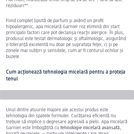
Mai mult, hidratează tenul timp de 24 de ore*, fără să lase
reziduuri**.
Fiind complet lipsită de parfum și având un profil
hipoalergenic, apa micelară Garnier roz elimină din start
principalii factori care pot declanșa reacții alergice. În plus,
produsul este testat dermatologic și oftalmologic, asigurând
o toleranță excelentă nu doar pe suprafața feței, ci și pe
zonele mai subțiri și sensibile, cum ar fi conturul ochilor și
buzele.
Cum acționează tehnologia micelară pentru a proteja
tenul
Unul dintre atuurile majore ale acestui produs este
tehnologia din spatele formulei. Curățarea eficientă nu
trebuie să implice o degresare agresivă a pielii. Apa micelară
Garnier este îmbogățită cu
tehnologie micelară avansată,