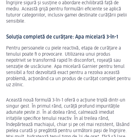
îngrijire sigură și susține o abordare echilibrată față de
mediu. Această grijă pentru formulări eficiente se aplică
tuturor categoriilor, inclusiv gamei destinate curățării pielii
sensibile.
Soluția completă de curățare: Apa micelară 3-în-1
Pentru persoanele cu piele reactivă, etapa de curățare a
tenului poate fi o provocare. Utilizarea unui produs
nepotrivit se transformă rapid în disconfort, roșeață sau
senzație de uscăciune. Apa micelară Garnier pentru tenul
sensibil a fost dezvoltată exact pentru a rezolva această
problemă, acționând ca un produs de curățat complet pentru
uz zilnic.
Această nouă formulă 3-în-1 oferă o acțiune triplă dintr-un
singur gest. În primul rând, curăță profund impuritățile
adunate peste zi. În al doilea rând, calmează imediat
iritațiile specifice tenului reactiv. În al treilea rând,
îndepărtează machiajul, chiar și pe cel mai rezistent, lăsând
pielea curată și pregătită pentru următorii pași de îngrijire.