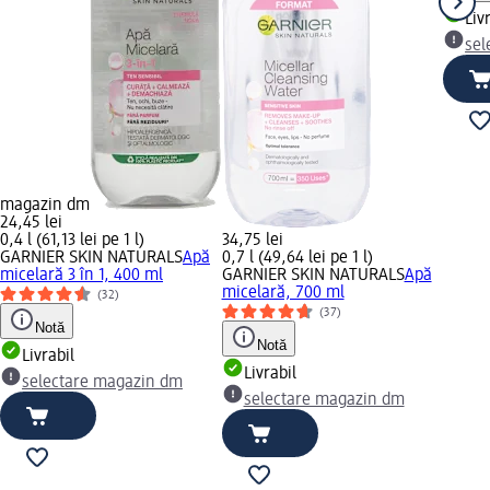
Liv
sel
magazin dm
24,45 lei
0,4 l (61,13 lei pe 1 l)
34,75 lei
GARNIER SKIN NATURALS
Apă
0,7 l (49,64 lei pe 1 l)
micelară 3 în 1, 400 ml
GARNIER SKIN NATURALS
Apă
micelară, 700 ml
(32)
(37)
Notă
Notă
Livrabil
Livrabil
selectare magazin dm
selectare magazin dm