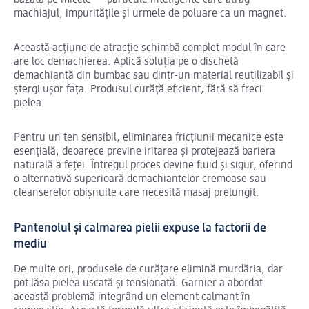
bazată pe micele — particule inteligente care atrag
machiajul, impuritățile și urmele de poluare ca un magnet.
Această acțiune de atracție schimbă complet modul în care
are loc demachierea. Aplică soluția pe o dischetă
demachiantă din bumbac sau dintr-un material reutilizabil și
ștergi ușor fața. Produsul curăță eficient, fără să freci
pielea.
Pentru un ten sensibil, eliminarea fricțiunii mecanice este
esențială, deoarece previne iritarea și protejează bariera
naturală a feței. Întregul proces devine fluid și sigur, oferind
o alternativă superioară demachiantelor cremoase sau
cleanserelor obișnuite care necesită masaj prelungit.
Pantenolul și calmarea pielii expuse la factorii de
mediu
De multe ori, produsele de curățare elimină murdăria, dar
pot lăsa pielea uscată și tensionată. Garnier a abordat
această problemă integrând un element calmant în