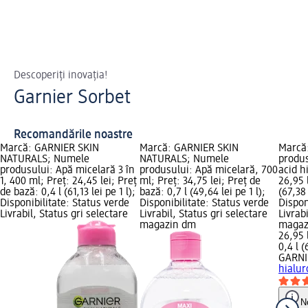
Descoperiți inovația!
Garnier Sorbet
Recomandările noastre
Marcă: GARNIER SKIN
Marcă: GARNIER SKIN
Marcă
NATURALS; Numele
NATURALS; Numele
produs
produsului: Apă micelară 3 în
produsului: Apă micelară, 700
acid h
1, 400 ml; Preț: 24,45 lei; Preț
ml; Preț: 34,75 lei; Preț de
26,95 
de bază: 0,4 l (61,13 lei pe 1 l);
bază: 0,7 l (49,64 lei pe 1 l);
(67,38 
Disponibilitate: Status verde
Disponibilitate: Status verde
Dispon
Livrabil, Status gri selectare
Livrabil, Status gri selectare
Livrab
magazin dm
magaz
26,95 
0,4 l (
GARNI
hialur
N