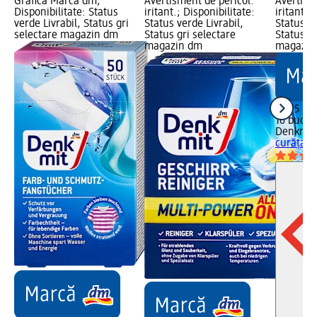
Grafică Marcă dm;
Avertisment de pericol:
Avertism
Disponibilitate: Status
iritant.; Disponibilitate:
iritant.;
verde Livrabil, Status gri
Status verde Livrabil,
Status ve
selectare magazin dm
Status gri selectare
Status gr
magazin dm
magazin
10,95 lei
16 buc (0
Denkmit
curățare