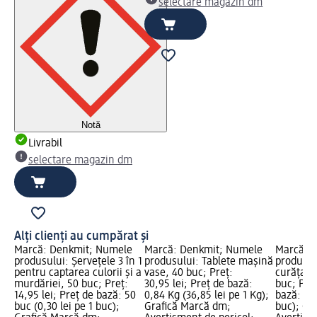
selectare magazin dm
Notă
Livrabil
selectare magazin dm
Alți clienți au cumpărat și
Marcă: Denkmit; Numele
Marcă: Denkmit; Numele
Marcă: 
produsului: Șervețele 3 în 1
produsului: Tablete mașină
produsul
pentru captarea culorii și a
vase, 40 buc; Preț:
curățare
murdăriei, 50 buc; Preț:
30,95 lei; Preț de bază:
buc; Preț
14,95 lei; Preț de bază: 50
0,84 Kg (36,85 lei pe 1 Kg);
bază: 16 
buc (0,30 lei pe 1 buc);
Grafică Marcă dm;
buc); Gr