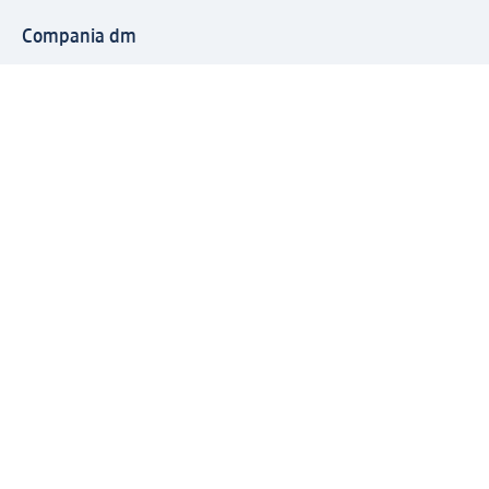
Compania dm
Compania
Responsabilitate
Carieră
Presă
Structura corporativă
Universul produselor dm
Lumea dm
Metode de plată