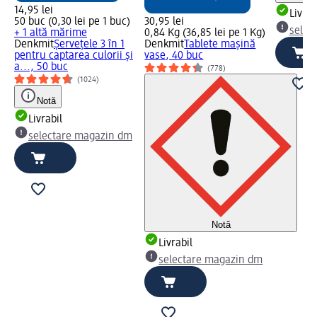
14,95 lei
Livrab
50 buc (0,30 lei pe 1 buc)
30,95 lei
selec
+ 1 altă mărime
0,84 Kg (36,85 lei pe 1 Kg)
Denkmit
Șervețele 3 în 1
Denkmit
Tablete mașină
pentru captarea culorii și
vase, 40 buc
a..., 50 buc
(778)
(1024)
Notă
Livrabil
selectare magazin dm
Notă
Livrabil
selectare magazin dm