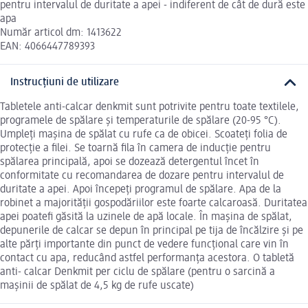
pentru intervalul de duritate a apei - indiferent de cât de dură este
apa
Număr articol dm: 1413622
EAN: 4066447789393
Instrucțiuni de utilizare
Tabletele anti-calcar denkmit sunt potrivite pentru toate textilele,
programele de spălare și temperaturile de spălare (20-95 °C).
Umpleți mașina de spălat cu rufe ca de obicei. Scoateți folia de
protecție a filei. Se toarnă fila în camera de inducție pentru
spălarea principală, apoi se dozează detergentul încet în
conformitate cu recomandarea de dozare pentru intervalul de
duritate a apei. Apoi începeți programul de spălare. Apa de la
robinet a majorității gospodăriilor este foarte calcaroasă. Duritatea
apei poatefi găsită la uzinele de apă locale. În mașina de spălat,
depunerile de calcar se depun în principal pe tija de încălzire și pe
alte părți importante din punct de vedere funcțional care vin în
contact cu apa, reducând astfel performanța acestora. O tabletă
anti- calcar Denkmit per ciclu de spălare (pentru o sarcină a
mașinii de spălat de 4,5 kg de rufe uscate)