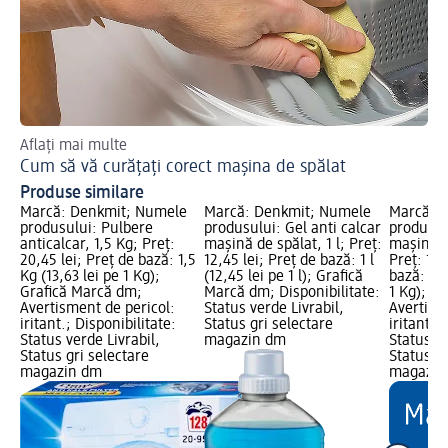
Aflați mai multe
Des
Cum să vă curățați corect mașina de spălat
De
Produse similare
Marcă: Denkmit; Numele
Marcă: Denkmit; Numele
Marcă: 
produsului: Pulbere
produsului: Gel anti calcar
produsul
anticalcar, 1,5 Kg; Preț:
mașină de spălat, 1 l; Preț:
mașină v
20,45 lei; Preț de bază: 1,5
12,45 lei; Preț de bază: 1 l
Preț: 10,
Kg (13,63 lei pe 1 Kg);
(12,45 lei pe 1 l); Grafică
bază: 0,1
Grafică Marcă dm;
Marcă dm; Disponibilitate:
1 Kg); G
Avertisment de pericol:
Status verde Livrabil,
Avertism
iritant.; Disponibilitate:
Status gri selectare
iritant.;
Status verde Livrabil,
magazin dm
Status ve
Status gri selectare
Status gr
magazin dm
magazin