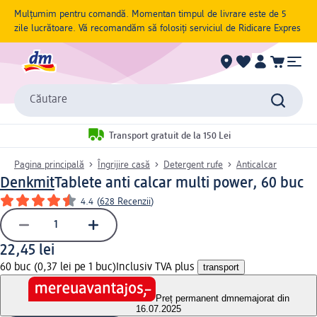
Mulțumim pentru comandă. Momentan timpul de livrare este de 5
zile lucrătoare. Vă recomandăm să folosiți serviciul de Ridicare Expres
Căutare
Transport gratuit de la 150 Lei
Pagina principală
Îngrijire casă
Detergent rufe
Anticalcar
Denkmit
Tablete anti calcar multi power, 60 buc
4.4
(
628 Recenzii
)
22,45 lei
60 buc (0,37 lei pe 1 buc)
Inclusiv TVA plus
transport
Preț permanent dm
nemajorat din
16.07.2025