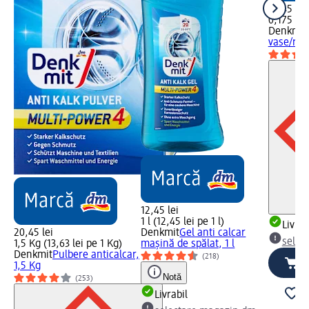
10,45 lei
0,175 Kg 
Denkmit
vase/ruf
12,45 lei
1 l (12,45 lei pe 1 l)
Livrab
20,45 lei
Denkmit
Gel anti calcar
selec
1,5 Kg (13,63 lei pe 1 Kg)
mașină de spălat, 1 l
Denkmit
Pulbere anticalcar,
(218)
1,5 Kg
Notă
(253)
Livrabil