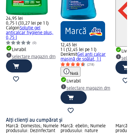
24,95 lei
0,75 l (33,27 lei pe 1 l)
Calgon
Soluție gel
anticalcar hygiene plus,
0,75 l
(0)
12,45 lei
Livrabil
1 l (12,45 lei pe 1 l)
Livrab
Denkmit
Gel anti calcar
selectare magazin dm
selec
mașină de spălat, 1 l
(218)
Notă
Livrabil
selectare magazin dm
Alți clienți au cumpărat și
Marcă: Domestos; Numele
Marcă: ebelin; Numele
Marcă: 
produsului: Dezinfectant
produsului: nature
produsul