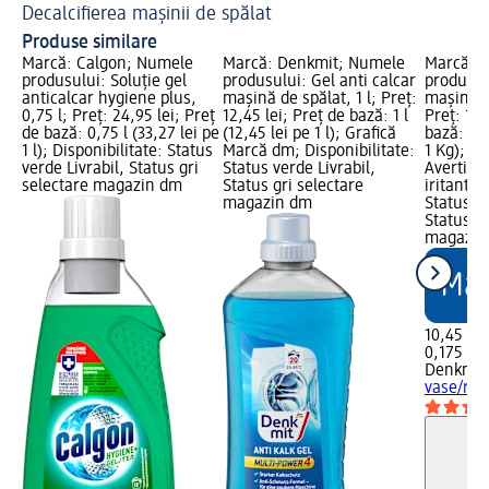
Decalcifierea mașinii de spălat
Cu
Produse similare
Marcă: Calgon; Numele
Marcă: Denkmit; Numele
Marcă: 
produsului: Soluție gel
produsului: Gel anti calcar
produsul
anticalcar hygiene plus,
mașină de spălat, 1 l; Preț:
mașină v
0,75 l; Preț: 24,95 lei; Preț
12,45 lei; Preț de bază: 1 l
Preț: 10,
de bază: 0,75 l (33,27 lei pe
(12,45 lei pe 1 l); Grafică
bază: 0,1
1 l); Disponibilitate: Status
Marcă dm; Disponibilitate:
1 Kg); G
verde Livrabil, Status gri
Status verde Livrabil,
Avertism
selectare magazin dm
Status gri selectare
iritant.;
magazin dm
Status ve
Status gr
magazin
10,45 lei
0,175 Kg 
Denkmit
vase/ruf