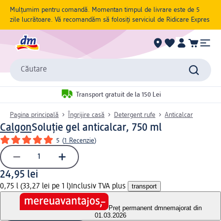
Mulțumim pentru comandă. Momentan timpul de livrare este de 5
zile lucrătoare. Vă recomandăm să folosiți serviciul de Ridicare Expres
Căutare
Transport gratuit de la 150 Lei
Pagina principală
Îngrijire casă
Detergent rufe
Anticalcar
Calgon
Soluție gel anticalcar, 750 ml
5
(
1 Recenzie
)
24,95 lei
0,75 l (33,27 lei pe 1 l)
Inclusiv TVA plus
transport
Preț permanent dm
nemajorat din
01.03.2026