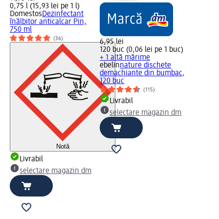
0,75 l (15,93 lei pe 1 l)
Domestos
Dezinfectant
înălbitor anticalcar Pin,
750 ml
(36)
6,95 lei
120 buc (0,06 lei pe 1 buc)
+ 1 altă mărime
ebelin
nature dischete
demachiante din bumbac,
120 buc
(115)
Livrabil
selectare magazin dm
Notă
Livrabil
selectare magazin dm