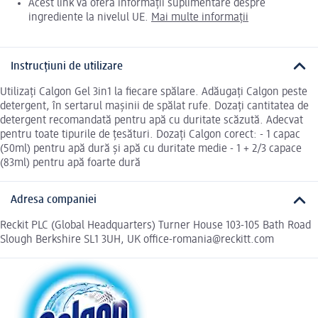
Acest link vă oferă informații suplimentare despre
ingrediente la nivelul UE.
Mai multe informații
Instrucțiuni de utilizare
Utilizați Calgon Gel 3in1 la fiecare spălare. Adăugați Calgon peste
detergent, în sertarul mașinii de spălat rufe. Dozați cantitatea de
detergent recomandată pentru apă cu duritate scăzută. Adecvat
pentru toate tipurile de țesături. Dozați Calgon corect: - 1 capac
(50ml) pentru apă dură și apă cu duritate medie - 1 + 2/3 capace
(83ml) pentru apă foarte dură
Adresa companiei
Reckit PLC (Global Headquarters) Turner House 103-105 Bath Road
Slough Berkshire SL1 3UH, UK office-romania@reckitt.com