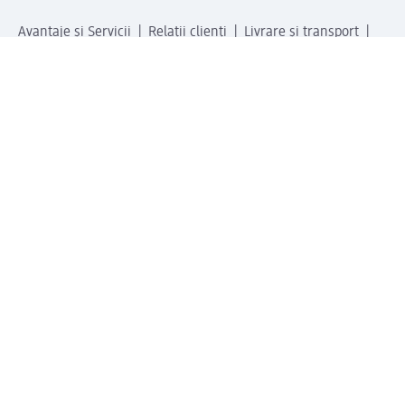
Avantaje și Servicii
Relații clienți
Livrare și transport
Returnare și schimb
Compania dm
Compania
Responsabilitate
Carieră
Presă
Structura corporativă
Universul produselor dm
Lumea dm
Metode de plată