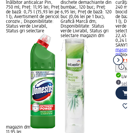
înălbitor anticalcar Pin,
dischete demachiante din
curăţare
750 ml; Preț: 11,95 lei; Preț
bumbac, 120 buc; Preț:
240 ml; C
de bază: 0,75 l (15,93 lei pe
6,95 lei; Preț de bază: 120
biocid; P
1 l); Avertisment de pericol:
buc (0,06 lei pe 1 buc);
de bază: 
coroziv.; Disponibilitate:
Grafică Marcă dm;
1 l); Dis
Status verde Livrabil,
Disponibilitate: Status
verde Liv
Status gri selectare
verde Livrabil, Status gri
selectar
selectare magazin dm
22,45 lei
0,24 l (93
SANYTO
maşina d
ml
biocid
Notă
Livrab
selec
magazin dm
11,95 lei