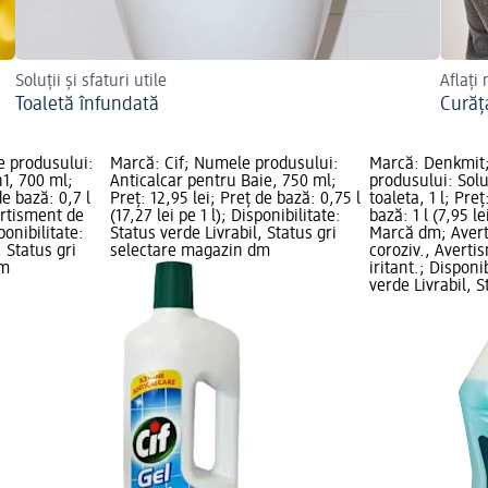
Soluții și sfaturi utile
Aflați
Toaletă înfundată
Curăț
 produsului:
Marcă: Cif; Numele produsului:
Marcă: Denkmit
n1, 700 ml;
Anticalcar pentru Baie, 750 ml;
produsului: Solu
de bază: 0,7 l
Preț: 12,95 lei; Preț de bază: 0,75 l
toaleta, 1 l; Preț
vertisment de
(17,27 lei pe 1 l); Disponibilitate:
bază: 1 l (7,95 le
ponibilitate:
Status verde Livrabil, Status gri
Marcă dm; Avert
, Status gri
selectare magazin dm
coroziv., Averti
dm
iritant.; Disponi
verde Livrabil, S