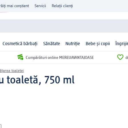
răiți mai conștient
Servicii
Relații clienți
Cosmetică bărbați
Sănătate
Nutriție
Bebe și copii
Îngrij
Cumpărături online MEREUAVANTAJOASE
d
ățarea toaletei
u toaletă, 750 ml