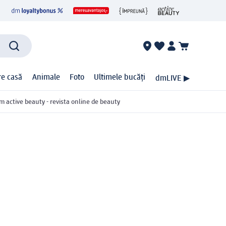
ire casă
Animale
Foto
Ultimele bucăți
dmLIVE ▶
m active beauty - revista online de beauty