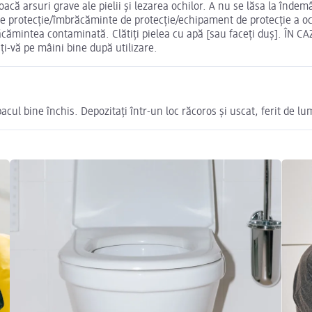
că arsuri grave ale pielii şi lezarea ochilor. A nu se lăsa la îndem
 protecție/îmbrăcăminte de protecție/echipament de protecție a ochi
ămintea contaminată. Clătiți pielea cu apă [sau faceți duș]. ÎN CA
aţi-vă pe mâini bine după utilizare.
pacul bine închis. Depozitați într-un loc răcoros și uscat, ferit de lu