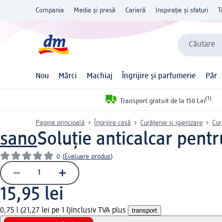
Compania
Media și presă
Carieră
Inspirație și sfaturi
T
Căutare
Nou
Mărci
Machiaj
Îngrijire și parfumerie
Păr
(1)
Transport gratuit de la 150 Lei
Pagina principală
Îngrijire casă
Curățenie și igienizare
Cur
sano
Soluție anticalcar pentr
0
(
Evaluare produs
)
15,95 lei
0,75 l (21,27 lei pe 1 l)
Inclusiv TVA plus
transport