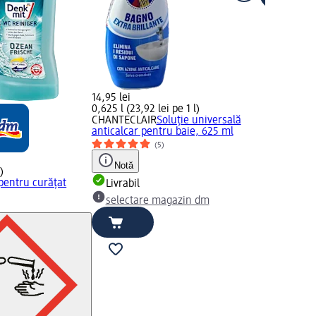
14,95 lei
0,625 l (23,92 lei pe 1 l)
CHANTECLAIR
Soluție universală
anticalcar pentru baie, 625 ml
(5)
Notă
)
 pentru curățat
Livrabil
selectare magazin dm
)