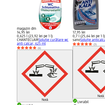
magazin dm
14,95 lei
17,95 lei
0,625 l (23,92 lei pe 1 l)
0,7 l (25,64 lei pe 1 l
CHANTECLAIR
Soluție curățare wc
sano
Soluție anticalc
anti calcar, 625 ml
(3)
(6)
Notă
Notă
Livrabil