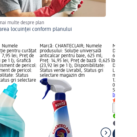
 mai multe despre plan
area locuinței conform planului
; Numele
Marcă: CHANTECLAIR; Numele
Marcă: Sma
ție pentru curățat
produsului: Soluție universală
Deegresant 
: 7,95 lei; Preț de
anticalcar pentru baie, 625 ml;
650 ml; Preț
i pe 1 l); Grafică
Preț: 14,95 lei; Preț de bază: 0,625 l
bază: 0,65 l 
isment de pericol:
(23,92 lei pe 1 l); Disponibilitate:
Disponibilit
sment de pericol:
Status verde Livrabil, Status gri
Livrabil, St
bilitate: Status
selectare magazin dm
magazin d
tatus gri selectare
12,95 lei
0,65 l (19,92
Smac
Deegre
baie, 650 m
Notă
Livrabil
selectar