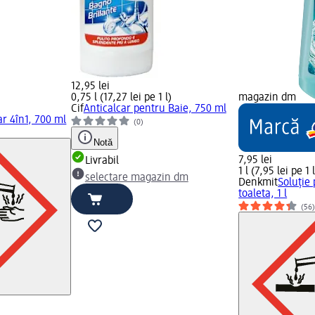
12,95 lei
0,75 l (17,27 lei pe 1 l)
magazin dm
)
Cif
Anticalcar pentru Baie, 750 ml
ar 4în1, 700 ml
(0)
Notă
7,95 lei
Livrabil
1 l (7,95 lei pe 1 l
selectare magazin dm
Denkmit
Soluție
toaleta, 1 l
(56