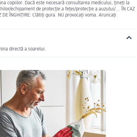
âna copiilor. Dacă este necesară consultarea medicului, țineți la
lor/echipament de protecție a feței/protecție a auzului/... ÎN CAZ
Z DE ÎNGHIȚIRE: Clătiți gura. NU provocați voma. Aruncaţi
mina directă a soarelui.