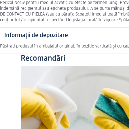
Pericol Nociv pentru mediul acvatic cu efecte pe termen lung. Provoa
îndemână recipientul sau eticheta produsului. A se purta mănuși de
DE CONTACT CU PIELEA (sau cu părul): Scoateți imediat toată îmbrăc
conţinutul / recipientul respectând legislaţia locală în vigoare Spăl
Informații de depozitare
Păstrați produsul în ambalajul original, în poziție verticală și cu ca
Recomandări