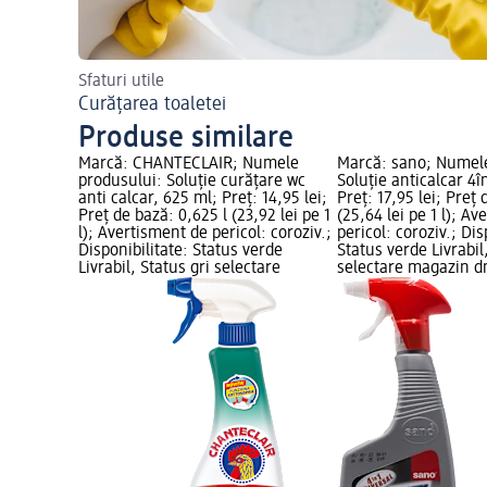
Sfaturi utile
Curățarea toaletei
Produse similare
Marcă: CHANTECLAIR; Numele
Marcă: sano; Numele
produsului: Soluție curățare wc
Soluție anticalcar 4î
anti calcar, 625 ml; Preț: 14,95 lei;
Preț: 17,95 lei; Preț 
Preț de bază: 0,625 l (23,92 lei pe 1
(25,64 lei pe 1 l); A
l); Avertisment de pericol: coroziv.;
pericol: coroziv.; Dis
Disponibilitate: Status verde
Status verde Livrabil
Livrabil, Status gri selectare
selectare magazin 