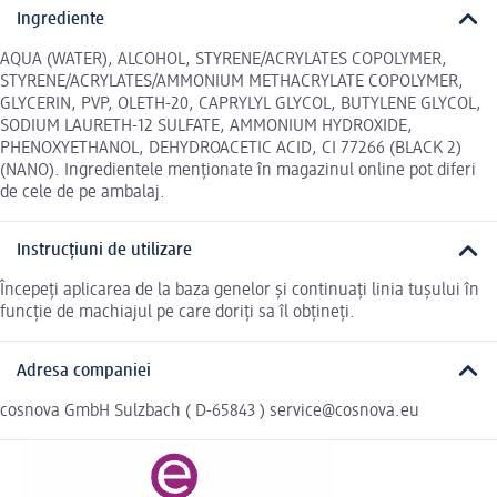
Ingrediente
AQUA (WATER), ALCOHOL, STYRENE/ACRYLATES COPOLYMER,
STYRENE/ACRYLATES/AMMONIUM METHACRYLATE COPOLYMER,
GLYCERIN, PVP, OLETH-20, CAPRYLYL GLYCOL, BUTYLENE GLYCOL,
SODIUM LAURETH-12 SULFATE, AMMONIUM HYDROXIDE,
PHENOXYETHANOL, DEHYDROACETIC ACID, CI 77266 (BLACK 2)
(NANO). Ingredientele menționate în magazinul online pot diferi
de cele de pe ambalaj.
Instrucțiuni de utilizare
Începeți aplicarea de la baza genelor și continuați linia tușului în
funcție de machiajul pe care doriți sa îl obțineți.
Adresa companiei
cosnova GmbH Sulzbach ( D-65843 ) service@cosnova.eu