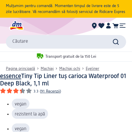
Mulțumim pentru comandă. Momentan timpul de livrare este de 5
zile lucrătoare. Vă recomandăm să folosiți serviciul de Ridicare Expres
Căutare
Transport gratuit de la 150 Lei
Pagina principală
Machiaj
Machiaj ochi
Eyeliner
essence
Tiny Tip Liner tuș carioca Waterproof 01
Deep Black, 1,1 ml
3.3
(
91 Recenzii
)
vegan
rezistent la apă
vegan