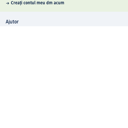
Creați contul meu dm acum
Ajutor
Avantaje și Servicii
Relații clienți
Livrare și transport
Returnare și schimb
Compania dm
Compania
Responsabilitate
Carieră
Presă
Structura corporativă
Universul produselor dm
Lumea dm