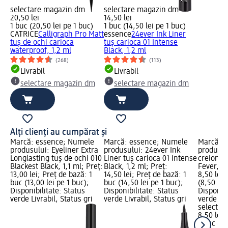
selectare magazin dm
selectare magazin dm
20,50 lei
14,50 lei
1 buc (20,50 lei pe 1 buc)
1 buc (14,50 lei pe 1 buc)
CATRICE
Calligraph Pro Matt
essence
24ever Ink Liner
tuș de ochi carioca
tuș carioca 01 Intense
waterproof, 1,2 ml
Black, 1,2 ml
(268)
(113)
Livrabil
Livrabil
selectare magazin dm
selectare magazin dm
Alți clienți au cumpărat și
Marcă: essence; Numele
Marcă: essence; Numele
Marcă: 
produsului: Eyeliner Extra
produsului: 24ever Ink
produsul
Longlasting tuș de ochi 010
Liner tuș carioca 01 Intense
creion de
Blackest Black, 1,1 ml; Preț:
Black, 1,2 ml; Preț:
Fever, 0,
13,00 lei; Preț de bază: 1
14,50 lei; Preț de bază: 1
8,50 lei;
buc (13,00 lei pe 1 buc);
buc (14,50 lei pe 1 buc);
(8,50 lei
Disponibilitate: Status
Disponibilitate: Status
Disponibi
verde Livrabil, Status gri
verde Livrabil, Status gri
verde Liv
selectar
8,50 lei
1 buc (8,