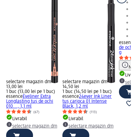
essence
de ochi 0
g
Notă
Livrab
selectare magazin dm
selectare magazin dm
selec
13,00 lei
14,50 lei
1 buc (13,00 lei pe 1 buc)
1 buc (14,50 lei pe 1 buc)
essence
Eyeliner Extra
essence
24ever Ink Liner
Longlasting tuș de ochi
tuș carioca 01 Intense
010..., 1,1 ml
Black, 1,2 ml
(67)
(113)
Livrabil
Livrabil
selectare magazin dm
selectare magazin dm