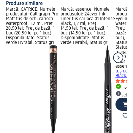
Produse similare
Marcă: CATRICE; Numele
Marcă: essence; Numele
Marcă: 
produsului: Calligraph Pro
produsului: 24ever Ink
produsul
Matt tuș de ochi carioca
Liner tuș carioca 01 Intense
Eyeliner 
waterproof, 1,2 ml; Preț:
Black, 1,2 ml; Preț:
waterproo
20,50 lei; Preț de bază: 1
14,50 lei; Preț de bază: 1
Preț: 14,
buc (20,50 lei pe 1 buc);
buc (14,50 lei pe 1 buc);
bază: 1 b
Disponibilitate: Status
Disponibilitate: Status
buc); Dis
verde Livrabil, Status gri
verde Livrabil, Status gri
Status ve
Status gr
magazin
14,50 lei
1 buc (14
essence
tuș de o
Black, 3 
Livrab
selec