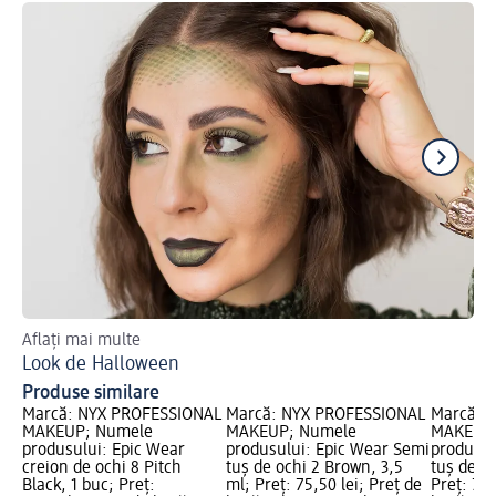
Aflați mai multe
Loo
Look de Halloween
Gl
Produse similare
Marcă: NYX PROFESSIONAL
Marcă: NYX PROFESSIONAL
Marcă: 
MAKEUP; Numele
MAKEUP; Numele
MAKEUP;
produsului: Epic Wear
produsului: Epic Wear Semi
produsul
creion de ochi 8 Pitch
tuș de ochi 2 Brown, 3,5
tuș de oc
Black, 1 buc; Preț:
ml; Preț: 75,50 lei; Preț de
Preț: 75,