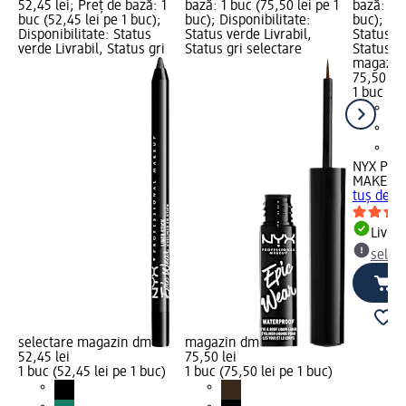
52,45 lei; Preț de bază: 1
bază: 1 buc (75,50 lei pe 1
bază: 1 b
buc (52,45 lei pe 1 buc);
buc); Disponibilitate:
buc); Dis
Disponibilitate: Status
Status verde Livrabil,
Status ve
verde Livrabil, Status gri
Status gri selectare
Status gr
magazin
75,50 lei
1 buc (75
NYX PRO
MAKEUP
tuș de oc
Livrab
selec
selectare magazin dm
magazin dm
52,45 lei
75,50 lei
1 buc (52,45 lei pe 1 buc)
1 buc (75,50 lei pe 1 buc)