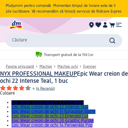
Mulțumim pentru comandă. Momentan timpul de livrare este de 5
zile lucrătoare. Vă recomandăm să folosiți serviciul de Ridicare Expres
Căutare
Transport gratuit de la 150 Lei
Pagina principală
Machiaj
Machiaj ochi
Eyeliner
NYX PROFESSIONAL MAKEUP
Epic Wear creion de
ochi 22 Intense Teal, 1 buc
4
(
4 Recenzii
)
Culoare
Epic Wear creion de ochi 8 Pitch Black
Epic Wear creion de ochi 22 Intense Teal
Epic Wear creion de ochi 11 Turquoise Storm
Epic Wear creion de ochi 23 Emerald Cut
Epic Wear creion de ochi 20 Graphic Purple
Epic Wear creion de ochi 14 Periwinkle Pop