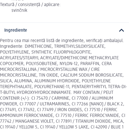
Textură / consistență / aplicare:
svinčnik
Ingrediente
Pentru cea mai recentă listă de ingrediente, verificați ambalajul.
Ingrediente: DIMETHICONE, TRIMETHYLSILOXYSILICATE,
POLYETHYLENE, SYNTHETIC FLUORPHLOGOPITE,
ACRYLATES/STEARYL ACRYLATE/DIMETHICONE METHACRYLATE
COPOLYMER, POLYISOBUTENE, NYLON-12, PARAFFIN, CERA
MICROCRISTALLINA / MICROCRYSTALLINE WAX / CIRE
MICROCRISTALLINE, TIN OXIDE, CALCIUM SODIUM BOROSILICATE,
SILICA, ALUMINA, ALUMINUM HYDROXIDE, POLYETHYLENE
TEREPHTHALATE, POLYURETHANE-11, PENTAERYTHRITYL TETRA-DI-
T-BUTYL HYDROXYHYDROCINNAMATE. MAY CONTAIN / PEUT
CONTENIR (+/-): CI 75470 / CARMINE, CI 77000 / ALUMINUM
POWDER, CI 77007 / ULTRAMARINES, CI 77266 [NANO] / BLACK 2,
CI 77491, CI 77492, CI 77499 / IRON OXIDES, CI 77510 / FERRIC
AMMONIUM FERROCYANIDE, CI 77510 / FERRIC FERROCYANIDE, CI
77742 / MANGANESE VIOLET, CI 77891 / TITANIUM DIOXIDE, MICA,
CI 19140 / YELLOW 5, CI 19140 / YELLOW 5 LAKE, CI 42090 / BLUE 1