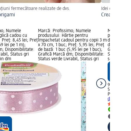
țiuni fermecătoare realizate de dvs.
Idei de bricolaj
origami
Crearea unei f
mo; Numele
Marcă: Profissimo; Numele
Marcă: Prof
glică cadou cu
produsului: Hârtie pentru
produsului:
 Preț: 8,45 lei; Preț
împachetat cadoul pentru copii 3 m
din satin, 5
9 lei pe 1 m);
x 70 cm, 1 buc; Preț: 5,95 lei; Preț
de bază: 5 m
; Disponibilitate:
de bază: 1 buc (5,95 lei pe 1 buc);
Grafică Mar
abil, Status gri
Grafică Marcă dm; Disponibilitate:
Status verde
zin dm
Status verde Livrabil, Status gri
selectare 
9,45 lei
5 m (1,89 le
Profissimo
n
din satin, 5
Livrabil
selectar