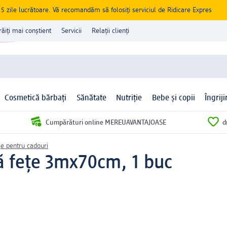
zile lucrătoare. Vă recomandăm să folosiți serviciul de Ridicare Expres
răiți mai conștient
Servicii
Relații clienți
Cosmetică bărbați
Sănătate
Nutriție
Bebe și copii
Îngrij
Cumpărături online MEREUAVANTAJOASE
d
e pentru cadouri
ă fețe 3mx70cm, 1 buc