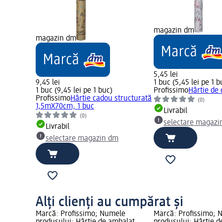
magazin dm
magazin dm
5,45 lei
9,45 lei
1 buc (5,45 lei pe 1 b
1 buc (9,45 lei pe 1 buc)
Profissimo
Hârtie de 
Profissimo
Hârtie cadou structurată
(0)
1,5mX70cm, 1 buc
Livrabil
(0)
selectare magazi
Livrabil
selectare magazin dm
Alți clienți au cumpărat și
Marcă: Profissimo; Numele
Marcă: Profissimo; 