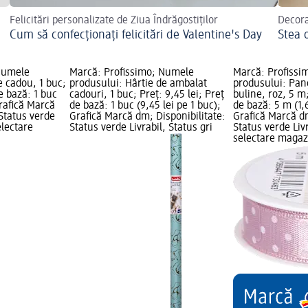
Felicitări personalizate de Ziua Îndrăgostiților
Decora
Cum să confecționați felicitări de Valentine's Day
Stea 
Numele
Marcă: Profissimo; Numele
Marcă: Profissi
e cadou, 1 buc;
produsului: Hârtie de ambalat
produsului: Pan
de bază: 1 buc
cadouri, 1 buc; Preț: 9,45 lei; Preț
buline, roz, 5 m;
Grafică Marcă
de bază: 1 buc (9,45 lei pe 1 buc);
de bază: 5 m (1,6
 Status verde
Grafică Marcă dm; Disponibilitate:
Grafică Marcă dm
electare
Status verde Livrabil, Status gri
Status verde Livr
selectare maga