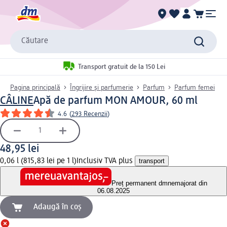
Căutare
Transport gratuit de la 150 Lei
Pagina principală
Îngrijire și parfumerie
Parfum
Parfum femei
CÂLINE
Apă de parfum MON AMOUR, 60 ml
4.6
(
293 Recenzii
)
48,95 lei
0,06 l (815,83 lei pe 1 l)
Inclusiv TVA plus
transport
Preț permanent dm
nemajorat din
06.08.2025
Adaugă în coș