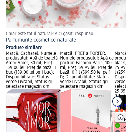
Chiar este totul natural? Aici găsiți răspunsul.
Af
Parfumurile cosmetice naturale
Ap
Produse similare
Marcă: Cacharel; Numele
Marcă: PRÊT à PORTER;
Marcă: 
produsului: Apă de toaletă
Numele produsului: Apă de
produsul
Amor Amor, 30 ml; Preț:
parfum Fashion Paris, 100
black, 10
159,00 lei; Preț de bază: 1
ml; Preț: 59,95 lei; Preț de
25,95 lei
buc (159,00 lei pe 1 buc);
bază: 0,1 l (599,50 lei pe 1
l (259,50 
Disponibilitate: Status
l); Disponibilitate: Status
Disponibi
verde Livrabil, Status gri
verde Livrabil, Status gri
verde Liv
selectare magazin dm
selectare magazin dm
selectar
25,95 lei
0,1 l (259
NIHAN
Pa
100 ml
Notă
Livrab