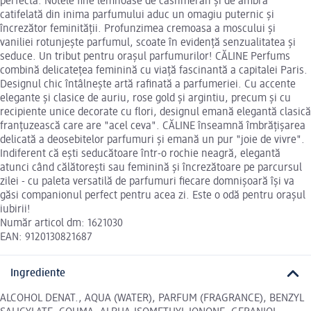
perfectă. Notele fine lemnoase de cashmeran și de ambră
catifelată din inima parfumului aduc un omagiu puternic și
încrezător feminității. Profunzimea cremoasa a moscului și
vaniliei rotunjește parfumul, scoate în evidență senzualitatea și
seduce. Un tribut pentru orașul parfumurilor! CĂLINE Perfums
combină delicatețea feminină cu viață fascinantă a capitalei Paris.
Designul chic întâlnește artă rafinată a parfumeriei. Cu accente
elegante și clasice de auriu, rose gold și argintiu, precum și cu
recipiente unice decorate cu flori, designul emană elegantă clasică
franțuzească care are "acel ceva". CĂLINE înseamnă îmbrățișarea
delicată a deosebitelor parfumuri și emană un pur "joie de vivre".
Indiferent că ești seducătoare într-o rochie neagră, elegantă
atunci când călătorești sau feminină și încrezătoare pe parcursul
zilei - cu paleta versatilă de parfumuri fiecare domnișoară își va
găsi companionul perfect pentru acea zi. Este o odă pentru orașul
iubirii!
Număr articol dm: 1621030
EAN: 9120130821687
Ingrediente
ALCOHOL DENAT., AQUA (WATER), PARFUM (FRAGRANCE), BENZYL