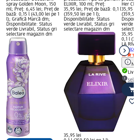
spray Golden Moon, 150
ELIXIR, 100 ml; Preț:
Her Choi
ml; Preț: 6,45 lei; Preț de
35,95 lei; Preț de bază: 0,1 l
35,95 lei
bază: 0,15 l (43,00 lei pe 1
(359,50 lei pe 1 l);
(359,50 le
l); Grafică Marcă dm;
Disponibilitate: Status
Disponibi
Disponibilitate: Status
verde Livrabil, Status gri
verde Liv
verde Livrabil, Status gri
selectare magazin dm
selectar
selectare magazin dm
35,95 lei
0,1 l (359
LA RIVE
A
Choice, 
Notă
Livrab
selec
35,95 lei