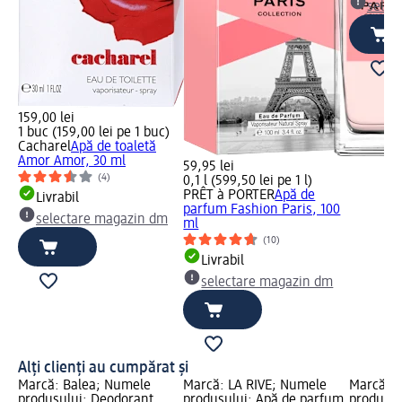
selec
159,00 lei
1 buc (159,00 lei pe 1 buc)
Cacharel
Apă de toaletă
Amor Amor, 30 ml
59,95 lei
(4)
0,1 l (599,50 lei pe 1 l)
PRÊT à PORTER
Apă de
Livrabil
parfum Fashion Paris, 100
selectare magazin dm
ml
(10)
Livrabil
selectare magazin dm
Alți clienți au cumpărat și
Marcă: Balea; Numele
Marcă: LA RIVE; Numele
Marcă: L
produsului: Deodorant
produsului: Apă de parfum
produsul