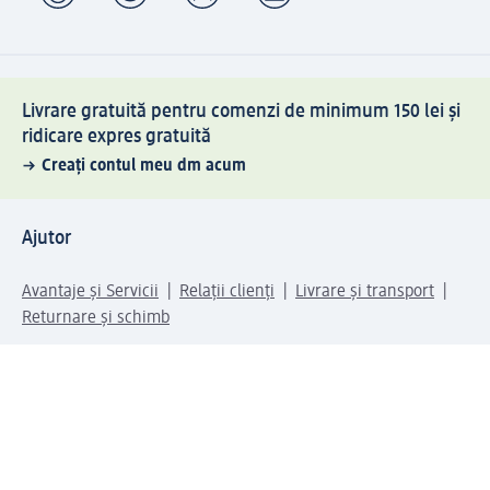
Livrare gratuită pentru comenzi de minimum 150 lei și
ridicare expres gratuită
Creați contul meu dm acum
Ajutor
Avantaje și Servicii
Relații clienți
Livrare și transport
Returnare și schimb
Compania dm
Compania
Responsabilitate
Carieră
Presă
Structura corporativă
Universul produselor dm