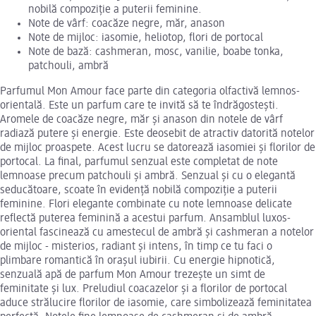
nobilă compoziție a puterii feminine.
Note de vârf: coacăze negre, măr, anason
Note de mijloc: iasomie, heliotop, flori de portocal
Note de bază: cashmeran, mosc, vanilie, boabe tonka,
patchouli, ambră
Parfumul Mon Amour face parte din categoria olfactivă lemnos-
orientală. Este un parfum care te invită să te îndrăgostești.
Aromele de coacăze negre, măr și anason din notele de vârf
radiază putere și energie. Este deosebit de atractiv datorită notelor
de mijloc proaspete. Acest lucru se datorează iasomiei și florilor de
portocal. La final, parfumul senzual este completat de note
lemnoase precum patchouli și ambră. Senzual și cu o elegantă
seducătoare, scoate în evidență nobilă compoziție a puterii
feminine. Flori elegante combinate cu note lemnoase delicate
reflectă puterea feminină a acestui parfum. Ansamblul luxos-
oriental fascinează cu amestecul de ambră și cashmeran a notelor
de mijloc - misterios, radiant și intens, în timp ce tu faci o
plimbare romantică în orașul iubirii. Cu energie hipnotică,
senzuală apă de parfum Mon Amour trezește un simt de
feminitate și lux. Preludiul coacazelor și a florilor de portocal
aduce strălucire florilor de iasomie, care simbolizează feminitatea