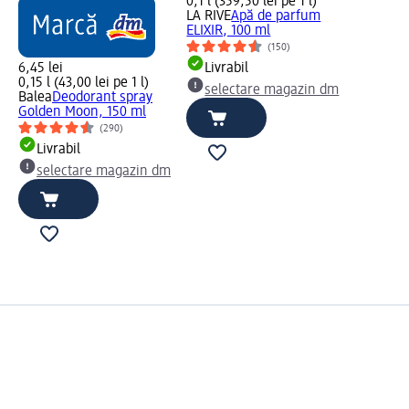
0,1 l (359,50 lei pe 1 l)
LA RIVE
Apă de parfum
ELIXIR, 100 ml
(150)
6,45 lei
Livrabil
0,15 l (43,00 lei pe 1 l)
selectare magazin dm
Balea
Deodorant spray
Golden Moon, 150 ml
(290)
Livrabil
selectare magazin dm