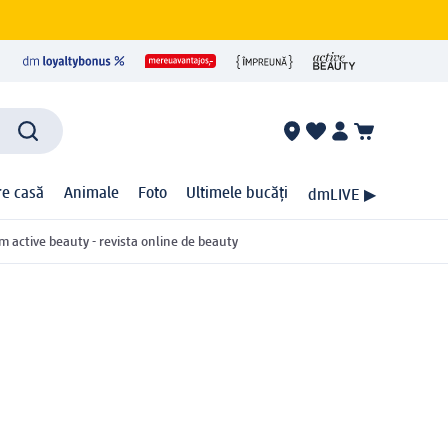
ire casă
Animale
Foto
Ultimele bucăți
dmLIVE ▶
m active beauty - revista online de beauty