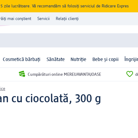
zile lucrătoare. Vă recomandăm să folosiți serviciul de Ridicare Expres
răiți mai conștient
Servicii
Relații clienți
Cosmetică bărbați
Sănătate
Nutriție
Bebe și copii
Îngrij
Cumpărături online MEREUAVANTAJOASE
d
ice
n cu ciocolată, 300 g