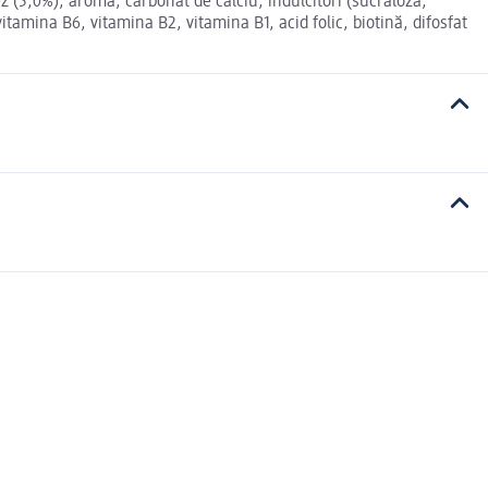
z (5,0%), aromă, carbonat de calciu, îndulcitori (sucraloză,
vitamina B6, vitamina B2, vitamina B1, acid folic, biotină, difosfat