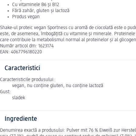
Cu vitaminele B6 și B12
Fără zahăr, gluten și lactoză
Produs vegan
Shake-ul proteic vegan Sportness cu aromă de ciocolată este o pudră
este, de asemenea, îmbogățită cu vitamine și minerale. Proteinele
care contribuie la metabolismul normal al proteinelor și al glicogen
Număr articol dm: 1623174
EAN: 4067796180220
Caracteristici
Caracteristicile produsului:
vegan, nu conține gluten, nu conține lactoză
Gust:
sladek
Ingrediente
Denumirea exactă a produsului: Pulver mit 76 % Eiweiß zur Herstel