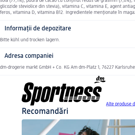
soia (77,1%), pudră de cacao cu conținut redus de grăsimi1 (7,0%), 
glicozide steviolice din stevia), vitamina C, vitamina E, agent antiag
feros, vitamina D, vitamina B12. Ingredientele menționate în magazi
Informații de depozitare
Bitte kühl und trocken lagern.
Adresa companiei
dm-drogerie markt GmbH + Co. KG Am dm-Platz 1, 76227 Karlsruh
Alte produse d
Recomandări