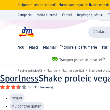
Mulțumim pentru comandă. Momentan timpul de livrare este de 5 
Compania
Media și presă
Carieră
Inspirație și sfaturi
T
Căutare
Nou
Mărci
Machiaj
Îngrijire și parfumerie
Păr
(1)
Transport gratuit de la 150 Lei
Pagina principală
Nutriție
Nutriție sportivă
Shake-uri prote
Sportness
Shake proteic vega
3.6
(
356 Recenzii
)
vegan
nu conține gluten