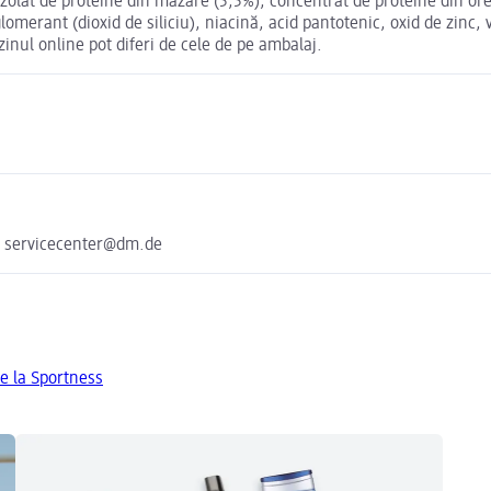
izolat de proteine din mazăre (5,5%), concentrat de proteine din ore
lomerant (dioxid de siliciu), niacină, acid pantotenic, oxid de zinc, 
nul online pot diferi de cele de pe ambalaj.
e servicecenter@dm.de
e la Sportness