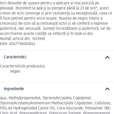
linii deosebit de ușoare pentru o aplicare și mai precisă pe
pleoapă. Rezistent la apă și la ștergere până la 23 de ore*, acest
creion de ochi convinge și prin rezistența sa excepțională, ceea ce
îl face potrivit pentru orice ocazie. Nuanta de negru intens a
creionului de ochi vă accentuează ochii și vă conferă o expresie
puternică, dar senzuală. Sunteți încrezătoare și puternică, iar de
acum înainte aceste calități se reflectă și în look-ul dvs.
Număr articol dm: 1631968
EAN: 4067796063042
Caracteristici
Caracteristicile produsului:
vegan
Ingrediente
qua, Methylpropanediol, Styrene/Acrylates Copolymer,
Styrene/Acrylates/Ammonium Methacrylate Copolymer, Cellulose,
PEG-60 Hydrogenated Castor Oil, Coco-Glucoside, Poloxamer 188,
Citric Acid, Phenoxyethanol, Potassium Sorbate, Phenylpropanol