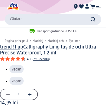
Căutare
Transport gratuit de la 150 Lei
Pagina principală
Machiaj
Machiaj ochi
Eyeliner
trend !t up
Calligraphy Linig tuș de ochi Ultra
Precise Waterproof, 1,2 ml
4.7
(
79 Recenzii
)
vegan
vegan
14,95 lei