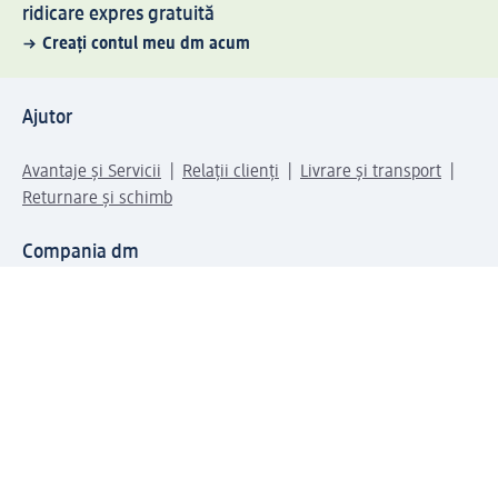
ridicare expres gratuită
Creați contul meu dm acum
Ajutor
Avantaje și Servicii
Relații clienți
Livrare și transport
Returnare și schimb
Compania dm
Compania
Responsabilitate
Carieră
Presă
Structura corporativă
Universul produselor dm
Lumea dm