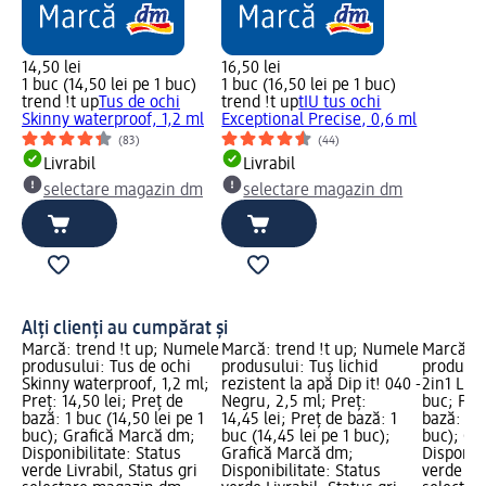
14,50 lei
16,50 lei
1 buc (14,50 lei pe 1 buc)
1 buc (16,50 lei pe 1 buc)
trend !t up
Tus de ochi
trend !t up
tIU tus ochi
Skinny waterproof, 1,2 ml
Exceptional Precise, 0,6 ml
(83)
(44)
Livrabil
Livrabil
selectare magazin dm
selectare magazin dm
Alți clienți au cumpărat și
Marcă: trend !t up; Numele
Marcă: trend !t up; Numele
Marcă: t
produsului: Tus de ochi
produsului: Tuș lichid
produsulu
Skinny waterproof, 1,2 ml;
rezistent la apă Dip it! 040 -
2in1 Line
Preț: 14,50 lei; Preț de
Negru, 2,5 ml; Preț:
buc; Preț
bază: 1 buc (14,50 lei pe 1
14,45 lei; Preț de bază: 1
bază: 1 b
buc); Grafică Marcă dm;
buc (14,45 lei pe 1 buc);
buc); Gr
Disponibilitate: Status
Grafică Marcă dm;
Disponibi
verde Livrabil, Status gri
Disponibilitate: Status
verde Liv