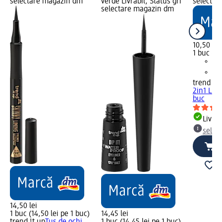
selectare magazin dm
verde Livrabil, Status gri
selectar
selectare magazin dm
10,50 lei
1 buc (10
trend !t 
2in1 Line
buc
Livrab
selec
14,50 lei
1 buc (14,50 lei pe 1 buc)
14,45 lei