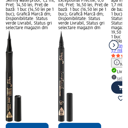
Skinny waterproof, 1,2 ml;
Exceptional Precise, 0,6
apă Ink 0
Preț: 14,50 lei; Preț de
ml; Preț: 16,50 lei; Preț de
1,7 ml; P
bază: 1 buc (14,50 lei pe 1
bază: 1 buc (16,50 lei pe 1
de bază: 
buc); Grafică Marcă dm;
buc); Grafică Marcă dm;
1 buc); D
Disponibilitate: Status
Disponibilitate: Status
Status ve
verde Livrabil, Status gri
verde Livrabil, Status gri
Status gr
selectare magazin dm
selectare magazin dm
magazin
19,50 lei
1 buc (19
CATRICE
apă Ink 0
1,7 ml
Notă
Livrab
selec