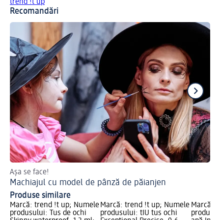
trend !t up
Recomandări
Așa se face!
Loo
Machiajul cu model de pânză de păianjen
Gl
Produse similare
Marcă: trend !t up; Numele
Marcă: trend !t up; Numele
Marcă: 
produsului: Tus de ochi
produsului: tIU tus ochi
produsulu