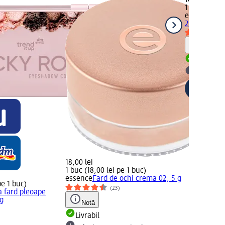
10,50 lei
1 buc (10,50
essence
Far
2 g
Notă
Livrabil
selectar
18,00 lei
1 buc (18,00 lei pe 1 buc)
essence
Fard de ochi crema 02, 5 g
pe 1 buc)
(23)
a fard pleoape
 g
Notă
Livrabil