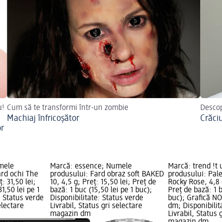
u!
Cum să te transformi într-un zombie
Descope
Machiaj înfricoșător
Crăci
or
mele
Marcă: essence; Numele
Marcă: trend !t
ard ochi The
produsului: Fard obraz soft BAKED
produsului: Pale
: 31,50 lei;
10, 4,5 g; Preț: 15,50 lei; Preț de
Rocky Rose, 4,8 g
1,50 lei pe 1
bază: 1 buc (15,50 lei pe 1 buc);
Preț de bază: 1 b
: Status verde
Disponibilitate: Status verde
buc); Grafică N
electare
Livrabil, Status gri selectare
dm; Disponibilit
magazin dm
Livrabil, Status 