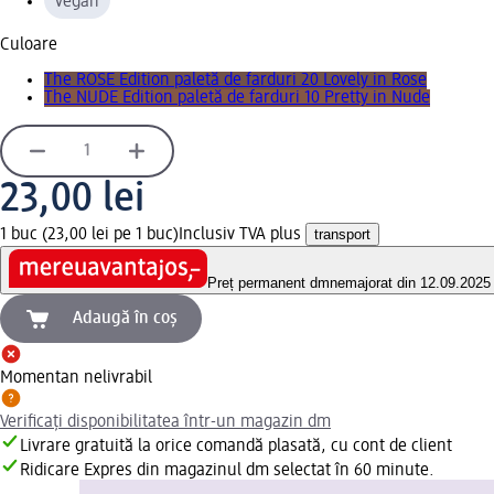
vegan
Culoare
The ROSE Edition paletă de farduri 20 Lovely in Rose
The NUDE Edition paletă de farduri 10 Pretty in Nude
23,00 lei
1 buc (23,00 lei pe 1 buc)
Inclusiv TVA plus
transport
Preț permanent dm
nemajorat din 12.09.2025
Adaugă în coș
Momentan nelivrabil
Verificați disponibilitatea într-un magazin dm
Livrare gratuită la orice comandă plasată, cu cont de client
Ridicare Expres din magazinul dm selectat în 60 minute.