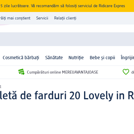
zile lucrătoare. Vă recomandăm să folosiți serviciul de Ridicare Expres
răiți mai conștient
Servicii
Relații clienți
Cosmetică bărbați
Sănătate
Nutriție
Bebe și copii
Îngrij
Cumpărături online MEREUAVANTAJOASE
d
e
etă de farduri 20 Lovely in R