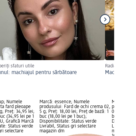
riți sfaturi utile
Radiant de fru
unul: machiajul pentru sărbătoare
Machiaj de C
 up; Numele
Marcă: essence; Numele
Marcă: ess
ta fard pleoape
produsului: Fard de ochi crema 02,
produsului:
; Preț: 34,95 lei;
5 g; Preț: 18,00 lei; Preț de bază: 1
02, 2 g; Preț
uc (34,95 lei pe 1
buc (18,00 lei pe 1 buc);
bază: 1 buc 
OU, Grafică Marcă
Disponibilitate: Status verde
Disponibilit
ate: Status verde
Livrabil, Status gri selectare
Livrabil, St
gri selectare
magazin dm
magazin d