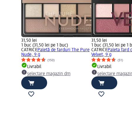
31,50 lei
31,50 lei
1 buc (31,50 lei pe 1 buc)
1 buc (31,50 lei pe 1 
CATRICE
Paletă de farduri The Pure
CATRICE
Paleta fard 
Nude, 9 g
Velvet, 9 g
(150)
(51)
Livrabil
Livrabil
selectare magazin dm
selectare magazi