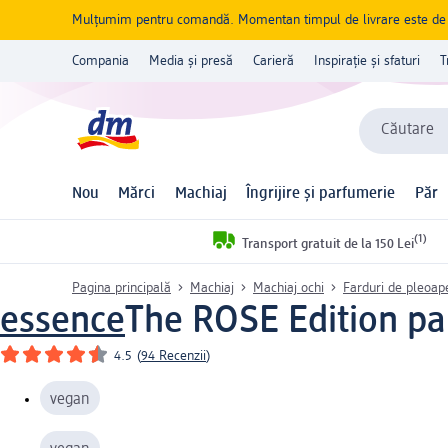
Mulțumim pentru comandă. Momentan timpul de livrare este de 5 
Compania
Media și presă
Carieră
Inspirație și sfaturi
T
Căutare
Nou
Mărci
Machiaj
Îngrijire și parfumerie
Păr
(1)
Transport gratuit de la 150 Lei
Pagina principală
Machiaj
Machiaj ochi
Farduri de pleoap
essence
The ROSE Edition pal
4.5
(
94 Recenzii
)
vegan