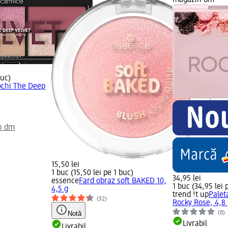
magazin dm
buc)
ochi The Deep
n dm
15,50 lei
1 buc (15,50 lei pe 1 buc)
34,95 lei
essence
Fard obraz soft BAKED 10,
1 buc (34,95 lei 
4,5 g
trend !t up
Palet
(32)
Rocky Rose, 4,8
(0)
Notă
Livrabil
Livrabil