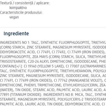
Textură / consistență / aplicare:
kompaktno
Caracteristicile produsului:
vegan
Ingrediente
INGREDIENTS NO 1: TALC, SYNTHETIC FLUORPHLOGOPITE, TRIETHY
(CORN) STARCH, ZINC STEARATE, MAGNESIUM MYRISTATE, ISODODEC
DEHYDROACETIC ACID, CI 77491, CI 77492, CI 77499 (IRON OXIDES),
FLUORPHLOGOPITE, ZEA MAYS (CORN) STARCH, SILICA, TRIETHYL
TRIISOSTEARATE, C20-24 ALKYL DIMETHICONE, ISODODECANE, PHEN
CONTAIN/[+/-]: CI 19140 (YELLOW 5 LAKE), CI 77007 (ULTRAMARINES
TALC, SYNTHETIC FLUORPHLOGOPITE, TRIETHYLHEXANOIN, POLYGLY
ZINC STEARATE, MAGNESIUM MYRISTATE, ISODODECANE, SILICA, AQ
CI 77491, CI 77499 (IRON OXIDES), CI 77742 (MANGANESE VIOLET),
DIMETHICONE, PHENYL TRIMETHICONE, ETHYLHEXYLGLYCERIN, ZEA
(WATER), TIN OXIDE, STEARIC ACID, PALMITIC ACID, LAURIC ACID,
77891 (TITANIUM DIOXIDE). INGREDIENTS NO 8: MICA, TALC, SYN
STEARATE, MAGNESIUM MYRISTATE, POLYGLYCERYL-2 TRIISOSTEARA
PALMITIC ACID, LAURIC ACID, TIN OXIDE, DEHYDROACETIC ACID, CI 7