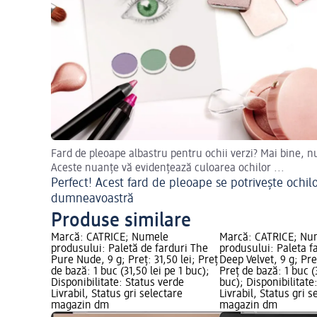
Fard de pleoape albastru pentru ochii verzi? Mai bine, n
Aceste nuanțe vă evidențează culoarea ochilor ...
Perfect! Acest fard de pleoape se potrivește ochil
dumneavoastră
Produse similare
Marcă: CATRICE; Numele
Marcă: CATRICE; Nu
produsului: Paletă de farduri The
produsului: Paleta f
Pure Nude, 9 g; Preț: 31,50 lei; Preț
Deep Velvet, 9 g; Preț
de bază: 1 buc (31,50 lei pe 1 buc);
Preț de bază: 1 buc (3
Disponibilitate: Status verde
buc); Disponibilitate
Livrabil, Status gri selectare
Livrabil, Status gri s
magazin dm
magazin dm