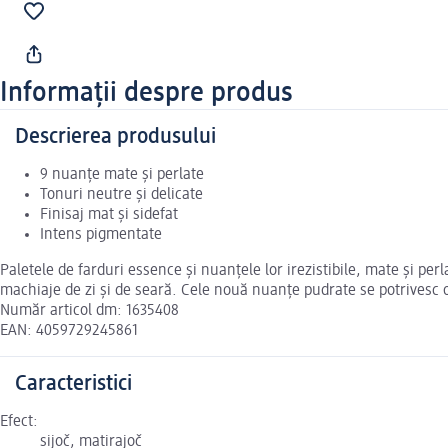
Informații despre produs
Descrierea produsului
9 nuanțe mate și perlate
Tonuri neutre și delicate
Finisaj mat și sidefat
Intens pigmentate
Paletele de farduri essence și nuanțele lor irezistibile, mate și pe
machiaje de zi și de seară. Cele nouă nuanțe pudrate se potrivesc or
Număr articol dm: 1635408
EAN: 4059729245861
Caracteristici
Efect:
sijoč, matirajoč