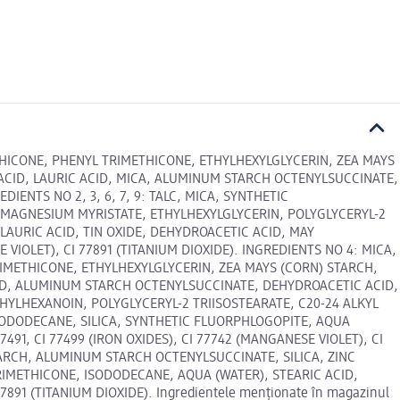
THICONE, PHENYL TRIMETHICONE, ETHYLHEXYLGLYCERIN, ZEA MAYS
C ACID, LAURIC ACID, MICA, ALUMINUM STARCH OCTENYLSUCCINATE,
DIENTS NO 2, 3, 6, 7, 9: TALC, MICA, SYNTHETIC
 MAGNESIUM MYRISTATE, ETHYLHEXYLGLYCERIN, POLYGLYCERYL-2
LAURIC ACID, TIN OXIDE, DEHYDROACETIC ACID, MAY
SE VIOLET), CI 77891 (TITANIUM DIOXIDE). INGREDIENTS NO 4: MICA,
RIMETHICONE, ETHYLHEXYLGLYCERIN, ZEA MAYS (CORN) STARCH,
ACID, ALUMINUM STARCH OCTENYLSUCCINATE, DEHYDROACETIC ACID,
IETHYLHEXANOIN, POLYGLYCERYL-2 TRIISOSTEARATE, C20-24 ALKYL
SODODECANE, SILICA, SYNTHETIC FLUORPHLOGOPITE, AQUA
91, CI 77499 (IRON OXIDES), CI 77742 (MANGANESE VIOLET), CI
TARCH, ALUMINUM STARCH OCTENYLSUCCINATE, SILICA, ZINC
RIMETHICONE, ISODODECANE, AQUA (WATER), STEARIC ACID,
7891 (TITANIUM DIOXIDE). Ingredientele menționate în magazinul