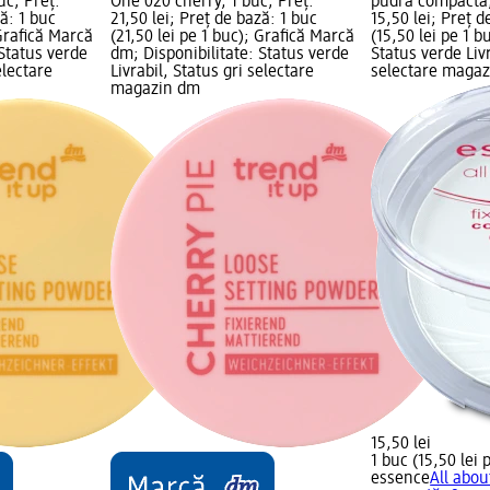
uc; Preț:
One 020 cherry, 1 buc; Preț:
pudră compactă,
ză: 1 buc
21,50 lei; Preț de bază: 1 buc
15,50 lei; Preț d
 Grafică Marcă
(21,50 lei pe 1 buc); Grafică Marcă
(15,50 lei pe 1 b
 Status verde
dm; Disponibilitate: Status verde
Status verde Livr
electare
Livrabil, Status gri selectare
selectare maga
magazin dm
15,50 lei
1 buc (15,50 lei 
essence
All abou