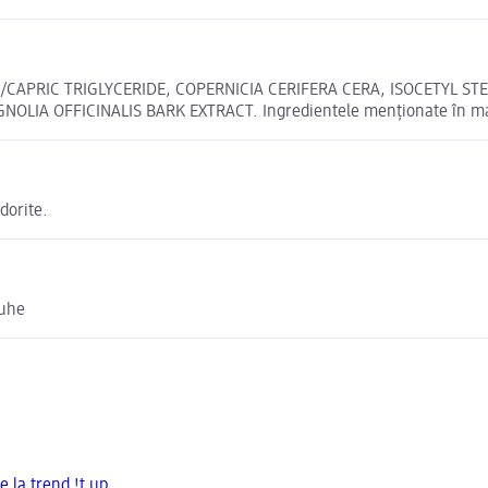
/CAPRIC TRIGLYCERIDE, COPERNICIA CERIFERA CERA, ISOCETYL S
A OFFICINALIS BARK EXTRACT. Ingredientele menționate în magazi
dorite.
ruhe
e la trend !t up