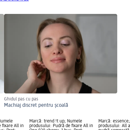
Ghidul pas cu pas
Machiaj discret pentru școală
 Numele
Marcă: trend !t up; Numele
Marcă: essence
fixare All in
produsului: Pudră de fixare All in
produsului: All 