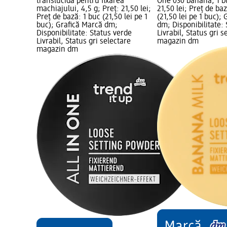
translucidă pentru fixarea
One 030 banana, 1 b
machiajului, 4,5 g; Preț: 21,50 lei;
21,50 lei; Preț de ba
Preț de bază: 1 buc (21,50 lei pe 1
(21,50 lei pe 1 buc);
buc); Grafică Marcă dm;
dm; Disponibilitate:
Disponibilitate: Status verde
Livrabil, Status gri s
Livrabil, Status gri selectare
magazin dm
magazin dm