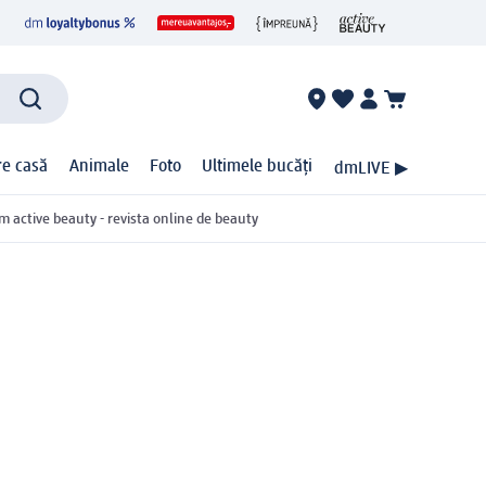
ire casă
Animale
Foto
Ultimele bucăți
dmLIVE ▶
m active beauty - revista online de beauty