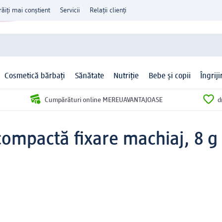
răiți mai conștient
Servicii
Relații clienți
Cosmetică bărbați
Sănătate
Nutriție
Bebe și copii
Îngrij
Cumpărături online MEREUAVANTAJOASE
d
compactă fixare machiaj, 8 g