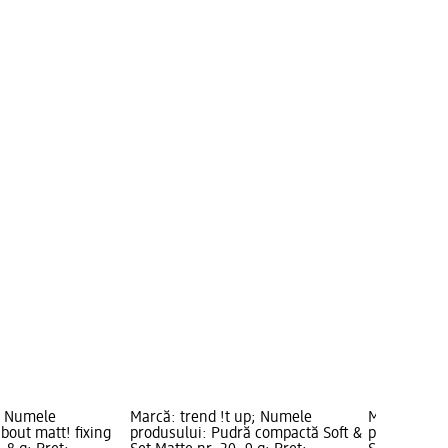
; Numele
Marcă: trend !t up; Numele
Marcă: tren
about matt! fixing
produsului: Pudră compactă Soft &
produsului: