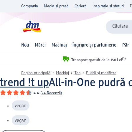
Compania
Media și presă
Carieră
Inspirație și sfaturi
T
Căutare
Nou
Mărci
Machiaj
Îngrijire și parfumerie
Păr
(1)
Transport gratuit de la 150 Lei
Pagina principală
Machiaj
Ten
Pudră și matifiere
trend !t up
All-in-One pudră 
4.4
(
74 Recenzii
)
vegan
vegan