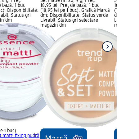
 8 g; Preț:
Set Matte nr. 20, 9 g; Preț:
Soft&Set Mat
e bază: 1 buc
18,95 lei; Preț de bază: 1 buc
18,95 lei; P
uc); Disponibilitate:
(18,95 lei pe 1 buc); Grafică Marcă
(18,95 lei p
abil, Status gri
dm; Disponibilitate: Status verde
dm; Disponib
zin dm
Livrabil, Status gri selectare
Livrabil, St
magazin dm
magazin d
pe 1 buc)
t matt! fixing pudră