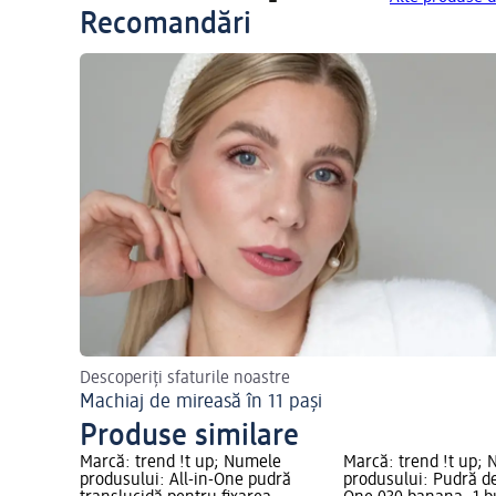
Recomandări
Descoperiți sfaturile noastre
Machiaj de mireasă în 11 pași
Produse similare
Marcă: trend !t up; Numele
Marcă: trend !t up;
produsului: All-in-One pudră
produsului: Pudră de 