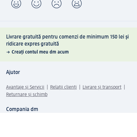
Livrare gratuită pentru comenzi de minimum 150 lei și
ridicare expres gratuită
Creați contul meu dm acum
Ajutor
Avantaje și Servicii
Relații clienți
Livrare și transport
Returnare și schimb
Compania dm
Compania
Responsabilitate
Carieră
Presă
Structura corporativă
Universul produselor dm