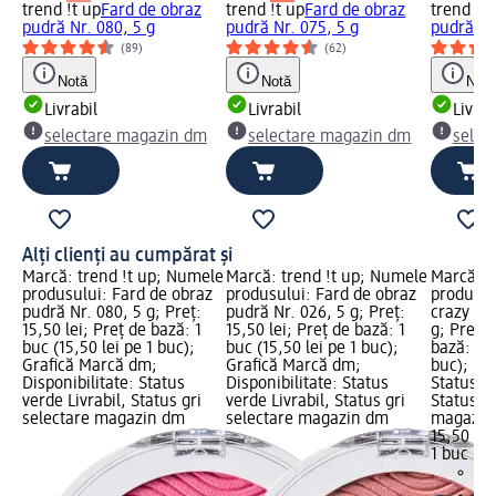
trend !t up
Fard de obraz
trend !t up
Fard de obraz
trend !t 
pudră Nr. 080, 5 g
pudră Nr. 075, 5 g
pudră Nr
(89)
(62)
Notă
Notă
Notă
Livrabil
Livrabil
Livrab
selectare magazin dm
selectare magazin dm
selec
Alți clienți au cumpărat și
Marcă: trend !t up; Numele
Marcă: trend !t up; Numele
Marcă: 
produsului: Fard de obraz
produsului: Fard de obraz
produsul
pudră Nr. 080, 5 g; Preț:
pudră Nr. 026, 5 g; Preț:
crazy vo
15,50 lei; Preț de bază: 1
15,50 lei; Preț de bază: 1
g; Preț: 
buc (15,50 lei pe 1 buc);
buc (15,50 lei pe 1 buc);
bază: 1 b
Grafică Marcă dm;
Grafică Marcă dm;
buc); Dis
Disponibilitate: Status
Disponibilitate: Status
Status ve
verde Livrabil, Status gri
verde Livrabil, Status gri
Status gr
selectare magazin dm
selectare magazin dm
magazin
15,50 lei
1 buc (15