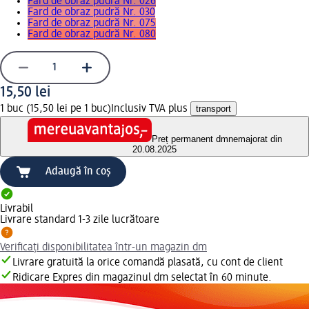
Fard de obraz pudră Nr. 026
Fard de obraz pudră Nr. 030
Fard de obraz pudră Nr. 075
Fard de obraz pudră Nr. 080
15,50 lei
1 buc (15,50 lei pe 1 buc)
Inclusiv TVA plus
transport
Preț permanent dm
nemajorat din
20.08.2025
Adaugă în coș
Livrabil
Livrare standard 1-3 zile lucrătoare
Verificați disponibilitatea într-un magazin dm
Livrare gratuită la orice comandă plasată, cu cont de client
Ridicare Expres din magazinul dm selectat în 60 minute.