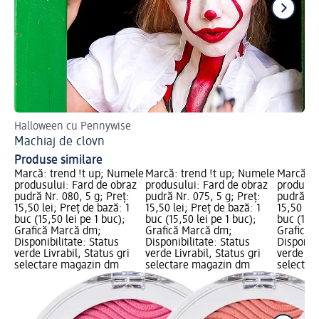
Halloween cu Pennywise
Des
Machiaj de clovn
Ma
Produse similare
Marcă: trend !t up; Numele
Marcă: trend !t up; Numele
Marcă: t
produsului: Fard de obraz
produsului: Fard de obraz
produsul
pudră Nr. 080, 5 g; Preț:
pudră Nr. 075, 5 g; Preț:
pudră Nr.
15,50 lei; Preț de bază: 1
15,50 lei; Preț de bază: 1
15,50 lei
buc (15,50 lei pe 1 buc);
buc (15,50 lei pe 1 buc);
buc (15,5
Grafică Marcă dm;
Grafică Marcă dm;
Grafică 
Disponibilitate: Status
Disponibilitate: Status
Disponibi
verde Livrabil, Status gri
verde Livrabil, Status gri
verde Liv
selectare magazin dm
selectare magazin dm
selectar