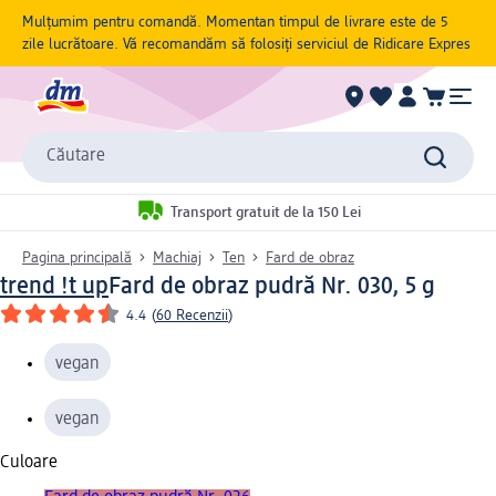
Mulțumim pentru comandă. Momentan timpul de livrare este de 5
zile lucrătoare. Vă recomandăm să folosiți serviciul de Ridicare Expres
Căutare
Transport gratuit de la 150 Lei
Pagina principală
Machiaj
Ten
Fard de obraz
trend !t up
Fard de obraz pudră Nr. 030, 5 g
4.4
(
60 Recenzii
)
vegan
vegan
Culoare