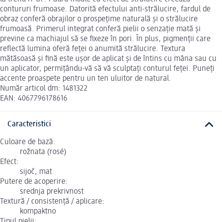
contururi frumoase. Datorită efectului anti-strălucire, fardul de
obraz conferă obrajilor o prospețime naturală și o strălucire
frumoasă. Primerul integrat conferă pielii o senzație mată și
previne ca machiajul să se fixeze în pori. În plus, pigmenții care
reflectă lumina oferă feței o anumită strălucire. Textura
mătăsoasă și fină este ușor de aplicat și de întins cu mâna sau cu
un aplicator, permițându-vă să vă sculptați conturul feței. Puneți
accente proaspete pentru un ten uluitor de natural.
Număr articol dm: 1481322
EAN: 4067796178616
Caracteristici
Culoare de bază:
rožnata (rosé)
Efect:
sijoč, mat
Putere de acoperire:
srednja prekrivnost
Textură / consistență / aplicare:
kompaktno
Tipul pielii: