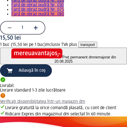
Fard de obraz pudră Nr. 026
Fard de obraz pudră Nr. 030
Fard de obraz pudră Nr. 075
Fard de obraz pudră Nr. 080
15,50 lei
1 buc (15,50 lei pe 1 buc)
Inclusiv TVA plus
transport
Preț permanent dm
nemajorat din
20.08.2025
Adaugă în coș
Livrabil
Livrare standard 1-3 zile lucrătoare
Verificați disponibilitatea într-un magazin dm
Livrare gratuită la orice comandă plasată, cu cont de client
Ridicare Expres din magazinul dm selectat în 60 minute.