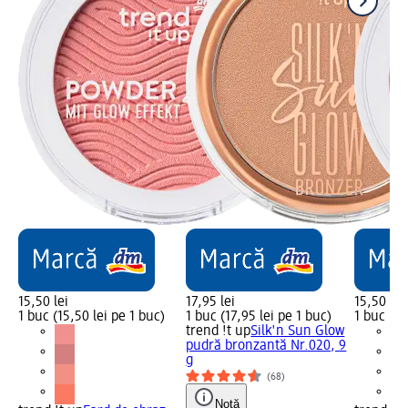
15,50 lei
17,95 lei
15,50 lei
1 buc (15,50 lei pe 1 buc)
1 buc (17,95 lei pe 1 buc)
1 buc (15
trend !t up
Silk'n Sun Glow
pudră bronzantă Nr.020, 9
g
(68)
Notă