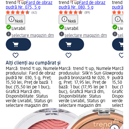
trend !t up
Fard de obraz
trend !t up
Fard de obraz
trend !t 
pudră Nr. 075, 5 g
pudră Nr. 080, 5 g
pudră Nr
(62)
(89)
Notă
Notă
Notă
Livrabil
Livrabil
Livrab
selectare magazin dm
selectare magazin dm
selec
Alți clienți au cumpărat și
Marcă: trend !t up; Numele
Marcă: trend !t up; Numele
Marcă: t
produsului: Fard de obraz
produsului: Silk'n Sun Glow
produsul
pudră Nr. 030, 5 g; Preț:
pudră bronzantă Nr.020, 9
pudră Nr.
15,50 lei; Preț de bază: 1
g; Preț: 17,95 lei; Preț de
15,50 lei
buc (15,50 lei pe 1 buc);
bază: 1 buc (17,95 lei pe 1
buc (15,5
Grafică Marcă dm;
buc); Grafică Marcă dm;
Grafică 
Disponibilitate: Status
Disponibilitate: Status
Disponibi
verde Livrabil, Status gri
verde Livrabil, Status gri
verde Liv
selectare magazin dm
selectare magazin dm
selectar