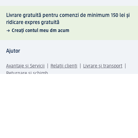
Livrare gratuită pentru comenzi de minimum 150 lei și
ridicare expres gratuită
Creați contul meu dm acum
Ajutor
Avantaje și Servicii
Relații clienți
Livrare și transport
Returnare și schimb
Compania dm
Compania
Responsabilitate
Carieră
Presă
Structura corporativă
Universul produselor dm
Lumea dm