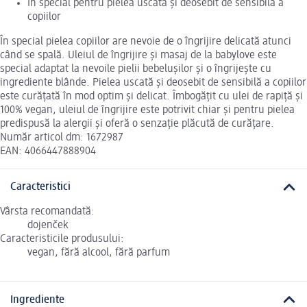
În special pentru pielea uscată și deosebit de sensibilă a
copiilor
În special pielea copiilor are nevoie de o îngrijire delicată atunci
când se spală. Uleiul de îngrijire și masaj de la babylove este
special adaptat la nevoile pielii bebelușilor și o îngrijește cu
ingrediente blânde. Pielea uscată și deosebit de sensibilă a copiilor
este curățată în mod optim și delicat. Îmbogățit cu ulei de rapiță și
100% vegan, uleiul de îngrijire este potrivit chiar și pentru pielea
predispusă la alergii și oferă o senzație plăcută de curățare.
Număr articol dm: 1672987
EAN: 4066447888904
Caracteristici
Vârsta recomandată:
dojenček
Caracteristicile produsului:
vegan, fără alcool, fără parfum
Ingrediente