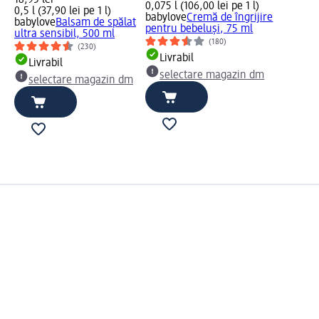
0,075 l (106,00 lei pe 1 l)
0,5 l (37,90 lei pe 1 l)
babylove
Cremă de îngrijire
babylove
Balsam de spălat
pentru bebeluși, 75 ml
ultra sensibil, 500 ml
(180)
(230)
Livrabil
Livrabil
selectare magazin dm
selectare magazin dm