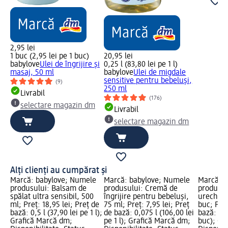
2,95 lei
1 buc (2,95 lei pe 1 buc)
20,95 lei
babylove
Ulei de îngrijire și
0,25 l (83,80 lei pe 1 l)
masaj, 50 ml
babylove
Ulei de migdale
sensitive pentru bebeluși,
(9)
250 ml
Livrabil
(176)
selectare magazin dm
Livrabil
selectare magazin dm
Alți clienți au cumpărat și
Marcă: babylove; Numele
Marcă: babylove; Numele
Marcă: b
produsului: Balsam de
produsului: Cremă de
produsul
spălat ultra sensibil, 500
îngrijire pentru bebeluși,
urechi p
ml; Preț: 18,95 lei; Preț de
75 ml; Preț: 7,95 lei; Preț
buc; Preț
bază: 0,5 l (37,90 lei pe 1 l);
de bază: 0,075 l (106,00 lei
bază: 72 
Grafică Marcă dm;
pe 1 l); Grafică Marcă dm;
buc); Gr