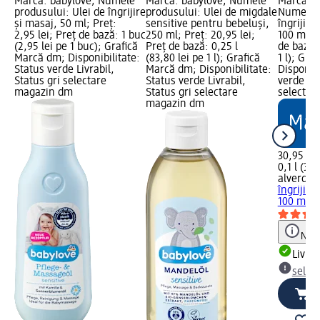
Marcă: babylove; Numele
Marcă: babylove; Numele
Marcă: a
produsului: Ulei de îngrijire
produsului: Ulei de migdale
Numele p
și masaj, 50 ml; Preț:
sensitive pentru bebeluși,
îngrijire
2,95 lei; Preț de bază: 1 buc
250 ml; Preț: 20,95 lei;
100 ml; P
(2,95 lei pe 1 buc); Grafică
Preț de bază: 0,25 l
de bază: 
Marcă dm; Disponibilitate:
(83,80 lei pe 1 l); Grafică
1 l); Gra
Status verde Livrabil,
Marcă dm; Disponibilitate:
Disponibi
Status gri selectare
Status verde Livrabil,
verde Liv
magazin dm
Status gri selectare
selectar
magazin dm
30,95 lei
0,1 l (309
alverde 
îngrijire
100 ml
Notă
Livrab
selec