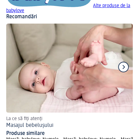
Alte produse de la
babylove
Recomandări
La ce să fiți atenți
Cum
Masajul bebelușului
Fu
Produse similare