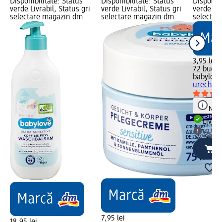
Disponibilitate: Status
Disponibilitate: Status
Disponibi
verde Livrabil, Status gri
verde Livrabil, Status gri
verde Liv
selectare magazin dm
selectare magazin dm
selectar
3,95 lei
72 buc (0
babylove
urechi p
Notă
Livrab
selec
7,95 lei
18,95 lei