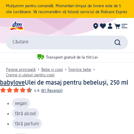
Mulțumim pentru comandă. Momentan timpul de livrare este de 5
zile lucrătoare. Vă recomandăm să folosiți serviciul de Ridicare Expres
Căutare
Transport gratuit de la 150 Lei
Pagina principală
Bebe și copii
Îngrijire bebe
Creme și uleiuri pentru copii
babylove
Ulei de masaj pentru bebeluși, 250 ml
4.6
(
81 Recenzii
)
vegan
fără alcool
fără parfum