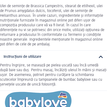
Ulei de semințe de Brassica Campestris, stearat de etilhexil, ulei
de Prunus amygdalus dulcis, tocoferol, ulei de semințe de
Helianthus annuus. În unele cazuri, ingredientele și informațiile
nutriționale furnizate în magazinul online pot diferi ușor de
compoziția produsului care vă va fi livrat. În cazul în care
diferențele nu vi se potrivesc din orice motiv, utilizați opțiunea de
returnare a produsului în conformitate cu Termenii și condițiile
noastre generale. Ingredientele menționate în magazinul online
pot diferi de cele de pe ambalaj.
Instrucțiuni de utilizare
Pentru îngrijire, se masează pe pielea uscată sau încă umedă
după baie sau duș. Pentru masaj, încălziți uleiul în mâini și masați
ușor. De asemenea, potrivit pentru curățare la schimbarea
scutecelor împreună cu tampoanele de bumbac babylove sau cu
șervețele uscate de unică folosință.