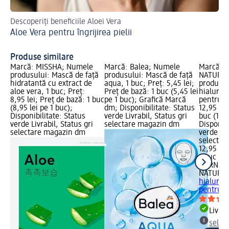
Descoperiți beneficiile Aloei Vera
Afl
Aloe Vera pentru îngrijirea pielii
Ma
Produse similare
Marcă: MISSHA; Numele
Marcă: Balea; Numele
Marcă: 
produsului: Mască de față
produsului: Mască de față
NATURAL
hidratantă cu extract de
aqua, 1 buc; Preț: 5,45 lei;
produsul
aloe vera, 1 buc; Preț:
Preț de bază: 1 buc (5,45 lei
hialuroni
8,95 lei; Preț de bază: 1 buc
pe 1 buc); Grafică Marcă
pentru fa
(8,95 lei pe 1 buc);
dm; Disponibilitate: Status
12,95 lei
Disponibilitate: Status
verde Livrabil, Status gri
buc (12,9
verde Livrabil, Status gri
selectare magazin dm
Disponibi
selectare magazin dm
verde Liv
selectar
12,95 lei
1 buc (12
GARNIER
NATURA
hialuroni
pentru fa
Livrab
selec