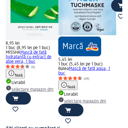
8,95 lei
1 buc (8,95 lei pe 1 buc)
MISSHA
Mască de față
hidratantă cu extract de
5,45 lei
aloe vera, 1 buc
1 buc (5,45 lei pe 1 buc)
(6)
Balea
Mască de față aqua, 1
buc
Notă
(49)
Livrabil
Notă
selectare magazin dm
Livrabil
selectare magazin dm