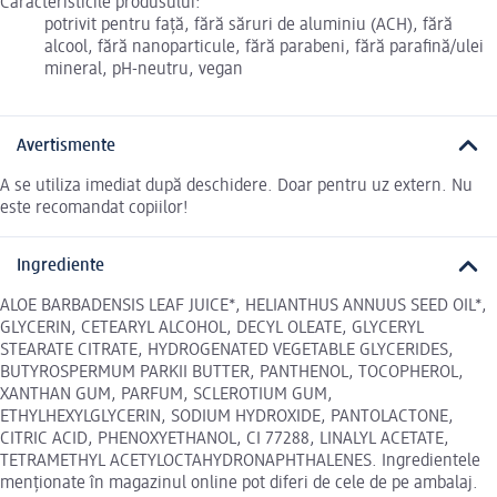
Caracteristicile produsului:
potrivit pentru față, fără săruri de aluminiu (ACH), fără
alcool, fără nanoparticule, fără parabeni, fără parafină/ulei
mineral, pH-neutru, vegan
Avertismente
A se utiliza imediat după deschidere. Doar pentru uz extern. Nu
este recomandat copiilor!
Ingrediente
ALOE BARBADENSIS LEAF JUICE*, HELIANTHUS ANNUUS SEED OIL*,
GLYCERIN, CETEARYL ALCOHOL, DECYL OLEATE, GLYCERYL
STEARATE CITRATE, HYDROGENATED VEGETABLE GLYCERIDES,
BUTYROSPERMUM PARKII BUTTER, PANTHENOL, TOCOPHEROL,
XANTHAN GUM, PARFUM, SCLEROTIUM GUM,
ETHYLHEXYLGLYCERIN, SODIUM HYDROXIDE, PANTOLACTONE,
CITRIC ACID, PHENOXYETHANOL, CI 77288, LINALYL ACETATE,
TETRAMETHYL ACETYLOCTAHYDRONAPHTHALENES. Ingredientele
menționate în magazinul online pot diferi de cele de pe ambalaj.