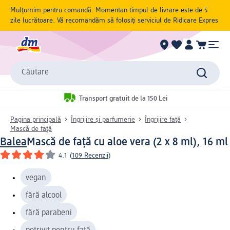
Mulțumim pentru comandă. Momentan timpul de livrare este de 5
zile lucrătoare. Vă recomandăm să folosiți serviciul de Ridicare Expres
Căutare
Transport gratuit de la 150 Lei
Pagina principală
Îngrijire și parfumerie
Îngrijire față
Mască de față
Balea
Mască de față cu aloe vera (2 x 8 ml), 16 ml
4.1
(
109 Recenzii
)
vegan
fără alcool
fără parabeni