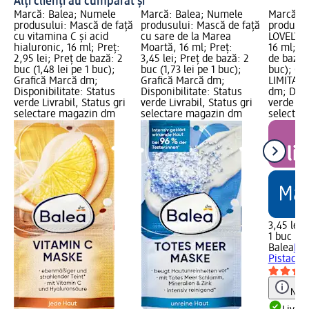
Alți clienți au cumpărat și
Marcă: Balea; Numele
Marcă: Balea; Numele
Marcă: B
produsului: Mască de față
produsului: Mască de față
produsul
cu vitamina C și acid
cu sare de la Marea
LOVELY P
hialuronic, 16 ml; Preț:
Moartă, 16 ml; Preț:
16 ml; Pr
2,95 lei; Preț de bază: 2
3,45 lei; Preț de bază: 2
de bază: 
buc (1,48 lei pe 1 buc);
buc (1,73 lei pe 1 buc);
buc); Gra
Grafică Marcă dm;
Grafică Marcă dm;
LIMITATĂ
Disponibilitate: Status
Disponibilitate: Status
dm; Dispo
verde Livrabil, Status gri
verde Livrabil, Status gri
verde Liv
selectare magazin dm
selectare magazin dm
selectar
3,45 lei
1 buc (3,
Balea
Mas
Pistachio
Notă