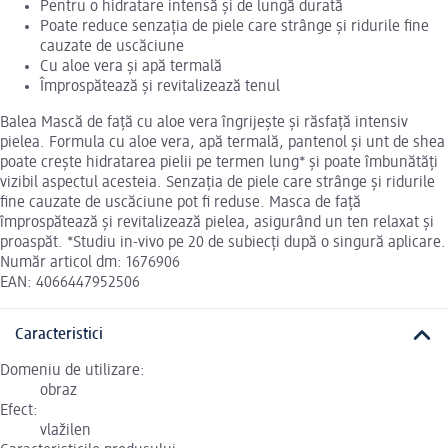
Pentru o hidratare intensă și de lungă durată
Poate reduce senzația de piele care strânge și ridurile fine
cauzate de uscăciune
Cu aloe vera și apă termală
Împrospătează și revitalizează tenul
Balea Mască de față cu aloe vera îngrijește și răsfață intensiv
pielea. Formula cu aloe vera, apă termală, pantenol și unt de shea
poate crește hidratarea pielii pe termen lung* și poate îmbunătăți
vizibil aspectul acesteia. Senzația de piele care strânge și ridurile
fine cauzate de uscăciune pot fi reduse. Masca de față
împrospătează și revitalizează pielea, asigurând un ten relaxat și
proaspăt. *Studiu in-vivo pe 20 de subiecți după o singură aplicare.
Număr articol dm: 1676906
EAN: 4066447952506
Caracteristici
Domeniu de utilizare:
obraz
Efect:
vlažilen