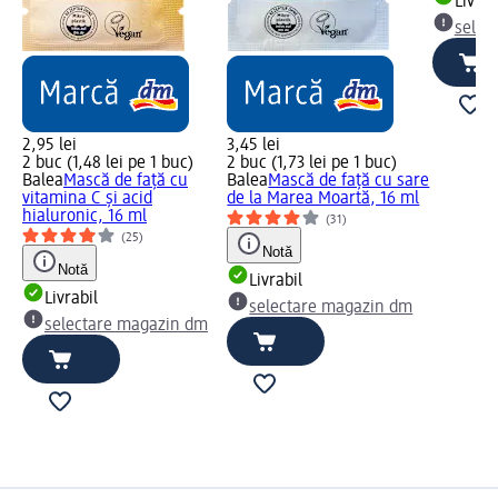
Livrab
selec
2,95 lei
3,45 lei
2 buc (1,48 lei pe 1 buc)
2 buc (1,73 lei pe 1 buc)
Balea
Mască de față cu
Balea
Mască de față cu sare
vitamina C și acid
de la Marea Moartă, 16 ml
hialuronic, 16 ml
(31)
(25)
Notă
Notă
Livrabil
Livrabil
selectare magazin dm
selectare magazin dm