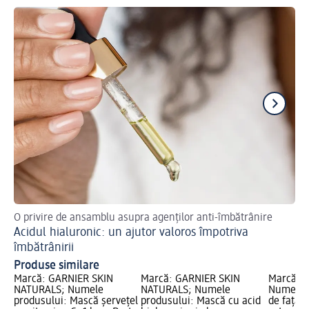
O privire de ansamblu asupra agenților anti-îmbătrânire
Bun
Acidul hialuronic: un ajutor valoros împotriva
Ni
îmbătrânirii
dv
Produse similare
Marcă: GARNIER SKIN
Marcă: GARNIER SKIN
Marcă: 
NATURALS; Numele
NATURALS; Numele
Numele 
produsului: Mască șervețel
produsului: Mască cu acid
de față 