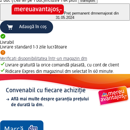
2 buc (1,48 lei pe 1 buc)
Inclusiv TVA plus
transport
Preț permanent dm
nemajorat din
31.05.2024
Adaugă în coș
Livrabil
Livrare standard 1-3 zile lucrătoare
Verificați disponibilitatea într-un magazin dm
Livrare gratuită la orice comandă plasată, cu cont de client
Ridicare Expres din magazinul dm selectat în 60 minute.
Convenabil cu fiecare achiziție
Află mai multe despre garanția prețului
de durată la dm.