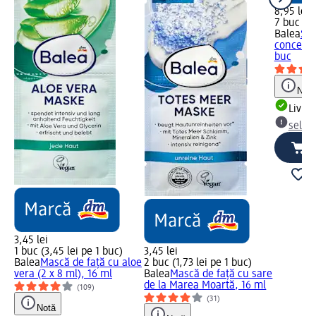
8,95 lei
7 buc (1,
Balea
Ser
concentr
buc
Notă
Livrab
selec
3,45 lei
1 buc (3,45 lei pe 1 buc)
3,45 lei
Balea
Mască de față cu aloe
2 buc (1,73 lei pe 1 buc)
vera (2 x 8 ml), 16 ml
Balea
Mască de față cu sare
de la Marea Moartă, 16 ml
(109)
(31)
Notă