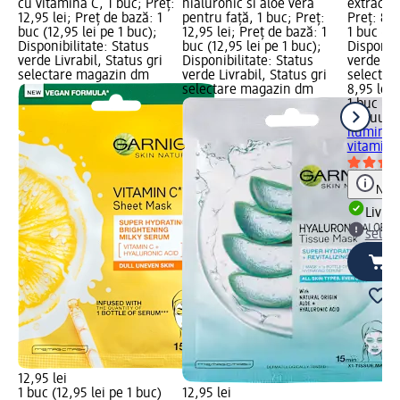
cu vitamina C, 1 buc; Preț:
hialuronic si aloe vera
extract d
12,95 lei; Preț de bază: 1
pentru față, 1 buc; Preț:
Preț: 8,9
buc (12,95 lei pe 1 buc);
12,95 lei; Preț de bază: 1
1 buc (8,
Disponibilitate: Status
buc (12,95 lei pe 1 buc);
Disponibi
verde Livrabil, Status gri
Disponibilitate: Status
verde Liv
selectare magazin dm
verde Livrabil, Status gri
selectar
selectare magazin dm
8,95 lei
1 buc (8,
BeauuGr
iluminan
vitamine
Notă
Livrab
selec
12,95 lei
1 buc (12,95 lei pe 1 buc)
12,95 lei