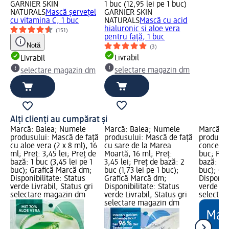
GARNIER SKIN
1 buc (12,95 lei pe 1 buc)
NATURALS
Mască șervețel
GARNIER SKIN
cu vitamina C, 1 buc
NATURALS
Mască cu acid
hialuronic si aloe vera
(151)
pentru față, 1 buc
Notă
(3)
Livrabil
Livrabil
selectare magazin dm
selectare magazin dm
Alți clienți au cumpărat și
Marcă: Balea; Numele
Marcă: Balea; Numele
Marcă: B
produsului: Mască de față
produsului: Mască de față
produsul
cu aloe vera (2 x 8 ml), 16
cu sare de la Marea
concentr
ml; Preț: 3,45 lei; Preț de
Moartă, 16 ml; Preț:
buc; Preț
bază: 1 buc (3,45 lei pe 1
3,45 lei; Preț de bază: 2
bază: 7 b
buc); Grafică Marcă dm;
buc (1,73 lei pe 1 buc);
buc); Gr
Disponibilitate: Status
Grafică Marcă dm;
Disponibi
verde Livrabil, Status gri
Disponibilitate: Status
verde Liv
selectare magazin dm
verde Livrabil, Status gri
selectar
selectare magazin dm