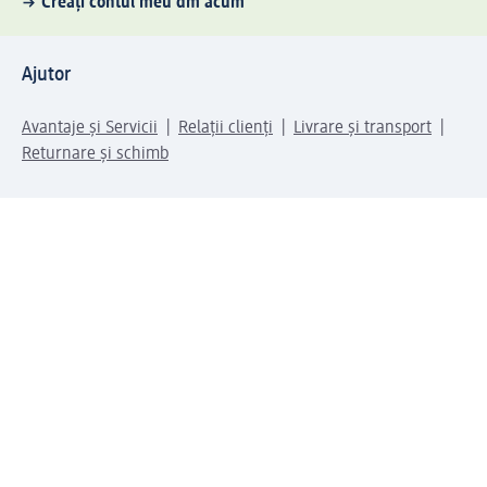
Creați contul meu dm acum
Ajutor
Avantaje și Servicii
Relații clienți
Livrare și transport
Returnare și schimb
Compania dm
Compania
Responsabilitate
Carieră
Presă
Structura corporativă
Universul produselor dm
Lumea dm