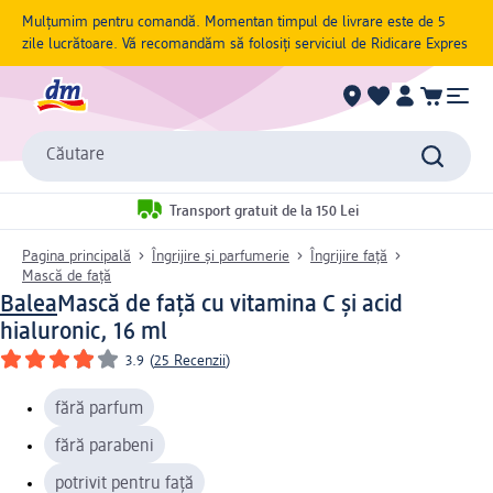
Mulțumim pentru comandă. Momentan timpul de livrare este de 5
zile lucrătoare. Vă recomandăm să folosiți serviciul de Ridicare Expres
Căutare
Transport gratuit de la 150 Lei
Pagina principală
Îngrijire și parfumerie
Îngrijire față
Mască de față
Balea
Mască de față cu vitamina C și acid
hialuronic, 16 ml
3.9
(
25 Recenzii
)
fără parfum
fără parabeni
potrivit pentru față