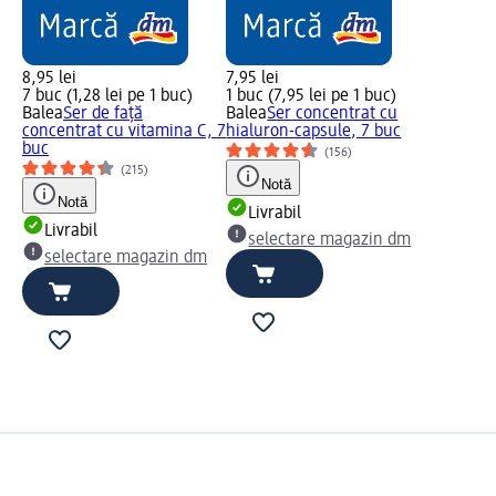
8,95 lei
7,95 lei
7 buc (1,28 lei pe 1 buc)
1 buc (7,95 lei pe 1 buc)
Balea
Ser de față
Balea
Ser concentrat cu
concentrat cu vitamina C, 7
hialuron-capsule, 7 buc
buc
(156)
(215)
Notă
Notă
Livrabil
Livrabil
selectare magazin dm
selectare magazin dm