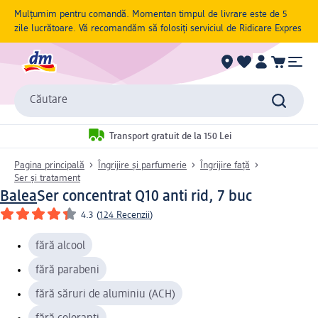
Mulțumim pentru comandă. Momentan timpul de livrare este de 5
zile lucrătoare. Vă recomandăm să folosiți serviciul de Ridicare Expres
Căutare
Transport gratuit de la 150 Lei
Pagina principală
Îngrijire și parfumerie
Îngrijire față
Ser și tratament
Balea
Ser concentrat Q10 anti rid, 7 buc
4.3
(
124 Recenzii
)
fără alcool
fără parabeni
fără săruri de aluminiu (ACH)