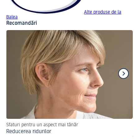
Alte produse de la
Balea
Recomandări
Sfaturi pentru un aspect mai tânăr
O 
Reducerea ridurilor
Ac
îm