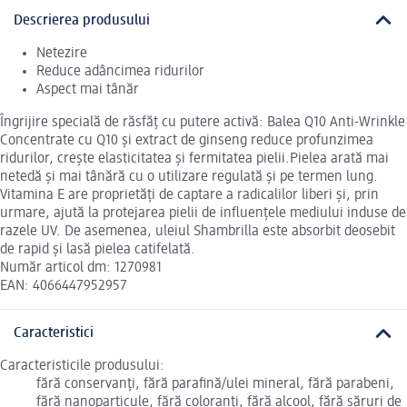
Descrierea produsului
Netezire
Reduce adâncimea ridurilor
Aspect mai tânăr
Îngrijire specială de răsfăț cu putere activă: Balea Q10 Anti-Wrinkle
Concentrate cu Q10 și extract de ginseng reduce profunzimea
ridurilor, crește elasticitatea și fermitatea pielii.Pielea arată mai
netedă și mai tânără cu o utilizare regulată și pe termen lung.
Vitamina E are proprietăți de captare a radicalilor liberi și, prin
urmare, ajută la protejarea pielii de influențele mediului induse de
razele UV. De asemenea, uleiul Shambrilla este absorbit deosebit
de rapid și lasă pielea catifelată.
Număr articol dm: 1270981
EAN: 4066447952957
Caracteristici
Caracteristicile produsului:
fără conservanți, fără parafină/ulei mineral, fără parabeni,
fără nanoparticule, fără coloranți, fără alcool, fără săruri de