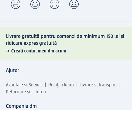
Livrare gratuită pentru comenzi de minimum 150 lei și
ridicare expres gratuită
Creați contul meu dm acum
Ajutor
Avantaje și Servicii
Relații clienți
Livrare și transport
Returnare și schimb
Compania dm
Compania
Responsabilitate
Carieră
Presă
Structura corporativă
Universul produselor dm