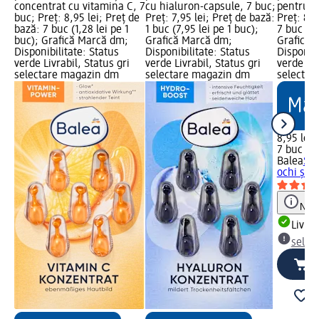
concentrat cu vitamina C, 7
cu hialuron-capsule, 7 buc;
pentru o
buc; Preț: 8,95 lei; Preț de
Preț: 7,95 lei; Preț de bază:
Preț: 8,9
bază: 7 buc (1,28 lei pe 1
1 buc (7,95 lei pe 1 buc);
7 buc (1,
buc); Grafică Marcă dm;
Grafică Marcă dm;
Grafică 
Disponibilitate: Status
Disponibilitate: Status
Disponibi
verde Livrabil, Status gri
verde Livrabil, Status gri
verde Liv
selectare magazin dm
selectare magazin dm
selectar
8,95 lei
7 buc (1,
Balea
Ser
ochi și b
Notă
Livrab
selec