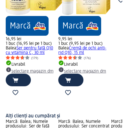
16,95 lei
9,95 lei
1 buc (16,95 lei pe 1 buc)
1 buc (9,95 lei pe 1 buc)
Balea
Ser pentru față Q10
Balea
Cremă de ochi anti-
cu vitamina C, 30 ml
rid Q10, 15 ml
(179)
(176)
Livrabil
Livrabil
selectare magazin dm
selectare magazin dm
Alți clienți au cumpărat și
Marcă: Balea; Numele
Marcă: Balea; Numele
Marcă: B
produsului: Ser de față
produsului: Ser concentrat
produsul