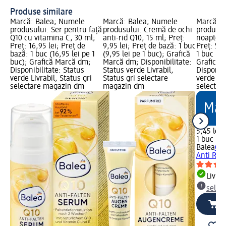
Produse similare
Marcă: Balea; Numele
Marcă: Balea; Numele
Marcă: B
produsului: Ser pentru față
produsului: Cremă de ochi
produsul
Q10 cu vitamina C, 30 ml;
anti-rid Q10, 15 ml; Preț:
noapte Q
Preț: 16,95 lei; Preț de
9,95 lei; Preț de bază: 1 buc
Preț: 5,4
bază: 1 buc (16,95 lei pe 1
(9,95 lei pe 1 buc); Grafică
1 buc (5,
buc); Grafică Marcă dm;
Marcă dm; Disponibilitate:
Grafică 
Disponibilitate: Status
Status verde Livrabil,
Disponibi
verde Livrabil, Status gri
Status gri selectare
verde Liv
selectare magazin dm
magazin dm
selectar
5,45 lei
1 buc (5,
Balea
Cr
Anti Rid,
Livrab
selec