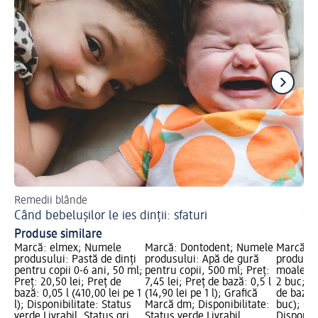
Remedii blânde
Af
Când bebelușilor le ies dinții: sfaturi
În
Produse similare
Marcă: elmex; Numele
Marcă: Dontodent; Numele
Marcă: 
produsului: Pastă de dinți
produsului: Apă de gură
produsulu
pentru copii 0-6 ani, 50 ml;
pentru copii, 500 ml; Preț:
moale pe
Preț: 20,50 lei; Preț de
7,45 lei; Preț de bază: 0,5 l
2 buc; Pr
bază: 0,05 l (410,00 lei pe 1
(14,90 lei pe 1 l); Grafică
de bază: 
l); Disponibilitate: Status
Marcă dm; Disponibilitate:
buc); Gr
verde Livrabil, Status gri
Status verde Livrabil,
Disponibi