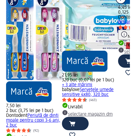
4,45 lei
0,125 l (3
Dontode
Briliant,
Notă
Livrab
selec
21,95 lei
320 buc (0,07 lei pe 1 buc)
+ 3 alte mărimi
babylove
Șervețele umede
sensitive 4x80, 320 buc
(463)
7,50 lei
Livrabil
2 buc (3,75 lei pe 1 buc)
selectare magazin dm
Dontodent
Periuță de dinți
moale pentru copii 3-6 ani,
2 buc
(92)