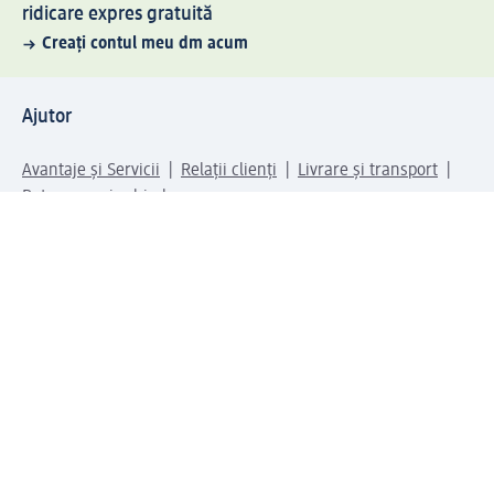
ridicare expres gratuită
Creați contul meu dm acum
Ajutor
Avantaje și Servicii
Relații clienți
Livrare și transport
Returnare și schimb
Compania dm
Compania
Responsabilitate
Carieră
Presă
Structura corporativă
Universul produselor dm
Lumea dm