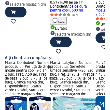
0,5 l (14,90 lei pe 1 l)
2 buc (3,
selectare magazin dm
Dontodent
Apă de gură
Dontode
pentru copii, 500 ml
moale pe
2 buc
(137)
Notă
Livrab
Livrabil
selec
selectare magazin dm
Alți clienți au cumpărat și
Marcă: Dontodent; Numele
Marcă: babylove; Numele
Marcă: 
produsului: Periuță de dinți
produsului: Șervețele
produsul
moale pentru copii 3-6 ani,
umede sensitive 4x80, 320
Briliant,
2 buc; Preț: 7,50 lei; Preț
buc; Preț: 21,95 lei; Preț de
4,45 lei;
de bază: 2 buc (3,75 lei pe 1
bază: 320 buc (0,07 lei pe 1
0,125 l (3
buc); Grafică Marcă dm;
buc); Grafică Marcă dm;
Grafică 
Disponibilitate: Status
Disponibilitate: Status
Disponibi
verde Livrabil, Status gri
verde Livrabil, Status gri
verde Liv
selectare magazin dm
selectare magazin dm
selectar