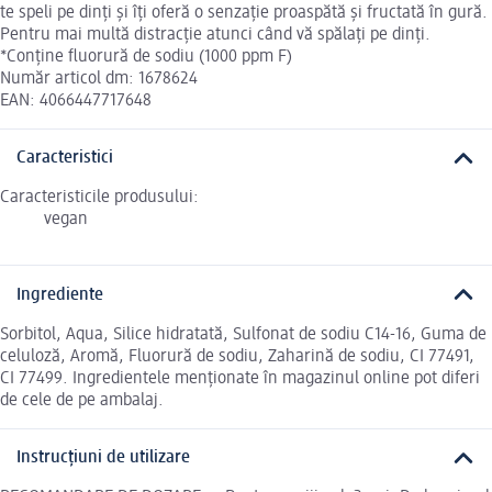
te speli pe dinți și îți oferă o senzație proaspătă și fructată în gură.
Pentru mai multă distracție atunci când vă spălați pe dinți.
*Conține fluorură de sodiu (1000 ppm F)
Număr articol dm: 1678624
EAN: 4066447717648
Caracteristici
Caracteristicile produsului:
vegan
Ingrediente
Sorbitol, Aqua, Silice hidratată, Sulfonat de sodiu C14-16, Guma de
celuloză, Aromă, Fluorură de sodiu, Zaharină de sodiu, CI 77491,
CI 77499. Ingredientele menționate în magazinul online pot diferi
de cele de pe ambalaj.
Instrucțiuni de utilizare