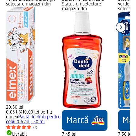
selectare magazin dm
Status gri selectare
verde Liv
magazin dm
selectar
20,50 lei
0,05 l (410,00 lei pe 1 l)
elmex
Pastă de dinți pentru
copii 0-6 ani, 50 ml
(7)
Livrabil
7,45 lei
7,50 lei