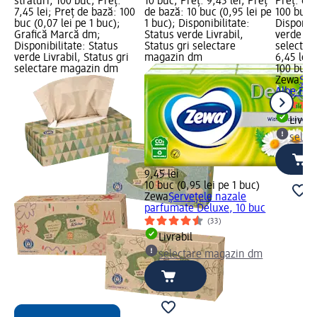
straturi, 100 buc; Preț:
10 buc; Preț: 9,45 lei; Preț
Preț: 6,4
7,45 lei; Preț de bază: 100
de bază: 10 buc (0,95 lei pe
100 buc (
buc (0,07 lei pe 1 buc);
1 buc); Disponibilitate:
Disponibi
Grafică Marcă dm;
Status verde Livrabil,
verde Liv
Disponibilitate: Status
Status gri selectare
selectar
verde Livrabil, Status gri
magazin dm
6,45 lei
selectare magazin dm
100 buc (
Zewa
Şer
Albe Plu
Livrab
selec
9,45 lei
10 buc (0,95 lei pe 1 buc)
Zewa
Şerveţele nazale
parfumate Deluxe, 10 buc
(33)
Livrabil
selectare magazin dm