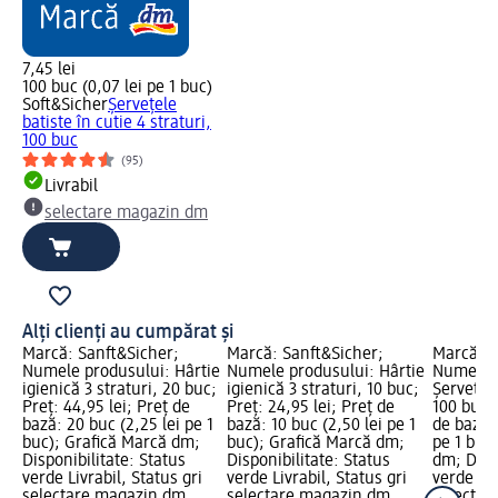
7,45 lei
100 buc (0,07 lei pe 1 buc)
Soft&Sicher
Șervețele
batiste în cutie 4 straturi,
100 buc
(95)
Livrabil
selectare magazin dm
Alți clienți au cumpărat și
Marcă: Sanft&Sicher;
Marcă: Sanft&Sicher;
Marcă: S
Numele produsului: Hârtie
Numele produsului: Hârtie
Numele p
igienică 3 straturi, 20 buc;
igienică 3 straturi, 10 buc;
Șervețele
Preț: 44,95 lei; Preț de
Preț: 24,95 lei; Preț de
100 buc; 
bază: 20 buc (2,25 lei pe 1
bază: 10 buc (2,50 lei pe 1
de bază: 
buc); Grafică Marcă dm;
buc); Grafică Marcă dm;
pe 1 buc
Disponibilitate: Status
Disponibilitate: Status
dm; Dispo
verde Livrabil, Status gri
verde Livrabil, Status gri
verde Liv
selectare magazin dm
selectare magazin dm
selectar