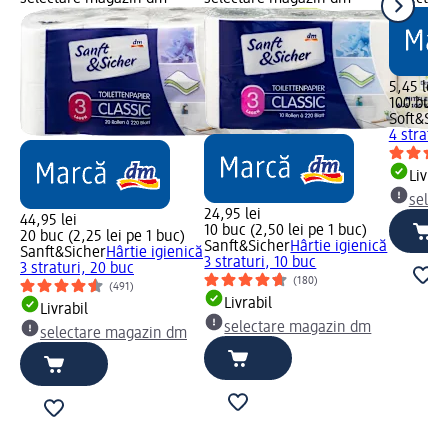
5,45 lei
100 buc (
Soft&Sic
4 stratur
Livrab
selec
24,95 lei
44,95 lei
10 buc (2,50 lei pe 1 buc)
20 buc (2,25 lei pe 1 buc)
Sanft&Sicher
Hârtie igienică
Sanft&Sicher
Hârtie igienică
3 straturi, 10 buc
3 straturi, 20 buc
(180)
(491)
Livrabil
Livrabil
selectare magazin dm
selectare magazin dm