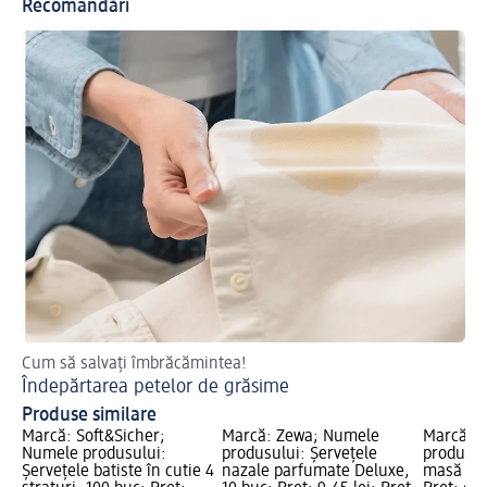
Recomandări
Cum să salvați îmbrăcămintea!
Îndepărtarea petelor de grăsime
Produse similare
Marcă: Soft&Sicher;
Marcă: Zewa; Numele
Marcă: 
Numele produsului:
produsului: Şerveţele
produsul
Șervețele batiste în cutie 4
nazale parfumate Deluxe,
masă Alb