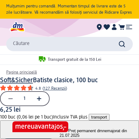
Mulțumim pentru comandă. Momentan timpul de livrare este de 5
zile lucrătoare. Vă recomandăm să folosiți serviciul de Ridicare Expres
Căutare
Transport gratuit de la 150 Lei
Pagina principală
Soft&Sicher
Batiste clasice, 100 buc
4.8
(
127 Recenzii
)
6,25 lei
100 buc (0,06 lei pe 1 buc)
Inclusiv TVA plus
transport
Preț permanent dm
nemajorat din
21.07.2025