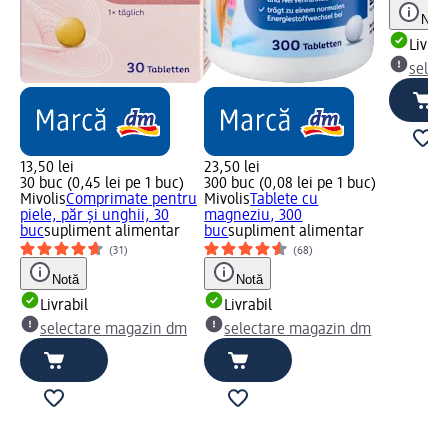
Notă
Livrab
selec
13,50 lei
23,50 lei
30 buc (0,45 lei pe 1 buc)
300 buc (0,08 lei pe 1 buc)
Mivolis
Comprimate pentru
Mivolis
Tablete cu
piele, păr și unghii, 30
magneziu, 300
buc
supliment alimentar
buc
supliment alimentar
(31)
(68)
Notă
Notă
Livrabil
Livrabil
selectare magazin dm
selectare magazin dm