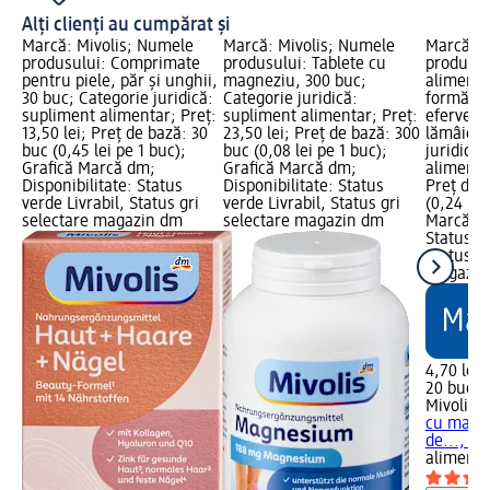
Alți clienți au cumpărat și
Marcă: Mivolis; Numele
Marcă: Mivolis; Numele
Marcă: M
produsului: Comprimate
produsului: Tablete cu
produsul
pentru piele, păr și unghii,
magneziu, 300 buc;
alimenta
30 buc; Categorie juridică:
Categorie juridică:
formă de
supliment alimentar; Preț:
supliment alimentar; Preț:
efervesc
13,50 lei; Preț de bază: 30
23,50 lei; Preț de bază: 300
lămâie, 
buc (0,45 lei pe 1 buc);
buc (0,08 lei pe 1 buc);
juridică
Grafică Marcă dm;
Grafică Marcă dm;
alimentar
Disponibilitate: Status
Disponibilitate: Status
Preț de 
verde Livrabil, Status gri
verde Livrabil, Status gri
(0,24 lei
selectare magazin dm
selectare magazin dm
Marcă dm
Status ve
Status gr
magazin
4,70 lei
20 buc (0
Mivolis
S
cu magn
de..., 20
alimenta