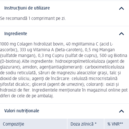
Instrucțiuni de utilizare
Se recomandă 1 comprimant pe zi.
Ingrediente
1000 mg Colagen hidrolizat bovin, 40 mgVitamina C (acid L-
ascorbic), 333 ug Vitamina A (beta-caroten), 0,5 mg Mangan
(sulfatde mangan), 0,3 mg Cupru (sulfat de cupru), 500 ug Biotina
(D-biotina).Alte ingrediente: hidroxipropilmetilceluloza (agent de
glazurare); amidon; agențiantiaglomeranți: carboximetilceluloza
de sodiu reticulată, săruri de magneziu aleacizilor grași, talc și
dioxid de siliciu; agenți de încărcare: celuloză microcristalină
șifosfat dicalcic; glicerol (agent de umezire); coloranți: oxizi și
hidroxizi de fier. Ingredientele menționate în magazinul online pot
diferi de cele de pe ambalaj.
Valori nutriționale
Compoziție
Doza zilnică *
% VNR**