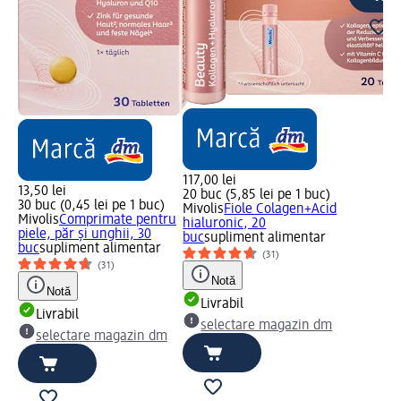
117,00 lei
13,50 lei
20 buc (5,85 lei pe 1 buc)
30 buc (0,45 lei pe 1 buc)
Mivolis
Fiole Colagen+Acid
Mivolis
Comprimate pentru
hialuronic, 20
piele, păr și unghii, 30
buc
supliment alimentar
buc
supliment alimentar
(31)
(31)
Notă
Notă
Livrabil
Livrabil
selectare magazin dm
selectare magazin dm