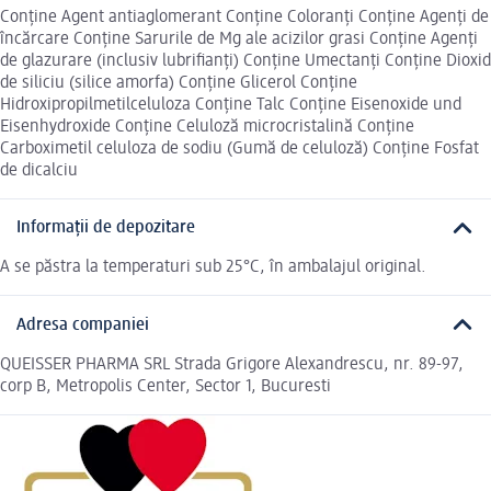
Conține Agent antiaglomerant Conține Coloranți Conține Agenți de
încărcare Conține Sarurile de Mg ale acizilor grasi Conține Agenți
de glazurare (inclusiv lubrifianți) Conține Umectanți Conține Dioxid
de siliciu (silice amorfa) Conține Glicerol Conține
Hidroxipropilmetilceluloza Conține Talc Conține Eisenoxide und
Eisenhydroxide Conține Celuloză microcristalină Conține
Carboximetil celuloza de sodiu (Gumă de celuloză) Conține Fosfat
de dicalciu
Informații de depozitare
A se păstra la temperaturi sub 25°C, în ambalajul original.
Adresa companiei
QUEISSER PHARMA SRL Strada Grigore Alexandrescu, nr. 89-97,
corp B, Metropolis Center, Sector 1, Bucuresti