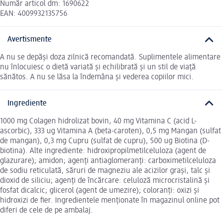
Număr articol dm: 1690622
EAN: 4009932135756
Avertismente
A nu se depăși doza zilnică recomandată. Suplimentele alimentare
nu înlocuiesc o dietă variată și echilibrată și un stil de viață
sănătos. A nu se lăsa la îndemâna și vederea copiilor mici.
Ingrediente
1000 mg Colagen hidrolizat bovin, 40 mg Vitamina C (acid L-
ascorbic), 333 ug Vitamina A (beta-caroten), 0,5 mg Mangan (sulfat
de mangan), 0,3 mg Cupru (sulfat de cupru), 500 ug Biotina (D-
biotina). Alte ingrediente: hidroxipropilmetilceluloza (agent de
glazurare); amidon; agenți antiaglomeranți: carboximetilceluloza
de sodiu reticulată, săruri de magneziu ale acizilor grași, talc și
dioxid de siliciu; agenți de încărcare: celuloză microcristalină și
fosfat dicalcic; glicerol (agent de umezire); coloranți: oxizi și
hidroxizi de fier. Ingredientele menționate în magazinul online pot
diferi de cele de pe ambalaj.