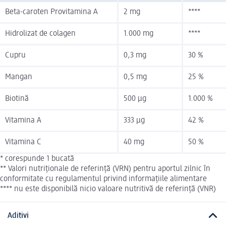
Beta-caroten Provitamina A
2 mg
****
Hidrolizat de colagen
1.000 mg
****
Cupru
0,3 mg
30 %
Mangan
0,5 mg
25 %
Biotină
500 µg
1.000 %
Vitamina A
333 µg
42 %
Vitamina C
40 mg
50 %
* corespunde 1 bucată
** Valori nutriționale de referință (VRN) pentru aportul zilnic în
conformitate cu regulamentul privind informațiile alimentare
**** nu este disponibilă nicio valoare nutritivă de referință (VNR)
Aditivi