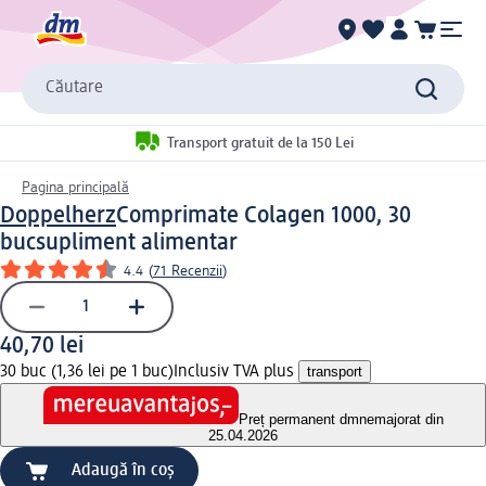
Căutare
Transport gratuit de la 150 Lei
Pagina principală
Doppelherz
Comprimate Colagen 1000, 30
buc
supliment alimentar
4.4
(
71 Recenzii
)
40,70 lei
30 buc (1,36 lei pe 1 buc)
Inclusiv TVA plus
transport
Preț permanent dm
nemajorat din
25.04.2026
Adaugă în coș