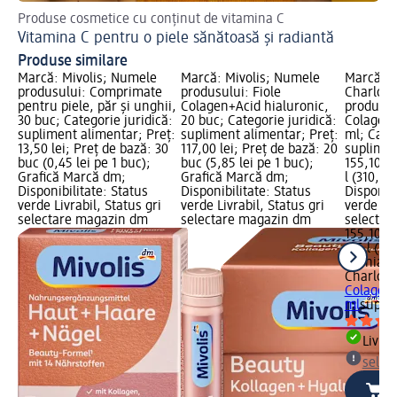
Produse cosmetice cu conținut de vitamina C
Vitamina C pentru o piele sănătoasă și radiantă
Produse similare
Marcă: Mivolis; Numele
Marcă: Mivolis; Numele
Marcă: A
produsului: Comprimate
produsului: Fiole
Charlott
pentru piele, păr și unghii,
Colagen+Acid hialuronic,
produsu
30 buc; Categorie juridică:
20 buc; Categorie juridică:
Colagen 
supliment alimentar; Preț:
supliment alimentar; Preț:
ml; Categ
13,50 lei; Preț de bază: 30
117,00 lei; Preț de bază: 20
suplimen
buc (0,45 lei pe 1 buc);
buc (5,85 lei pe 1 buc);
155,10 le
Grafică Marcă dm;
Grafică Marcă dm;
l (310,20 
Disponibilitate: Status
Disponibilitate: Status
Disponibi
verde Livrabil, Status gri
verde Livrabil, Status gri
verde Liv
selectare magazin dm
selectare magazin dm
selectar
155,10 le
0,5 l (310
Aronia
Charlott
Colagen 
ml
supli
Livrab
selec