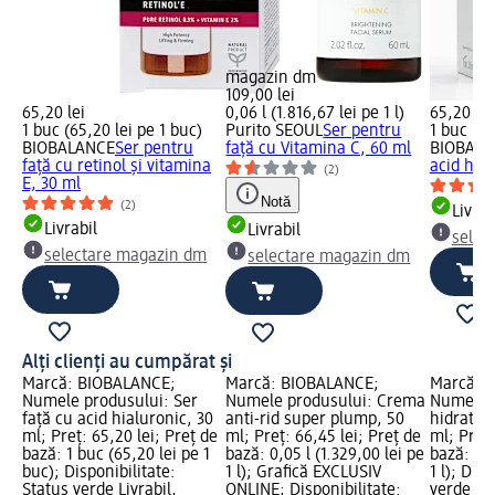
magazin dm
109,00 lei
65,20 lei
0,06 l (1.816,67 lei pe 1 l)
65,20 lei
1 buc (65,20 lei pe 1 buc)
Purito SEOUL
Ser pentru
1 buc (65
BIOBALANCE
Ser pentru
față cu Vitamina C, 60 ml
BIOBALA
față cu retinol și vitamina
acid hial
(2)
E, 30 ml
Notă
(2)
Livrab
Livrabil
Livrabil
selec
selectare magazin dm
selectare magazin dm
Alți clienți au cumpărat și
Marcă: BIOBALANCE;
Marcă: BIOBALANCE;
Marcă: 
Numele produsului: Ser
Numele produsului: Crema
Numele 
față cu acid hialuronic, 30
anti-rid super plump, 50
hidratan
ml; Preț: 65,20 lei; Preț de
ml; Preț: 66,45 lei; Preț de
ml; Preț:
bază: 1 buc (65,20 lei pe 1
bază: 0,05 l (1.329,00 lei pe
bază: 0,0
buc); Disponibilitate:
1 l); Grafică EXCLUSIV
1 l); Dis
Status verde Livrabil,
ONLINE; Disponibilitate:
verde Liv