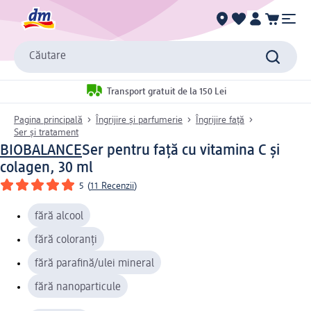
Căutare
Transport gratuit de la 150 Lei
Pagina principală
Îngrijire și parfumerie
Îngrijire față
Ser și tratament
BIOBALANCE
Ser pentru față cu vitamina C și
colagen, 30 ml
5
(
11 Recenzii
)
fără alcool
fără coloranți
fără parafină/ulei mineral
fără nanoparticule