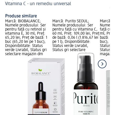
Vitamina C - un remediu universal
Ac
îm
Produse similare
Marcă: BIOBALANCE;
Marcă: Purito SEOUL;
Marcă: 
Numele produsului: Ser
Numele produsului: Ser
Numele p
pentru față cu retinol și
pentru față cu Vitamina C,
față cu a
vitamina E, 30 ml; Preț:
60 ml; Preț: 109,00 lei; Preț
ml; Preț:
65,20 lei; Preț de bază: 1
de bază: 0,06 l (1.816,67 lei
bază: 1 b
buc (65,20 lei pe 1 buc);
pe 1 l); Disponibilitate:
buc); Dis
Disponibilitate: Status
Status verde Livrabil,
Status ve
verde Livrabil, Status gri
Status gri selectare
Status gr
selectare magazin dm
magazin