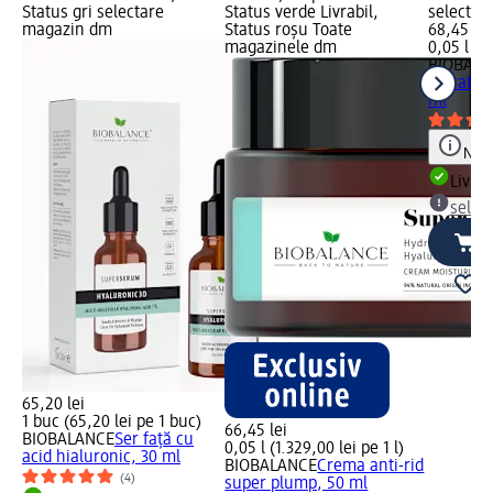
Status gri selectare
Status verde Livrabil,
selectar
magazin dm
Status roșu Toate
68,45 lei
magazinele dm
0,05 l (1.
BIOBALA
hidratan
ml
Notă
Livrab
selec
65,20 lei
1 buc (65,20 lei pe 1 buc)
66,45 lei
BIOBALANCE
Ser față cu
0,05 l (1.329,00 lei pe 1 l)
acid hialuronic, 30 ml
BIOBALANCE
Crema anti-rid
(4)
super plump, 50 ml