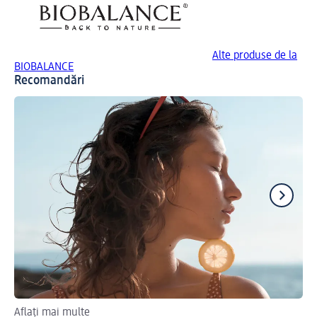
Alte produse de la
BIOBALANCE
Recomandări
Aflați mai multe
O 