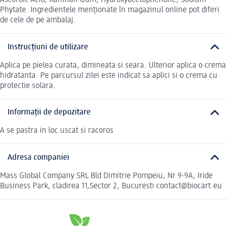
Ascorbic Acid, Xanthan Gum, Hydroxyacetophenone, Sodium
Phytate. Ingredientele menționate în magazinul online pot diferi
de cele de pe ambalaj.
Instrucțiuni de utilizare
Aplica pe pielea curata, dimineata si seara. Ulterior aplica o crema
hidratanta. Pe parcursul zilei este indicat sa aplici si o crema cu
protectie solara.
Informații de depozitare
A se pastra in loc uscat si racoros
Adresa companiei
Mass Global Company SRL Bld Dimitrie Pompeiu, Nr 9-9A, Iride
Business Park, cladirea 11,Sector 2, Bucuresti contact@biocart.eu