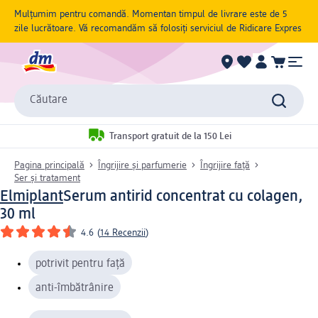
Mulțumim pentru comandă. Momentan timpul de livrare este de 5
zile lucrătoare. Vă recomandăm să folosiți serviciul de Ridicare Expres
Căutare
Transport gratuit de la 150 Lei
Pagina principală
Îngrijire și parfumerie
Îngrijire față
Ser și tratament
Elmiplant
Serum antirid concentrat cu colagen,
30 ml
4.6
(
14 Recenzii
)
potrivit pentru față
anti-îmbătrânire