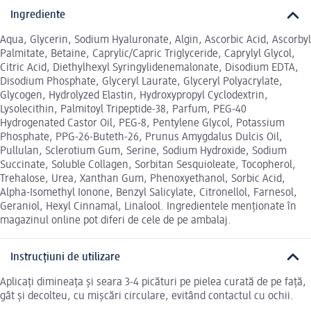
Ingrediente
Aqua, Glycerin, Sodium Hyaluronate, Algin, Ascorbic Acid, Ascorbyl
Palmitate, Betaine, Caprylic/Capric Triglyceride, Caprylyl Glycol,
Citric Acid, Diethylhexyl Syringylidenemalonate, Disodium EDTA,
Disodium Phosphate, Glyceryl Laurate, Glyceryl Polyacrylate,
Glycogen, Hydrolyzed Elastin, Hydroxypropyl Cyclodextrin,
Lysolecithin, Palmitoyl Tripeptide-38, Parfum, PEG-40
Hydrogenated Castor Oil, PEG-8, Pentylene Glycol, Potassium
Phosphate, PPG-26-Buteth-26, Prunus Amygdalus Dulcis Oil,
Pullulan, Sclerotium Gum, Serine, Sodium Hydroxide, Sodium
Succinate, Soluble Collagen, Sorbitan Sesquioleate, Tocopherol,
Trehalose, Urea, Xanthan Gum, Phenoxyethanol, Sorbic Acid,
Alpha-Isomethyl Ionone, Benzyl Salicylate, Citronellol, Farnesol,
Geraniol, Hexyl Cinnamal, Linalool. Ingredientele menționate în
magazinul online pot diferi de cele de pe ambalaj.
Instrucțiuni de utilizare
Aplicați dimineața și seara 3-4 picături pe pielea curată de pe față,
gât și decolteu, cu mișcări circulare, evitând contactul cu ochii.