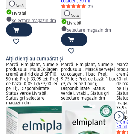
colagen, 30 ml
Notă
(11)
Livrabil
Notă
selectare magazin dm
Livrabil
selectare magazin dm
Alți clienți au cumpărat și
Marcă: Elmiplant; Numele
Marcă: Elmiplant; Numele
Marcă: E
produsului: MultiCollagen
produsului: Mască servețel
produsul
cremă antirid de zi SPF10,
cu colagen, 1 buc; Preț:
cremă an
50 ml; Preț: 33,95 lei; Preț
9,75 lei; Preț de bază: 1 buc
50 ml; Pr
de bază: 0,05 l (679,00 lei
(9,75 lei pe 1 buc);
de bază: 
pe 1 l); Disponibilitate:
Disponibilitate: Status
pe 1 l); 
Status verde Livrabil,
verde Livrabil, Status gri
Status ve
Status gri selectare
selectare magazin dm
Status gr
magazin dm
magazin
33,95 lei
0,05 l (67
Elmiplan
cremă an
50 ml