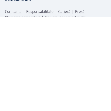
Compania
Responsabilitate
Carieră
Presă
Structura corporativă
Universul produselor dm
Lumea dm
Metode de plată
Conectați-vă cu dm