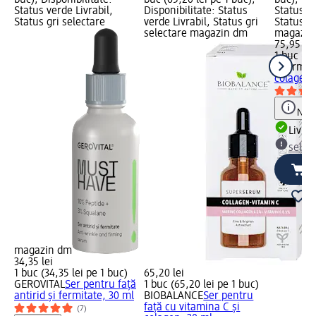
Status verde Livrabil,
Disponibilitate: Status
Status ve
Status gri selectare
verde Livrabil, Status gri
Status gr
selectare magazin dm
magazin
75,95 lei
1 buc (75
Fiterma
colagen 
Notă
Livrab
selec
magazin dm
34,35 lei
1 buc (34,35 lei pe 1 buc)
65,20 lei
GEROVITAL
Ser pentru față
1 buc (65,20 lei pe 1 buc)
antirid și fermitate, 30 ml
BIOBALANCE
Ser pentru
față cu vitamina C și
(7)