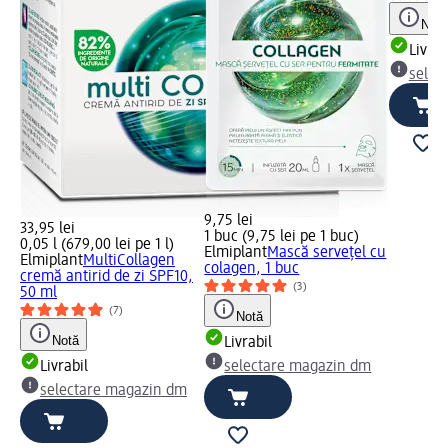
Notă
Livrab
selec
9,75 lei
33,95 lei
1 buc (9,75 lei pe 1 buc)
0,05 l (679,00 lei pe 1 l)
Elmiplant
Mască servețel cu
Elmiplant
MultiCollagen
colagen, 1 buc
cremă antirid de zi SPF10,
(3)
50 ml
(7)
Notă
Notă
Livrabil
Livrabil
selectare magazin dm
selectare magazin dm