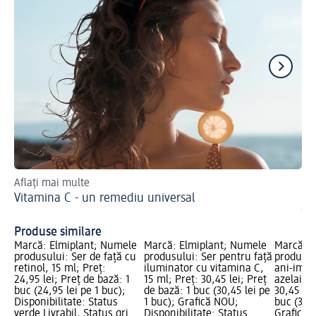
Aflați mai multe
O 
Vitamina C - un remediu universal
Ac
îm
Produse similare
Marcă: Elmiplant; Numele
Marcă: Elmiplant; Numele
Marcă: E
produsului: Ser de față cu
produsului: Ser pentru față
produsul
retinol, 15 ml; Preț:
iluminator cu vitamina C,
ani-impe
24,95 lei; Preț de bază: 1
15 ml; Preț: 30,45 lei; Preț
azelaic, 
buc (24,95 lei pe 1 buc);
de bază: 1 buc (30,45 lei pe
30,45 lei
Disponibilitate: Status
1 buc); Grafică NOU;
buc (30,4
verde Livrabil, Status gri
Disponibilitate: Status
Grafică 