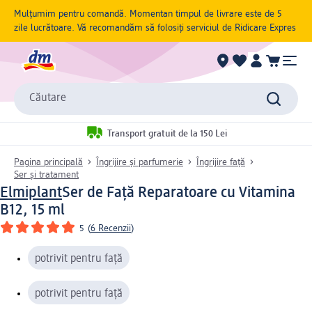
Mulțumim pentru comandă. Momentan timpul de livrare este de 5
zile lucrătoare. Vă recomandăm să folosiți serviciul de Ridicare Expres
Căutare
Transport gratuit de la 150 Lei
Pagina principală
Îngrijire și parfumerie
Îngrijire față
Ser și tratament
Elmiplant
Ser de Față Reparatoare cu Vitamina
B12, 15 ml
5
(
6 Recenzii
)
potrivit pentru față
potrivit pentru față