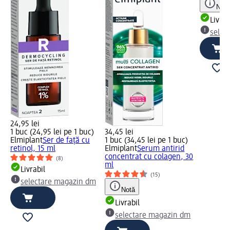
Notă
Livrab
selec
24,95 lei
1 buc (24,95 lei pe 1 buc)
34,45 lei
Elmiplant
Ser de față cu
1 buc (34,45 lei pe 1 buc)
retinol, 15 ml
Elmiplant
Serum antirid
concentrat cu colagen, 30
(8)
ml
Livrabil
(15)
selectare magazin dm
Notă
Livrabil
selectare magazin dm