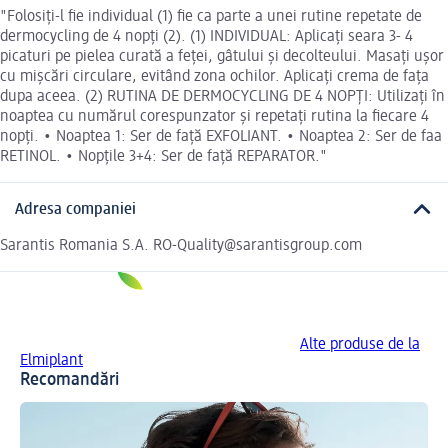
"Folosiți-l fie individual (1) fie ca parte a unei rutine repetate de
dermocycling de 4 nopți (2). (1) INDIVIDUAL: Aplicați seara 3- 4
picaturi pe pielea curată a feței, gâtului și decolteului. Masați ușor
cu mișcări circulare, evitând zona ochilor. Aplicați crema de fața
dupa aceea. (2) RUTINA DE DERMOCYCLING DE 4 NOPȚI: Utilizați în
noaptea cu numărul corespunzator și repetați rutina la fiecare 4
nopți. • Noaptea 1: Ser de față EXFOLIANT. • Noaptea 2: Ser de faa
RETINOL. • Nopțile 3+4: Ser de față REPARATOR."
Adresa companiei
Sarantis Romania S.A. RO-Quality@sarantisgroup.com
Alte produse de la
Elmiplant
Recomandări