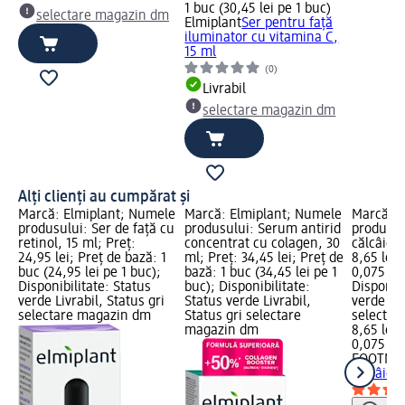
1 buc (30,45 lei pe 1 buc)
selectare magazin dm
Elmiplant
Ser pentru față
iluminator cu vitamina C,
15 ml
(0)
Livrabil
selectare magazin dm
Alți clienți au cumpărat și
Marcă: Elmiplant; Numele
Marcă: Elmiplant; Numele
Marcă: 
produsului: Ser de față cu
produsului: Serum antirid
produsul
retinol, 15 ml; Preț:
concentrat cu colagen, 30
călcâie, 
24,95 lei; Preț de bază: 1
ml; Preț: 34,45 lei; Preț de
8,65 lei;
buc (24,95 lei pe 1 buc);
bază: 1 buc (34,45 lei pe 1
0,075 l (1
Disponibilitate: Status
buc); Disponibilitate:
Disponibi
verde Livrabil, Status gri
Status verde Livrabil,
verde Liv
selectare magazin dm
Status gri selectare
selectar
magazin dm
8,65 lei
0,075 l (1
FOOTNE
călcâie, 