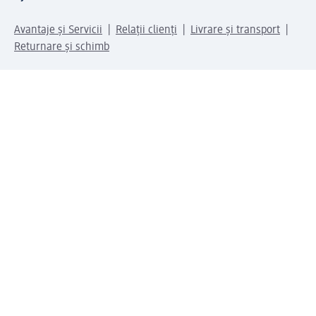
Avantaje și Servicii
Relații clienți
Livrare și transport
Returnare și schimb
Compania dm
Compania
Responsabilitate
Carieră
Presă
Structura corporativă
Universul produselor dm
Lumea dm
Metode de plată