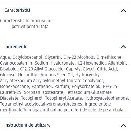
Caracteristici
Caracteristicile produsului:
potrivit pentru față
Ingrediente
Aqua, Octyldodecanol, Glycerin, C14-22 Alcohols, Dimethicone,
Cyanocobalamin, Sodium Hyaluronate, 1,2-Hexanediol, Allantoin,
Bisabolol, C12-20 Alkyl Glucoside, Caprylyl Glycol, Citric Acid,
Glucose, Helianthus Annuus Seed Oil, Hydroxyethyl
Acrylate/Sodium Acryloyldimethyl Taurate Copolymer,
Isohexadecane, Panthenol, Parfum, Polysorbate 60, PPG-25-
Laureth-25, Sorbitan Isostearate, Tetrasodium Glutamate
Diacetate, Tocopherol, Tocopheryl Acetate, Hydroxyacetophenone,
Tetramethyl acetyloctahydronaphthalenes. Ingredientele
menționate în magazinul online pot diferi de cele de pe ambalaj.
Instrucțiuni de utilizare