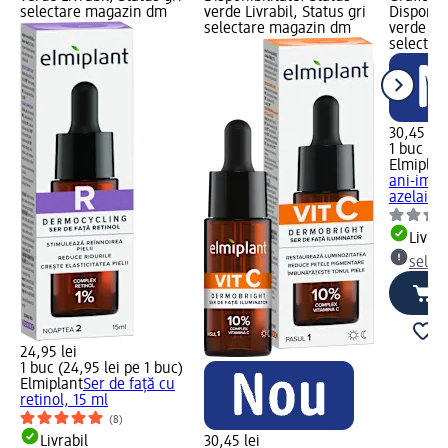
selectare magazin dm
verde Livrabil, Status gri
Disponibi
selectare magazin dm
verde Liv
selectar
30,45 lei
1 buc (30
Elmiplan
ani-impe
azelaic, 
Livrab
selec
24,95 lei
1 buc (24,95 lei pe 1 buc)
Elmiplant
Ser de față cu
retinol, 15 ml
(8)
Livrabil
30,45 lei