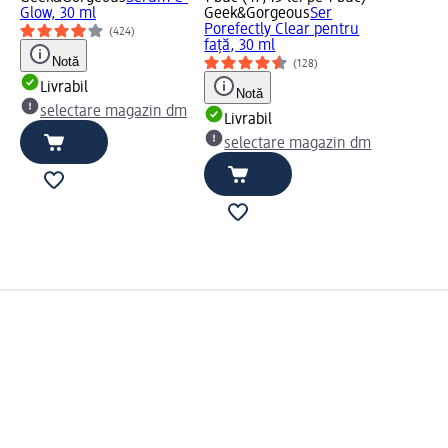
Glow, 30 ml
Geek&Gorgeous
Ser
Porefectly Clear pentru
(424)
față, 30 ml
Notă
(128)
Livrabil
Notă
selectare magazin dm
Livrabil
selectare magazin dm