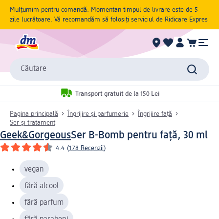
Mulțumim pentru comandă. Momentan timpul de livrare este de 5
zile lucrătoare. Vă recomandăm să folosiți serviciul de Ridicare Expres
Căutare
Transport gratuit de la 150 Lei
Pagina principală
Îngrijire și parfumerie
Îngrijire față
Ser și tratament
Geek&Gorgeous
Ser B-Bomb pentru față, 30 ml
4.4
(
178 Recenzii
)
vegan
fără alcool
fără parfum