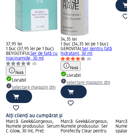
34,35 lei
37,95 lei
1 buc (34,35 lei pe 1 buc)
1 buc (37,95 lei pe 1 buc)
GEROVITAL
Ser pentru față
BEYOUTIFUL
Ser de față cu
hidratant, 30 ml
niacinamide, 30 ml
(8)
(0)
Notă
Notă
Livrabil
Livrabil
selectare magazin dm
selectare magazin dm
Alți clienți au cumpărat și
Marcă: Geek&Gorgeous;
Marcă: Geek&Gorgeous;
Marcă: 
Numele produsului: Serum
Numele produsului: Ser
Numele p
C-Glow, 30 ml; Preț:
Porefectly Clear pentru
spalare J