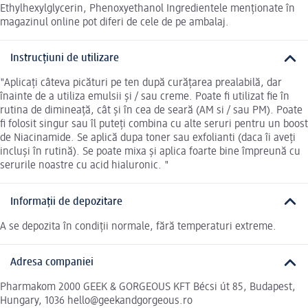
Ethylhexylglycerin, Phenoxyethanol Ingredientele menționate în
magazinul online pot diferi de cele de pe ambalaj.
Instrucțiuni de utilizare
"Aplicați câteva picături pe ten după curățarea prealabilă, dar
înainte de a utiliza emulsii și / sau creme. Poate fi utilizat fie în
rutina de dimineață, cât și în cea de seară (AM si / sau PM). Poate
fi folosit singur sau îl puteți combina cu alte seruri pentru un boost
de Niacinamide. Se aplică dupa toner sau exfolianti (daca îi aveți
incluși în rutină). Se poate mixa și aplica foarte bine împreună cu
serurile noastre cu acid hialuronic. "
Informații de depozitare
A se depozita în condiții normale, fără temperaturi extreme.
Adresa companiei
Pharmakom 2000 GEEK & GORGEOUS KFT Bécsi út 85, Budapest,
Hungary, 1036 hello@geekandgorgeous.ro