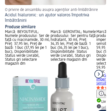
O privire de ansamblu asupra agenților anti-îmbătrânire
Ac
Acidul hialuronic: un ajutor valoros împotriva
Sh
Ma
îmbătrânirii
Produse similare
Marcă: BEYOUTIFUL;
Marcă: GEROVITAL; Numele
Marcă: 
Numele produsului: Ser de
produsului: Ser pentru față
produsul
față cu niacinamide, 30 ml;
hidratant, 30 ml; Preț:
imperfec
Preț: 37,95 lei; Preț de
34,35 lei; Preț de bază: 1
sensibil,
bază: 1 buc (37,95 lei pe 1
buc (34,35 lei pe 1 buc);
59,95 lei
buc); Disponibilitate:
Disponibilitate: Status
buc (59,9
Status verde Livrabil,
verde Livrabil, Status gri
Disponibi
Status gri selectare
selectare magazin dm
verde Liv
magazin dm
selectar
59,95 lei
1 buc (59
Mixa
Ser
imperfec
sensibil,
Notă
Livrab
selec