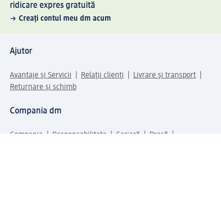
ridicare expres gratuită
Creați contul meu dm acum
Ajutor
Avantaje și Servicii
Relații clienți
Livrare și transport
Returnare și schimb
Compania dm
Compania
Responsabilitate
Carieră
Presă
Structura corporativă
Universul produselor dm
Lumea dm