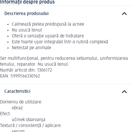
Informații despre produs
Descrierea produsului
Calmează pielea predispusă la acnee
Nu usucă tenul
Oferă o senzație ușoară de hidratare
Este foarte ușor integrabil într-o rutină complexă
Netestat pe animale
Ser multifuncțional, pentru reducerea sebumului, uniformizarea
tenului, reparator. Nu usucă tenul.
Număr articol dm: 1306172
EAN: 5999566330162
Caracteristici
Domeniu de utilizare:
obraz
Efect:
učinek obarvanja
Textură / consistență / aplicare:
serum