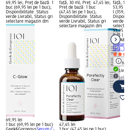
69,95 lei; Preț de bază: 1
față, 30 ml; Preț: 47,45 lei;
față, 150
buc (69,95 lei pe 1 buc);
Preț de bază: 1 buc
53,95 lei
Disponibilitate: Status
(47,45 lei pe 1 buc);
l (359,67 
verde Livrabil, Status gri
Disponibilitate: Status
Disponibi
selectare magazin dm
verde Livrabil, Status gri
verde Liv
selectare magazin dm
selectar
53,95 lei
0,15 l (35
Geek&Go
spalare J
față, 150
Notă
Livrab
selec
69,95 lei
1 buc (69,95 lei pe 1 buc)
47,45 lei
Geek&Gorgeous
Serum C-
1 buc (47,45 lei pe 1 buc)