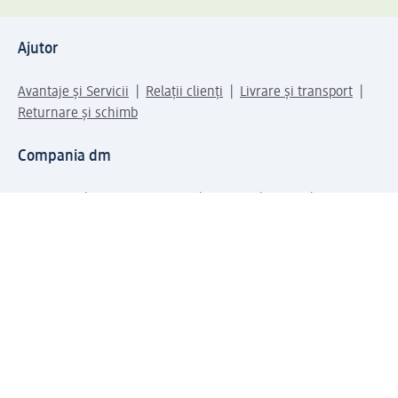
Ajutor
Avantaje și Servicii
Relații clienți
Livrare și transport
Returnare și schimb
Compania dm
Compania
Responsabilitate
Carieră
Presă
Structura corporativă
Universul produselor dm
Lumea dm