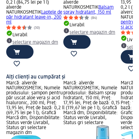
0,2 l (84,75 lei pe 1 l)
alverde
13,95 lei
alverde
NATURKOSMETIK
Balsam
0,2 l (69,
NATURKOSMETIK
Laptele de
spray hidratant, 150 ml
alverde
păr hidratant leave-in, 200
NATURK
(84)
ml
pentru p
Livrabil
și acid..
(30)
selectare magazin dm
Livrabil
Livrab
selectare magazin dm
selec
Alți clienți au cumpărat și
Marcă: alverde
Marcă: alverde
Marcă: a
NATURKOSMETIK; Numele
NATURKOSMETIK; Numele
NATURKO
produsului: șampon pentru
produsului: Balsam spray
produsul
păr uscat aloe vera și acid
hidratant, 150 ml; Preț:
hidratan
hialuronic, 200 ml; Preț:
17,95 lei; Preț de bază: 0,15
Preț: 16,
13,95 lei; Preț de bază: 0,2 l
l (119,67 lei pe 1 l); Grafică
bază: 0,2 
(69,75 lei pe 1 l); Grafică
Marcă dm; Disponibilitate:
Grafică 
Marcă dm; Disponibilitate:
Status verde Livrabil,
Disponibi
Status verde Livrabil,
Status gri selectare
verde Liv
Status gri selectare
selectar
magazin dm