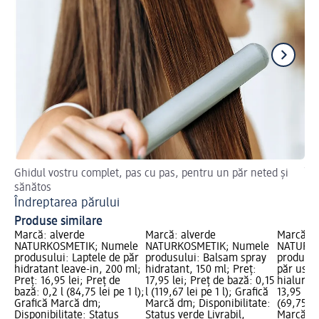
Ghidul vostru complet, pas cu pas, pentru un păr neted și
Îng
sănătos
Tr
Îndreptarea părului
Produse similare
Marcă: alverde
Marcă: alverde
Marcă: a
NATURKOSMETIK; Numele
NATURKOSMETIK; Numele
NATURKO
produsului: Laptele de păr
produsului: Balsam spray
produsul
hidratant leave-in, 200 ml;
hidratant, 150 ml; Preț:
păr uscat
Preț: 16,95 lei; Preț de
17,95 lei; Preț de bază: 0,15
hialuroni
bază: 0,2 l (84,75 lei pe 1 l);
l (119,67 lei pe 1 l); Grafică
13,95 lei
Grafică Marcă dm;
Marcă dm; Disponibilitate:
(69,75 le
Disponibilitate: Status
Status verde Livrabil,
Marcă dm