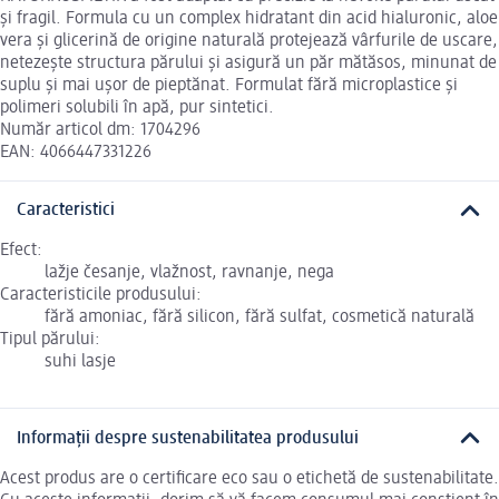
și fragil. Formula cu un complex hidratant din acid hialuronic, aloe
vera și glicerină de origine naturală protejează vârfurile de uscare,
netezește structura părului și asigură un păr mătăsos, minunat de
suplu și mai ușor de pieptănat. Formulat fără microplastice și
polimeri solubili în apă, pur sintetici.
Număr articol dm: 1704296
EAN: 4066447331226
Caracteristici
Efect:
lažje česanje, vlažnost, ravnanje, nega
Caracteristicile produsului:
fără amoniac, fără silicon, fără sulfat, cosmetică naturală
Tipul părului:
suhi lasje
Informații despre sustenabilitatea produsului
Acest produs are o certificare eco sau o etichetă de sustenabilitate.