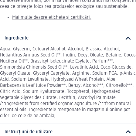
Cu aceste informații, dorim să vă facem consumul mai conștient în
ceea ce privește folosirea produselor ecologice sau sustenabile.
Mai multe despre etichete și certificări.
Ingrediente
Aqua, Glycerin, Cetearyl Alcohol, Alcohol, Brassica Alcohol,
Helianthus Annuus Seed Oil**, Inulin, Decyl Oleate, Betaine, Cocos
Nucifera Oil**, Brassicyl Isoleucinate Esylate, Parfum***,
Simmondsia Chinensis Seed Oil**, Levulinic Acid, Coco-Glucoside,
Glyceryl Oleate, Glyceryl Caprylate, Arginine, Sodium PCA, p-Anisic
Acid, Sodium Levulinate, Hydrolyzed Wheat Protein, Aloe
Barbadensis Leaf Juice Powder**, Benzyl Alcohol***, Citronellol***,
Citric Acid, Sodium Hyaluronate, Tocopherol, Hydrogenated
Vegetable Glycerides Citrate, Lecithin, Ascorbyl Palmitate.
/**ingredients from certified organic agriculture /***from natural
essential oils. Ingredientele menționate în magazinul online pot
diferi de cele de pe ambalaj.
Instrucțiuni de utilizare