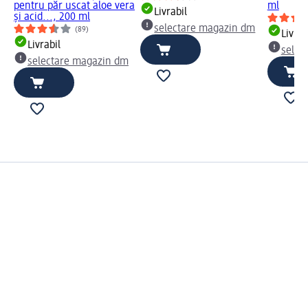
pentru păr uscat aloe vera
ml
Livrabil
și acid..., 200 ml
selectare magazin dm
(89)
Livrab
Livrabil
selec
selectare magazin dm