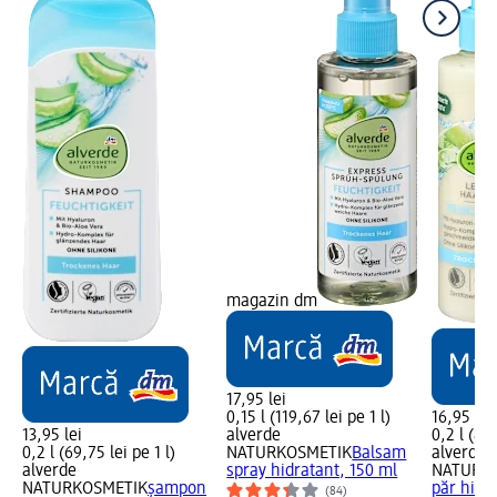
magazin dm
17,95 lei
0,15 l (119,67 lei pe 1 l)
16,95 lei
13,95 lei
alverde
0,2 l (84,
0,2 l (69,75 lei pe 1 l)
NATURKOSMETIK
Balsam
alverde
alverde
spray hidratant, 150 ml
NATURK
NATURKOSMETIK
șampon
păr hidr
(84)