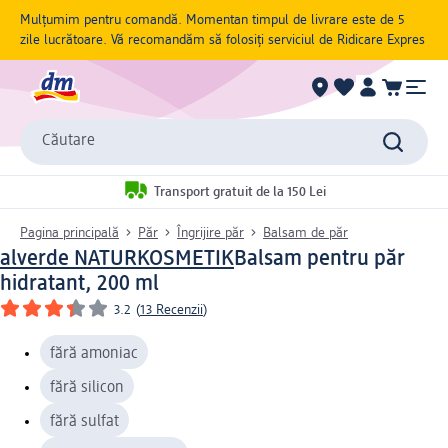
Mulțumim pentru comandă. Momentan timpul de livrare este de 5
zile lucrătoare. Vă recomandăm să folosiți serviciul de Ridicare Expres
Căutare
Transport gratuit de la 150 Lei
Pagina principală
Păr
Îngrijire păr
Balsam de păr
alverde NATURKOSMETIK
Balsam pentru păr
hidratant, 200 ml
3.2
(
13 Recenzii
)
fără amoniac
fără silicon
fără sulfat