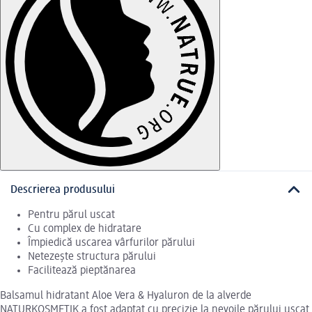
Descrierea produsului
Pentru părul uscat
Cu complex de hidratare
Împiedică uscarea vârfurilor părului
Netezește structura părului
Facilitează pieptănarea
Balsamul hidratant Aloe Vera & Hyaluron de la alverde
NATURKOSMETIK a fost adaptat cu precizie la nevoile părului uscat