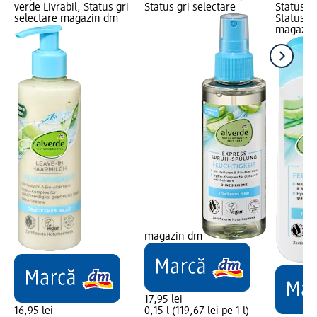
verde Livrabil, Status gri
Status gri selectare
Status ve
selectare magazin dm
Status gr
magazin
magazin dm
17,95 lei
16,95 lei
0,15 l (119,67 lei pe 1 l)