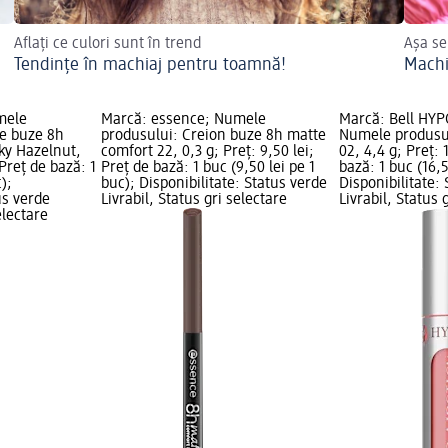
Aflați ce culori sunt în trend
Așa se
Tendințe în machiaj pentru toamnă!
Machi
mele
Marcă: essence; Numele
Marcă: Bell HYP
de buze 8h
produsului: Creion buze 8h matte
Numele produsul
ky Hazelnut,
comfort 22, 0,3 g; Preț: 9,50 lei;
02, 4,4 g; Preț: 
 Preț de bază: 1
Preț de bază: 1 buc (9,50 lei pe 1
bază: 1 buc (16,5
);
buc); Disponibilitate: Status verde
Disponibilitate:
us verde
Livrabil, Status gri selectare
Livrabil, Status 
electare