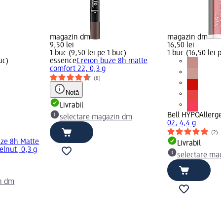
magazin dm
magazin dm
9,50 lei
16,50 lei
1 buc (9,50 lei pe 1 buc)
1 buc (16,50 lei 
uc)
essence
Creion buze 8h matte
comfort 22, 0,3 g
(8)
Notă
Livrabil
Bell HYPOAllerg
selectare magazin dm
02, 4,4 g
(2)
uze 8h Matte
Livrabil
elnut, 0,3 g
selectare ma
n dm