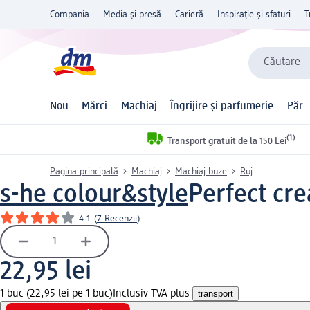
Compania
Media și presă
Carieră
Inspirație și sfaturi
T
Căutare
Nou
Mărci
Machiaj
Îngrijire și parfumerie
Păr
(1)
Transport gratuit de la 150 Lei
Pagina principală
Machiaj
Machiaj buze
Ruj
s-he colour&style
Perfect cre
4.1
(
7 Recenzii
)
22,95 lei
1 buc (22,95 lei pe 1 buc)
Inclusiv TVA plus
transport