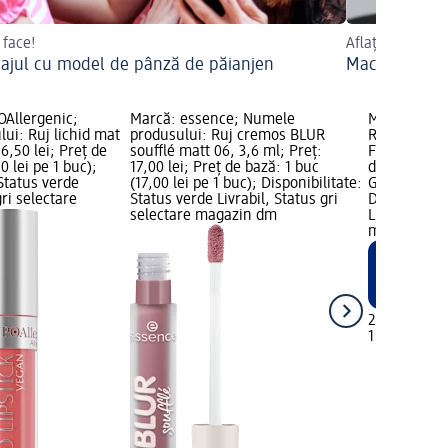
 face!
Aflați mai mult
ajul cu model de pânză de păianjen
Machiaj de v
OAllergenic;
Marcă: essence; Numele
Marcă: Cupi
ui: Ruj lichid mat
produsului: Ruj cremos BLUR
Ruj mini VI
16,50 lei; Preț de
soufflé matt 06, 3,6 ml; Preț:
Famous, 1,9 
0 lei pe 1 buc);
17,00 lei; Preț de bază: 1 buc
de bază: 1 b
 Status verde
(17,00 lei pe 1 buc); Disponibilitate:
Grafică EXC
gri selectare
Status verde Livrabil, Status gri
Disponibilit
selectare magazin dm
Livrabil, St
magazinele
29,95 lei
1 buc (29,95