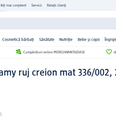
răiți mai conștient
Servicii
Relații clienți
Cosmetică bărbați
Sănătate
Nutriție
Bebe și copii
Îngrij
Cumpărături online MEREUAVANTAJOASE
d
amy ruj creion mat 336/002, 