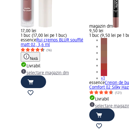
magazin dm
17,00 lei
9,50 lei
1 buc (17,00 lei pe 1 buc)
1 buc (9,50 lei pe 1 b
essence
Ruj cremos BLUR soufflé
matt 02, 3,6 ml
(16)
Notă
Livrabil
selectare magazin dm
+1
essence
Creion de b
Comfort 02 Silky Haz
(121)
Livrabil
selectare magazi