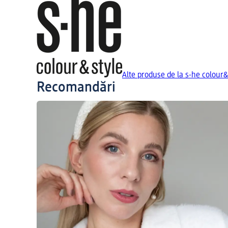
Alte produse de la s-he colour&
Recomandări