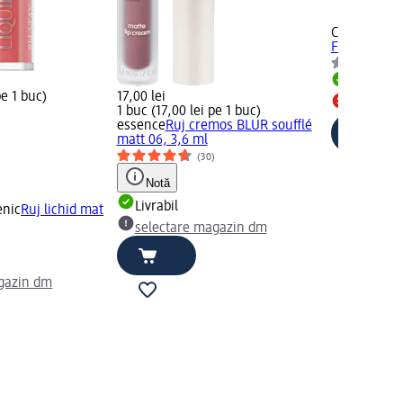
Cupio
Ruj m
Famous, 1,9
Livrabil
pe 1 buc)
17,00 lei
Toate ma
1 buc (17,00 lei pe 1 buc)
essence
Ruj cremos BLUR soufflé
matt 06, 3,6 ml
(30)
Notă
Livrabil
enic
Ruj lichid mat
selectare magazin dm
gazin dm