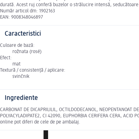
durată. Acest ruj conferă buzelor o strălucire intensă, seducătoare
Număr articol dm: 1902163
EAN: 9008348046897
Caracteristici
Culoare de bază:
rožnata (rosé)
Efect:
mat
Textură / consistență / aplicare:
svinčnik
Ingrediente
CARBONAT DE DICAPRILILIL, OCTILDODECANOL, NEOPENTANOAT DE IZ
POLYACYLADIPATE2, CI 42090, EUPHORBIA CERIFERA CERA, ACID 
online pot diferi de cele de pe ambalaj.