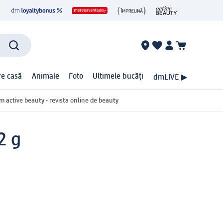
ire casă
Animale
Foto
Ultimele bucăți
dmLIVE ▶
m active beauty - revista online de beauty
2 g