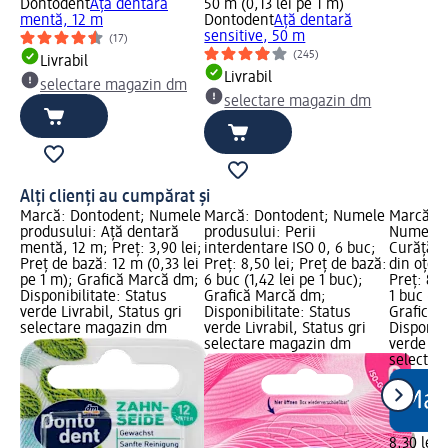
Dontodent
Ață dentară
50 m (0,13 lei pe 1 m)
mentă, 12 m
Dontodent
Ață dentară
sensitive, 50 m
(17)
(245)
Livrabil
Livrabil
selectare magazin dm
selectare magazin dm
Alți clienți au cumpărat și
Marcă: Dontodent; Numele
Marcă: Dontodent; Numele
Marcă: 
produsului: Ață dentară
produsului: Perii
Numele p
mentă, 12 m; Preț: 3,90 lei;
interdentare ISO 0, 6 buc;
Curățăto
Preț de bază: 12 m (0,33 lei
Preț: 8,50 lei; Preț de bază:
din oțel 
pe 1 m); Grafică Marcă dm;
6 buc (1,42 lei pe 1 buc);
Preț: 8,3
Disponibilitate: Status
Grafică Marcă dm;
1 buc (8,
verde Livrabil, Status gri
Disponibilitate: Status
Grafică 
selectare magazin dm
verde Livrabil, Status gri
Disponibi
selectare magazin dm
verde Liv
selectar
8,30 lei