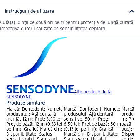
Instrucțiuni de utilizare
Cutățați dinții de două ori pe zi pentru protecția de lungă durată
împotriva durerii cauzate de sensibilitatea dentară.
Alte produse de la
SENSODYNE
Produse similare
Marcă: Dontodent; Numele
Marcă: Dontodent; Numele
Marcă: 
produsului: Ață dentară
produsului: Ață dentară
produsul
mentă, 12 m; Preț: 3,90 lei;
sensitive, 50 m; Preț:
m; Preț: 
Preț de bază: 12 m (0,33 lei
6,50 lei; Preț de bază: 50 m
bază: 1 b
pe 1 m); Grafică Marcă dm;
(0,13 lei pe 1 m); Grafică
buc); Gr
Disponibilitate: Status
Marcă dm; Disponibilitate:
Disponibi
verde Livrabil, Status gri
Status verde Livrabil,
verde Liv