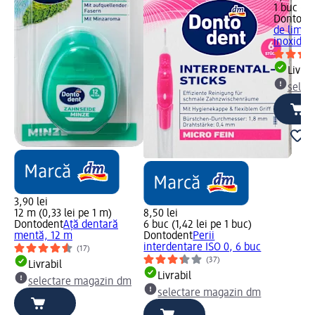
1 buc (8,
Dontode
de limbă
inoxidabi
Livrab
selec
3,90 lei
12 m (0,33 lei pe 1 m)
8,50 lei
Dontodent
Ață dentară
6 buc (1,42 lei pe 1 buc)
mentă, 12 m
Dontodent
Perii
interdentare ISO 0, 6 buc
(17)
(37)
Livrabil
Livrabil
selectare magazin dm
selectare magazin dm