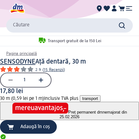
Căutare
Transport gratuit de la 150 Lei
Pagina principală
SENSODYNE
Ață dentară, 30 m
2.9
(
15 Recenzii
)
17,80 lei
30 m (0,59 lei pe 1 m)
Inclusiv TVA plus
transport
Preț permanent dm
nemajorat din
25.02.2026
Adaugă în coș