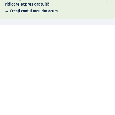
ridicare expres gratuită
Creați contul meu dm acum
Ajutor
Avantaje și Servicii
Relații clienți
Livrare și transport
Returnare și schimb
Compania dm
Compania
Responsabilitate
Carieră
Presă
Structura corporativă
Universul produselor dm
Lumea dm