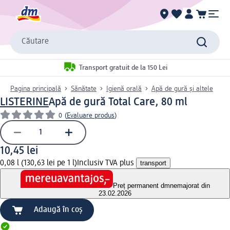
Căutare
Transport gratuit de la 150 Lei
Pagina principală
Sănătate
Igienă orală
Apă de gură și altele
LISTERINE
Apă de gură Total Care, 80 ml
0
(
Evaluare produs
)
10,45 lei
0,08 l (130,63 lei pe 1 l)
Inclusiv TVA plus
transport
Preț permanent dm
nemajorat din
23.02.2026
Adaugă în coș