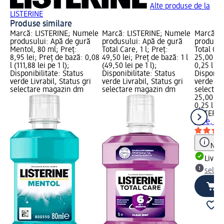
Alte produse de la
LISTERINE
Produse similare
Marcă: LISTERINE; Numele
Marcă: LISTERINE; Numele
Marcă: L
produsului: Apă de gură
produsului: Apă de gură
produsul
Mentol, 80 ml; Preț:
Total Care, 1 l; Preț:
Total Car
8,95 lei; Preț de bază: 0,08
49,50 lei; Preț de bază: 1 l
25,00 lei
l (111,88 lei pe 1 l);
(49,50 lei pe 1 l);
0,25 l (10
Disponibilitate: Status
Disponibilitate: Status
Disponibi
verde Livrabil, Status gri
verde Livrabil, Status gri
verde Liv
selectare magazin dm
selectare magazin dm
selectar
25,00 lei
0,25 l (10
LISTERIN
Care, 25
Notă
Livrab
selec