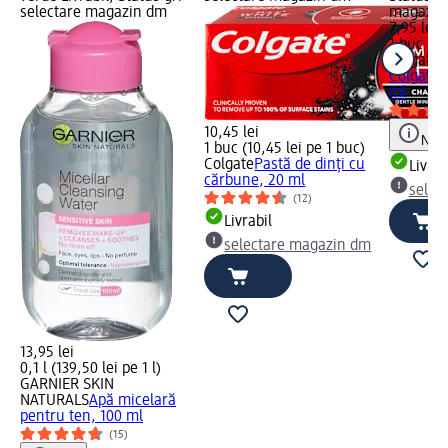
selectare magazin dm
magazin
7,95 lei
1 buc (7,
Colgate
P
Colgate T
ml
10,45 lei
Notă
1 buc (10,45 lei pe 1 buc)
Colgate
Pastă de dinți cu
Livrab
cărbune, 20 ml
selec
(12)
Livrabil
selectare magazin dm
13,95 lei
0,1 l (139,50 lei pe 1 l)
GARNIER SKIN
NATURALS
Apă micelară
pentru ten, 100 ml
(15)