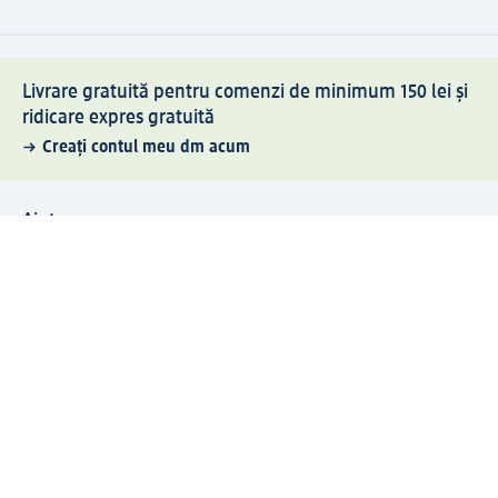
Livrare gratuită pentru comenzi de minimum 150 lei și
ridicare expres gratuită
Creați contul meu dm acum
Ajutor
Avantaje și Servicii
Relații clienți
Livrare și transport
Returnare și schimb
Compania dm
Compania
Responsabilitate
Carieră
Presă
Structura corporativă
Universul produselor dm
Lumea dm