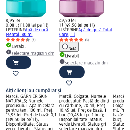
8,95 lei
49,50 lei
0,08 l (111,88 lei pe 1 l)
1 l (49,50 lei pe 1 l)
LISTERINE
Apă de gură
LISTERINE
Apă de gură Total
Mentol, 80 ml
Care, 1 l
(3)
(3)
Livrabil
Notă
selectare magazin dm
Livrabil
selectare magazin dm
Alți clienți au cumpărat și
Marcă: GARNIER SKIN
Marcă: Colgate; Numele
Marcă: C
NATURALS; Numele
produsului: Pastă de dinți
produsul
produsului: Apă micelară
cu cărbune, 20 ml; Preț:
Colgate T
pentru ten, 100 ml; Preț:
10,45 lei; Preț de bază: 1
ml; Preț:
13,95 lei; Preț de bază: 0,1 l
buc (10,45 lei pe 1 buc);
bază: 1 b
(139,50 lei pe 1 l);
Disponibilitate: Status
buc); Dis
Disponibilitate: Status
verde Livrabil, Status gri
Status ve
verde Livrabil, Status gri
selectare magazin dm
Status gr