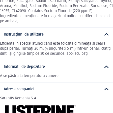
Chloride, Eucalyptol, Sodium Saccharin, Methyl Salicylate, Thymol,
Aroma, Menthol, Sodium Fluoride, Sodium Benzoate, Sucralose, CI
16035, CI 42090. Contains Sodium Fluoride (220 ppm F).
Ingredientele menționate în magazinul online pot diferi de cele de
pe ambalaj.
Instrucțiuni de utilizare
Eficientă în special atunci când este folosită dimineaţa şi seara,
după periaj. Turnaţi 20 ml (4 lingurite x 5 ml) într-un pahar, clătiţi
dinţii şi gingiile timp de 30 de secunde, apoi scuipaţi
Informații de depozitare
A se păstra la temperatura camerei.
Adresa companiei
Sarantis Romania S.A.