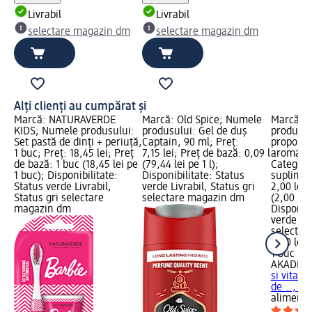
Livrabil
Livrabil
selectare magazin dm
selectare magazin dm
Alți clienți au cumpărat și
Marcă: NATURAVERDE
Marcă: Old Spice; Numele
Marcă: 
KIDS; Numele produsului:
produsului: Gel de duș
produsul
Set pastă de dinți + periuță,
Captain, 90 ml; Preț:
propolis 
1 buc; Preț: 18,45 lei; Preț
7,15 lei; Preț de bază: 0,09 l
aroma de
de bază: 1 buc (18,45 lei pe
(79,44 lei pe 1 l);
Categorie
1 buc); Disponibilitate:
Disponibilitate: Status
suplimen
Status verde Livrabil,
verde Livrabil, Status gri
2,00 lei;
Status gri selectare
selectare magazin dm
(2,00 lei
magazin dm
Disponibi
verde Liv
selectar
2,00 lei
1 buc (2,
AKADIKA
si vitam
de..., 1 
alimenta