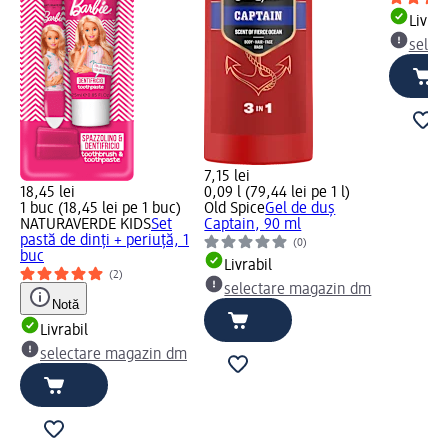
Livrab
selec
7,15 lei
18,45 lei
0,09 l (79,44 lei pe 1 l)
1 buc (18,45 lei pe 1 buc)
Old Spice
Gel de duș
NATURAVERDE KIDS
Set
Captain, 90 ml
pastă de dinți + periuță, 1
(0)
buc
Livrabil
(2)
selectare magazin dm
Notă
Livrabil
selectare magazin dm