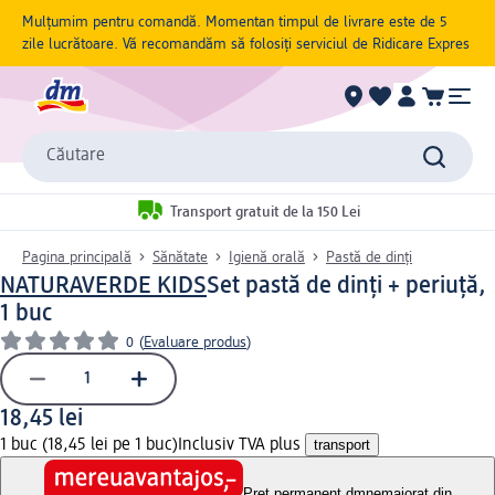
Mulțumim pentru comandă. Momentan timpul de livrare este de 5
zile lucrătoare. Vă recomandăm să folosiți serviciul de Ridicare Expres
Căutare
Transport gratuit de la 150 Lei
Pagina principală
Sănătate
Igienă orală
Pastă de dinți
NATURAVERDE KIDS
Set pastă de dinți + periuță,
1 buc
0
(
Evaluare produs
)
18,45 lei
1 buc (18,45 lei pe 1 buc)
Inclusiv TVA plus
transport
Preț permanent dm
nemajorat din