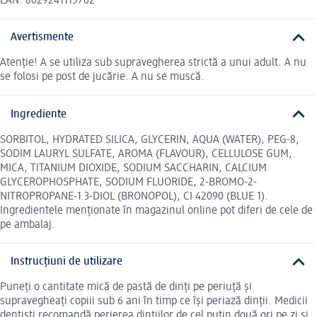
EAN: 8029241115702
Avertismente
Atenție! A se utiliza sub supravegherea strictă a unui adult. A nu
se folosi pe post de jucărie. A nu se muscă.
Ingrediente
SORBITOL, HYDRATED SILICA, GLYCERIN, AQUA (WATER), PEG-8,
SODIM LAURYL SULFATE, AROMA (FLAVOUR), CELLULOSE GUM,
MICA, TITANIUM DIOXIDE, SODIUM SACCHARIN, CALCIUM
GLYCEROPHOSPHATE, SODIUM FLUORIDE, 2-BROMO-2-
NITROPROPANE-1.3-DIOL (BRONOPOL), CI 42090 (BLUE 1).
Ingredientele menționate în magazinul online pot diferi de cele de
pe ambalaj.
Instrucțiuni de utilizare
Puneți o cantitate mică de pastă de dinți pe periuță și
supravegheați copiii sub 6 ani în timp ce își periază dinții. Medicii
dentiști recomandă perierea dințiilor de cel puțin două ori pe zi și