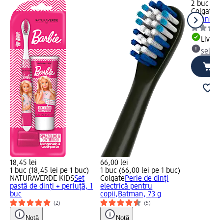
2 buc (7,
Colgate
P
6+ ani, 3
Livrab
selec
18,45 lei
66,00 lei
1 buc (18,45 lei pe 1 buc)
1 buc (66,00 lei pe 1 buc)
NATURAVERDE KIDS
Set
Colgate
Perie de dinți
pastă de dinți + periuță, 1
electrică pentru
buc
copii,Batman, 73 g
(2)
(5)
Notă
Notă