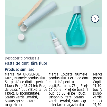
Descoperiți produsele
Af
Pastă de dinți fără fluor
În
Produse similare
Marcă: NATURAVERDE
Marcă: Colgate; Numele
Marcă: C
KIDS; Numele produsului:
produsului: Perie de dinți
produsul
Set pastă de dinți + periuță,
electrică pentru
Copii 6+ 
1 buc; Preț: 18,45 lei; Preț
copii,Batman, 73 g; Preț:
15,50 lei
de bază: 1 buc (18,45 lei pe
66,00 lei; Preț de bază: 1
buc (7,75
1 buc); Disponibilitate:
buc (66,00 lei pe 1 buc);
Disponibi
Status verde Livrabil,
Disponibilitate: Status
verde Liv
Status gri selectare
verde Livrabil, Status gri
selectar
magazin dm
selectare magazin dm
15,50 lei