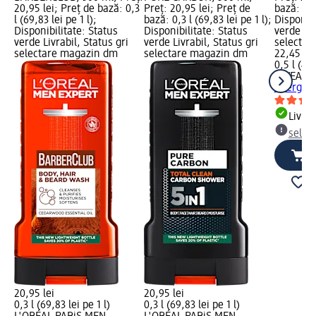
20,95 lei; Preț de bază: 0,3
Preț: 20,95 lei; Preț de
bază: 0,5 
l (69,83 lei pe 1 l);
bază: 0,3 l (69,83 lei pe 1 l);
Disponibi
Disponibilitate: Status
Disponibilitate: Status
verde Liv
verde Livrabil, Status gri
verde Livrabil, Status gri
selectar
selectare magazin dm
selectare magazin dm
22,45 lei
0,5 l (44,
NIVEA M
energiza
Livrab
selec
20,95 lei
20,95 lei
0,3 l (69,83 lei pe 1 l)
0,3 l (69,83 lei pe 1 l)