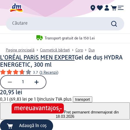
Căutare
Transport gratuit de la 150 Lei
Pagina principală
Cosmetică bărbați
Corp
Duș
L'ORÉAL PARiS MEN EXPERT
Gel de duș HYDRA
ENERGETIC, 300 ml
3.7
(
3 Recenzii
)
20,95 lei
0,3 l (69,83 lei pe 1 l)
Inclusiv TVA plus
transport
Preț permanent dm
nemajorat din
18.03.2026
Adaugă în coș