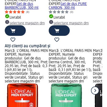
L'ORÉAL PARiS MEN
L'ORÉAL PARiS MEN
EXPERT
Gel de duș
EXPERT
Gel de duș PURE
BARBERCLUB, 300 ml
CARBON, 300 ml
(8)
(0)
Livrabil
Livrabil
selectare magazin dm
selectare magazin dm
Alți clienți au cumpărat și
Marcă: L'ORÉAL PARiS MEN
Marcă: L'ORÉAL PARiS MEN
Marcă: 
EXPERT; Numele
EXPERT; Numele
EXPERT;
produsului: Gel de duș
produsului: Gel de duș
produsul
BARBERCLUB, 300 ml; Preț:
Derma Control, 300 ml;
PURE CA
20,95 lei; Preț de bază: 0,3
Preț: 20,95 lei; Preț de
Preț: 20,
l (69,83 lei pe 1 l);
bază: 0,3 l (69,83 lei pe 1 l);
bază: 0,3 
Disponibilitate: Status
Disponibilitate: Status
Disponibi
verde Livrabil, Status gri
verde Livrabil, Status gri
verde Liv
selectare magazin dm
selectare magazin dm
selectar