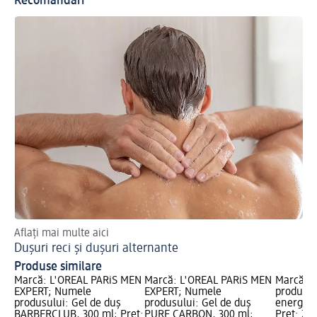
Recomandări
Aflați mai multe aici
Dușuri reci și dușuri alternante
Produse similare
Marcă: L'ORÉAL PARiS MEN
Marcă: L'ORÉAL PARiS MEN
Marcă: 
EXPERT; Numele
EXPERT; Numele
produsul
produsului: Gel de duș
produsului: Gel de duș
energiza
BARBERCLUB, 300 ml; Preț:
PURE CARBON, 300 ml;
Preț: 22,