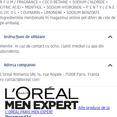
R F U M / FRAGRANCE • COCO-BETAINE • SODIUM CHLORIDE •
CITRIC ACID • MENTHOL • SODIUM HYDROXIDE • P E N T Y L E N E
G LYC O L • COUMARIN • LIMONENE • SODIUM BENZOATE.
Ingredientele menționate în magazinul online pot diferi de cele de
pe ambalaj.
Instrucțiuni de utilizare
Atentie: In caz de contact cu ochii, clatiti imediat cu apa din
abundenta.
Adresa companiei
L'Oreal Romania SRL 14, rue Royale - 75008 Paris, Franta
ro.contact@loreal.com
Alte produse de la
L'ORÉAL PARiS MEN EXPERT