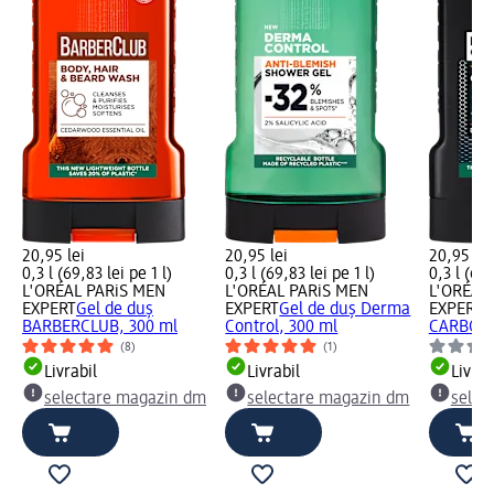
20,95 lei
20,95 lei
20,95 lei
0,3 l (69,83 lei pe 1 l)
0,3 l (69,83 lei pe 1 l)
0,3 l (69,
L'ORÉAL PARiS MEN
L'ORÉAL PARiS MEN
L'ORÉAL
EXPERT
Gel de duș
EXPERT
Gel de duș Derma
EXPERT
G
BARBERCLUB, 300 ml
Control, 300 ml
CARBON,
(8)
(1)
Livrabil
Livrabil
Livrab
selectare magazin dm
selectare magazin dm
selec