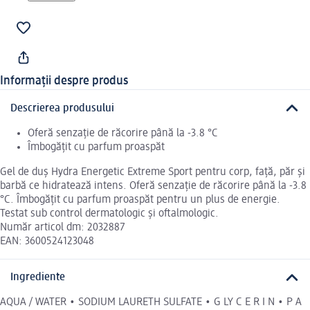
Informații despre produs
Descrierea produsului
Oferă senzație de răcorire până la -3.8 °C
Îmbogățit cu parfum proaspăt
Gel de duș Hydra Energetic Extreme Sport pentru corp, față, păr și
barbă ce hidratează intens. Oferă senzație de răcorire până la -3.8
°C. Îmbogățit cu parfum proaspăt pentru un plus de energie.
Testat sub control dermatologic și oftalmologic.
Număr articol dm: 2032887
EAN: 3600524123048
Ingrediente
AQUA / WATER • SODIUM LAURETH SULFATE • G LY C E R I N • P A