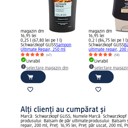
magazin dm
magazin dm
16,95 lei
16,95 lei
0,25 l (67,80 lei pe 1 l)
0,2 l (84,75 lei pe 1 l
Schwarzkopf GLISS
Șampon
Schwarzkopf GLISS
B
Ultimate Repair, 250 ml
ultimate repair, 200
(47)
(58)
Livrabil
Livrabil
selectare magazin dm
selectare magazi
Alți clienți au cumpărat și
Marcă: Schwarzkopf GLISS; Numele
Marcă: Schwarzkopf
produsului: Balsam de păr ultimate
produsului: Balsam 
repair, 200 ml; Preț: 16,95 lei; Preț
păr uscat, 200 ml; Pr