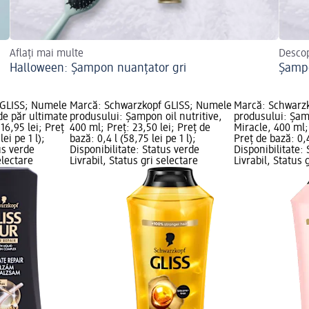
Aflați mai multe
Descop
Halloween: Șampon nuanțator gri
Șampo
 GLISS; Numele
Marcă: Schwarzkopf GLISS; Numele
Marcă: Schwarz
de păr ultimate
produsului: Șampon oil nutritive,
produsului: Șam
16,95 lei; Preț
400 ml; Preț: 23,50 lei; Preț de
Miracle, 400 ml; 
ei pe 1 l);
bază: 0,4 l (58,75 lei pe 1 l);
Preț de bază: 0,4 
us verde
Disponibilitate: Status verde
Disponibilitate:
electare
Livrabil, Status gri selectare
Livrabil, Status 