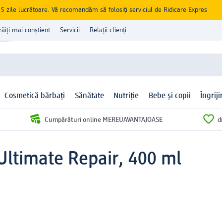
zile lucrătoare. Vă recomandăm să folosiți serviciul de Ridicare Expres
răiți mai conștient
Servicii
Relații clienți
Cosmetică bărbați
Sănătate
Nutriție
Bebe și copii
Îngrij
Cumpărături online MEREUAVANTAJOASE
d
ltimate Repair, 400 ml