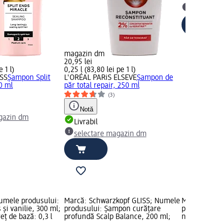
selectar
magazin dm
20,95 lei
e 1 l)
0,25 l (83,80 lei pe 1 l)
ISS
Șampon Split
L'ORÉAL PARiS ELSEVE
Şampon de
0 ml
păr total repair, 250 ml
)
(3)
Notă
gazin dm
Livrabil
selectare magazin dm
umele produsului:
Marcă: Schwarzkopf GLISS; Numele
Marcă: Sch
 și vanilie, 300 ml;
produsului: Șampon curățare
produsului:
reț de bază: 0,3 l
profundă Scalp Balance, 200 ml;
nutritivă, 4