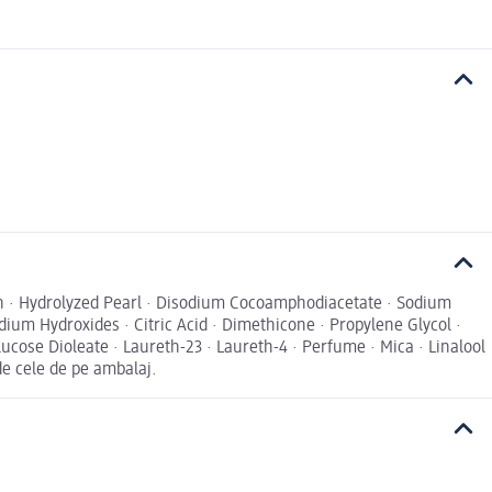
in · Hydrolyzed Pearl · Disodium Cocoamphodiacetate · Sodium
ium Hydroxides · Citric Acid · Dimethicone · Propylene Glycol ·
cose Dioleate · Laureth-23 · Laureth-4 · Perfume · Mica · Linalool
de cele de pe ambalaj.