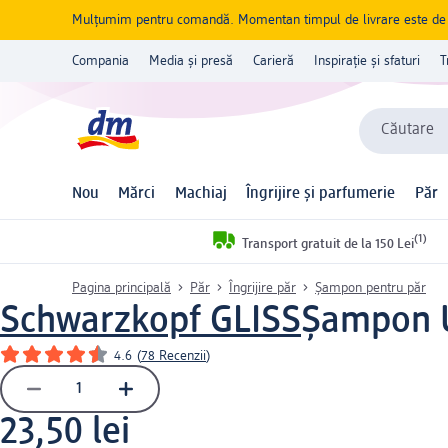
Mulțumim pentru comandă. Momentan timpul de livrare este de 5 
Compania
Media și presă
Carieră
Inspirație și sfaturi
T
Căutare
Nou
Mărci
Machiaj
Îngrijire și parfumerie
Păr
(1)
Transport gratuit de la 150 Lei
Pagina principală
Păr
Îngrijire păr
Șampon pentru păr
Schwarzkopf GLISS
Șampon U
4.6
(
78 Recenzii
)
23,50 lei