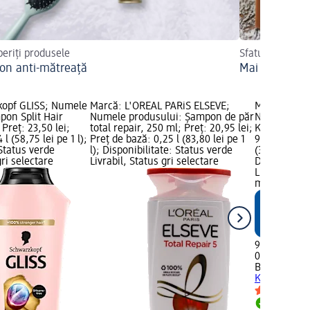
eriți produsele
Sfaturi pentru 
n anti-mătreață
Mai puțin am
kopf GLISS; Numele
Marcă: L'ORÉAL PARiS ELSEVE;
Marcă: Bal
pon Split Hair
Numele produsului: Şampon de păr
Numele pro
Preț: 23,50 lei;
total repair, 250 ml; Preț: 20,95 lei;
Keratin Repa
l (58,75 lei pe 1 l);
Preț de bază: 0,25 l (83,80 lei pe 1
9,95 lei; Pr
 Status verde
l); Disponibilitate: Status verde
(39,80 lei p
gri selectare
Livrabil, Status gri selectare
Disponibilit
Livrabil, St
magazin d
9,95 lei
0,25 l (39,80
Balea PROF
Keratin Rep
Livrabil