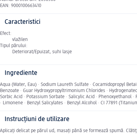
EAN: 9000100663410
Caracteristici
Efect:
vlažilen
Tipul părului:
Deteriorat/Epuizat, suhi lasje
Ingrediente
Aqua (Water, Eau) · Sodium Laureth Sulfate · Cocamidopropyl Betai
Benzoate · Guar Hydroxypropyltrimonium Chlorides · Hydrogenated Ca
Sorbic Acid · Potassium Sorbate · Salicylic Acid · Phenoxyethanol 
· Limonene · Benzyl Salicylates · Benzyl Alcohol · CI 77891 (Titani
Instrucțiuni de utilizare
Aplicați delicat pe părul ud, masați până se formează spumă. Clătiți