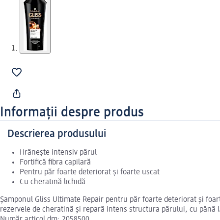
Informații despre produs
Descrierea produsului
Hrănește intensiv părul
Fortifică fibra capilară
Pentru păr foarte deteriorat și foarte uscat
Cu cheratină lichidă
Șamponul Gliss Ultimate Repair pentru păr foarte deteriorat și foart
rezervele de cheratină și repară intens structura părului, cu până l
Număr articol dm: 2058500