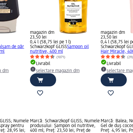
magazin dm
magazin dm
23,50 lei
23,50 lei
)
0,4 l (58,75 lei pe 1 l)
0,4 l (58,75 lei p
alsam de păr
Schwarzkopf GLISS
Șampon oil
Schwarzkopf GL
 ml
nutritive, 400 ml
Hair Miracle, 40
(1071)
(29
Livrabil
Livrabil
n dm
selectare magazin dm
selectare ma
 GLISS; Numele
Marcă: Schwarzkopf GLISS; Numele
Marcă: Balea; N
spray pentru
produsului: Șampon oil nutritive,
Gel de duș cocos
eț: 28,95 lei;
400 ml; Preț: 23,50 lei; Preț de
Preț: 4,95 lei; P