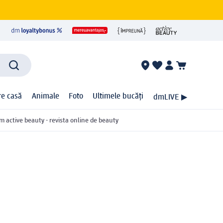
ire casă
Animale
Foto
Ultimele bucăți
dmLIVE ▶
m active beauty - revista online de beauty