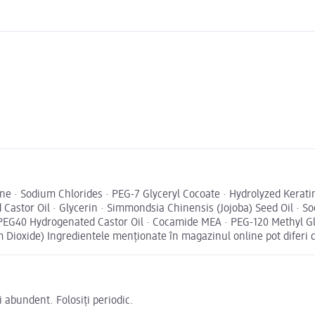
ne · Sodium Chlorides · PEG-7 Glyceryl Cocoate · Hydrolyzed Kerat
stor Oil · Glycerin · Simmondsia Chinensis (Jojoba) Seed Oil · Sod
· PEG40 Hydrogenated Castor Oil · Cocamide MEA · PEG-120 Methyl Glu
um Dioxide) Ingredientele menționate în magazinul online pot diferi 
 abundent. Folosiți periodic.