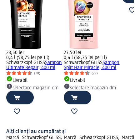
23,50 lei
23,50 lei
0,4 l (58,75 lei pe 1 l)
0,4 l (58,75 lei pe 1 l)
Schwarzkopf GLISS
Șampon
Schwarzkopf GLISS
Șampon
Ultimate Repair, 400 ml
Split Hair Miracle, 400 ml
(78)
(29)
Livrabil
Livrabil
selectare magazin dm
selectare magazin dm
Alți clienți au cumpărat și
Marcă: Schwarzkopf GLISS;
Marcă: Schwarzkopf GLISS;
Marcă: S