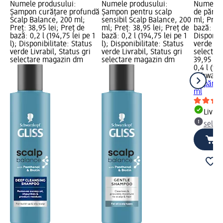
Numele produsului:
Numele produsului:
Numele 
Șampon curățare profundă
Șampon pentru scalp
de păr 4 
Scalp Balance, 200 ml;
sensibil Scalp Balance, 200
ml; Preț:
Preț: 38,95 lei; Preț de
ml; Preț: 38,95 lei; Preț de
bază: 0,4 
bază: 0,2 l (194,75 lei pe 1
bază: 0,2 l (194,75 lei pe 1
Disponibi
l); Disponibilitate: Status
l); Disponibilitate: Status
verde Liv
verde Livrabil, Status gri
verde Livrabil, Status gri
selectar
selectare magazin dm
selectare magazin dm
39,95 lei
0,4 l (99,
Schwarzk
de păr 4 
ml
Livrab
selec