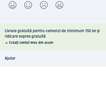
Livrare gratuită pentru comenzi de minimum 150 lei și
ridicare expres gratuită
Creați contul meu dm acum
Ajutor
Avantaje și Servicii
Relații clienți
Livrare și transport
Returnare și schimb
Compania dm
Compania
Responsabilitate
Carieră
Presă
Structura corporativă
Universul produselor dm