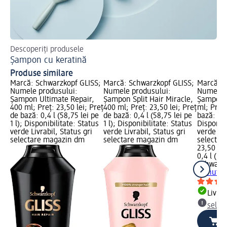
Descoperiți produsele
Sfa
Șampon cu keratină
Sf
Produse similare
Marcă: Schwarzkopf GLISS;
Marcă: Schwarzkopf GLISS;
Marcă: S
Numele produsului:
Numele produsului:
Numele p
Șampon Ultimate Repair,
Șampon Split Hair Miracle,
Șampon o
400 ml; Preț: 23,50 lei; Preț
400 ml; Preț: 23,50 lei; Preț
ml; Preț:
de bază: 0,4 l (58,75 lei pe
de bază: 0,4 l (58,75 lei pe
bază: 0,4 
1 l); Disponibilitate: Status
1 l); Disponibilitate: Status
Disponibi
verde Livrabil, Status gri
verde Livrabil, Status gri
verde Liv
selectare magazin dm
selectare magazin dm
selectar
23,50 lei
0,4 l (58,
Schwarzk
oil nutri
Livrab
selec