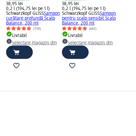
38,95 lei
38,95 lei
0,2 l (194,75 lei pe 1 l)
0,2 l (194,75 lei pe 1 l)
Schwarzkopf GLISS
Șampon
Schwarzkopf GLISS
Șampon
curățare profundă Scalp
pentru scalp sensibil Scalp
Balance, 200 ml
Balance, 200 ml
(730)
(661)
Livrabil
Livrabil
selectare magazin dm
selectare magazin dm