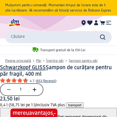
Mulțumim pentru comandă. Momentan timpul de livrare este de 5
zile lucrătoare. Vă recomandăm să folosiți serviciul de Ridicare Expres
Căutare
Transport gratuit de la 150 Lei
Pagina principală
Păr
Îngrijire păr
Șampon pentru păr
Schwarzkopf GLISS
Șampon de curățare pentru
păr fragil, 400 ml
4.7
(
653 Recenzii
)
23,50 lei
0,4 l (58,75 lei pe 1 l)
Inclusiv TVA plus
transport
Preț permanent dm
nemajorat din