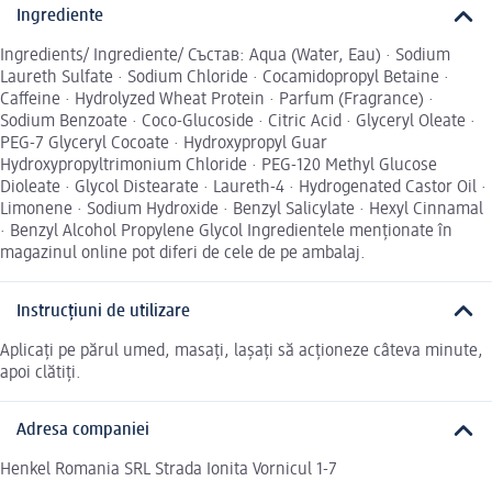
Ingrediente
Ingredients/ Ingrediente/ Състав: Aqua (Water, Eau) · Sodium
Laureth Sulfate · Sodium Chloride · Cocamidopropyl Betaine ·
Caffeine · Hydrolyzed Wheat Protein · Parfum (Fragrance) ·
Sodium Benzoate · Coco-Glucoside · Citric Acid · Glyceryl Oleate ·
PEG-7 Glyceryl Cocoate · Hydroxypropyl Guar
Hydroxypropyltrimonium Chloride · PEG-120 Methyl Glucose
Dioleate · Glycol Distearate · Laureth-4 · Hydrogenated Castor Oil ·
Limonene · Sodium Hydroxide · Benzyl Salicylate · Hexyl Cinnamal
· Benzyl Alcohol Propylene Glycol Ingredientele menționate în
magazinul online pot diferi de cele de pe ambalaj.
Instrucțiuni de utilizare
Aplicați pe părul umed, masați, lașați să acționeze câteva minute,
apoi clătiți.
Adresa companiei
Henkel Romania SRL Strada Ionita Vornicul 1-7