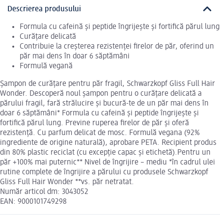
Descrierea produsului
Formula cu cafeină și peptide îngrijește și fortifică părul lung
Curățare delicată
Contribuie la creșterea rezistenței firelor de păr, oferind un
păr mai dens în doar 6 săptămâni
Formulă vegană
Șampon de curățare pentru păr fragil, Schwarzkopf Gliss Full Hair
Wonder. Descoperă noul șampon pentru o curățare delicată a
părului fragil, fară strălucire și bucură-te de un păr mai dens în
doar 6 săptămâni* Formula cu cafeină și peptide îngrijește și
fortifică părul lung. Previne ruperea firelor de păr și oferă
rezistență. Cu parfum delicat de mosc. Formulă vegana (92%
ingrediente de origine naturală), aprobare PETA. Recipient produs
din 80% plastic reciclat (cu excepție capac și etichetă).Pentru un
păr +100% mai puternic** Nivel de îngrijire – mediu *în cadrul ulei
rutine complete de îngrijire a părului cu produsele Schwarzkopf
Gliss Full Hair Wonder **vs. păr netratat.
Număr articol dm: 3043052
EAN: 9000101749298