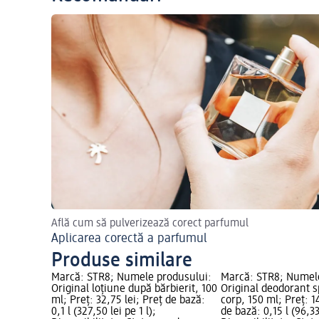
Află cum să pulverizează corect parfumul
Aplicarea corectă a parfumul
Produse similare
Marcă: STR8; Numele produsului:
Marcă: STR8; Numel
Original loțiune după bărbierit, 100
Original deodorant 
ml; Preț: 32,75 lei; Preț de bază:
corp, 150 ml; Preț: 1
0,1 l (327,50 lei pe 1 l);
de bază: 0,15 l (96,33 