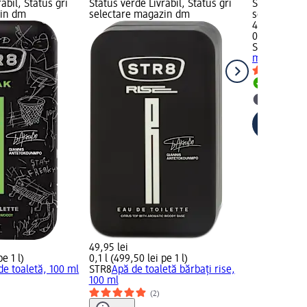
abil, Status gri
Status verde Livrabil, Status gri
Status verde
zin dm
selectare magazin dm
selectare 
49,95 lei
0,1 l (499,50
STR8
Apă de
ml
Livrabil
selectar
49,95 lei
pe 1 l)
0,1 l (499,50 lei pe 1 l)
e toaletă, 100 ml
STR8
Apă de toaletă bărbați rise,
100 ml
(2)