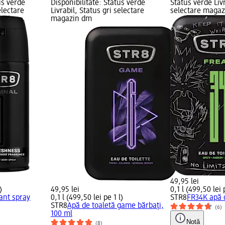
us verde
Disponibilitate: Status verde
Status verde Livr
electare
Livrabil, Status gri selectare
selectare maga
magazin dm
49,95 lei
)
49,95 lei
0,1 l (499,50 lei 
ant spray
0,1 l (499,50 lei pe 1 l)
STR8
FR34K apă d
STR8
Apă de toaletă game bărbați,
(6)
100 ml
Notă
(8)