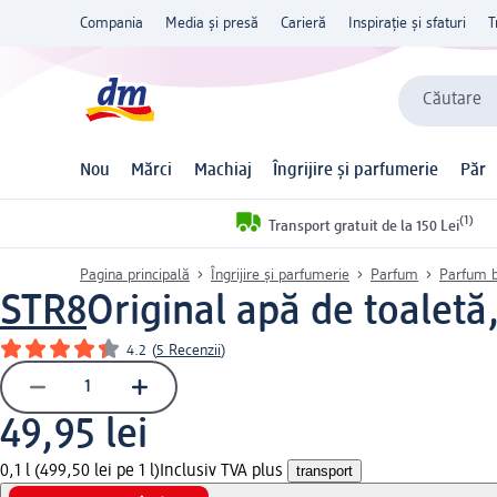
Compania
Media și presă
Carieră
Inspirație și sfaturi
T
Căutare
Nou
Mărci
Machiaj
Îngrijire și parfumerie
Păr
(1)
Transport gratuit de la 150 Lei
Pagina principală
Îngrijire și parfumerie
Parfum
Parfum b
STR8
Original apă de toaletă
4.2
(
5 Recenzii
)
49,95 lei
0,1 l (499,50 lei pe 1 l)
Inclusiv TVA plus
transport