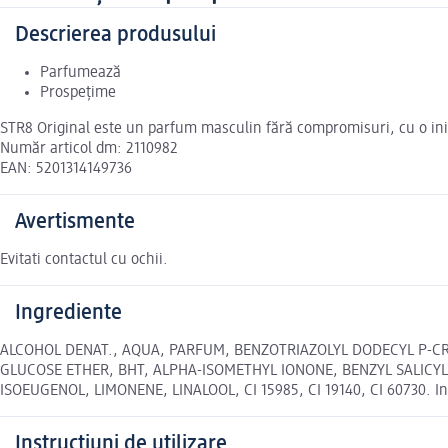
Descrierea produsului
Parfumează
Prospețime
STR8 Original este un parfum masculin fără compromisuri, cu o ini
Număr articol dm: 2110982
EAN: 5201314149736
Avertismente
Evitati contactul cu ochii.
Ingrediente
ALCOHOL DENAT., AQUA, PARFUM, BENZOTRIAZOLYL DODECYL P-C
GLUCOSE ETHER, BHT, ALPHA-ISOMETHYL IONONE, BENZYL SALICY
ISOEUGENOL, LIMONENE, LINALOOL, CI 15985, CI 19140, CI 60730. Ing
Instrucțiuni de utilizare