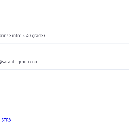
uprinse între 5-40 grade C
y@sarantisgroup.com
a STR8