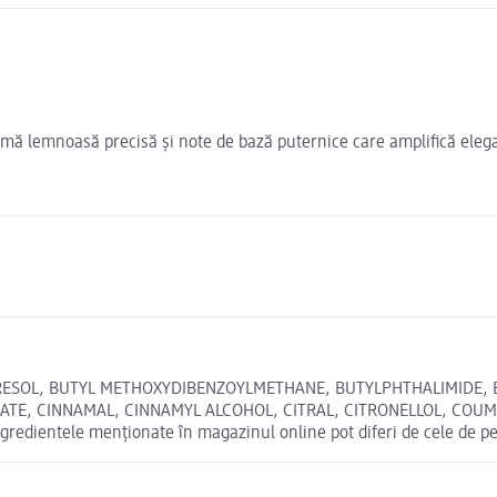
mă lemnoasă precisă și note de bază puternice care amplifică eleg
RESOL, BUTYL METHOXYDIBENZOYLMETHANE, BUTYLPHTHALIMIDE, E
LATE, CINNAMAL, CINNAMYL ALCOHOL, CITRAL, CITRONELLOL, COU
redientele menționate în magazinul online pot diferi de cele de p