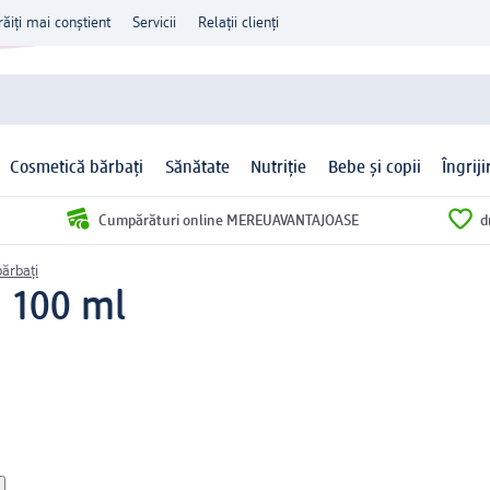
răiți mai conștient
Servicii
Relații clienți
Cosmetică bărbați
Sănătate
Nutriție
Bebe și copii
Îngrij
Cumpărături online MEREUAVANTAJOASE
d
ărbați
, 100 ml