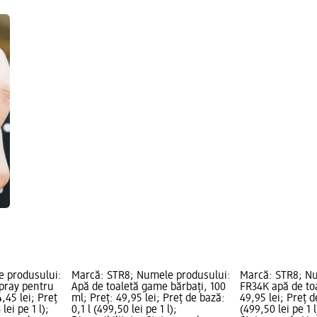
e produsului:
Marcă: STR8; Numele produsului:
Marcă: STR8; N
spray pentru
Apă de toaletă game bărbați, 100
FR34K apă de toa
4,45 lei; Preț
ml; Preț: 49,95 lei; Preț de bază:
49,95 lei; Preț d
lei pe 1 l);
0,1 l (499,50 lei pe 1 l);
(499,50 lei pe 1 l