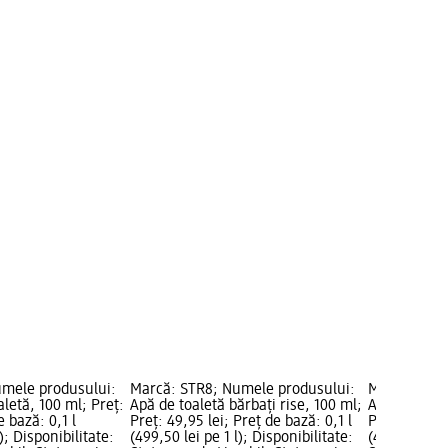
umele produsului:
Marcă: STR8; Numele produsului:
Marcă: STR8
letă, 100 ml; Preț:
Apă de toaletă bărbați rise, 100 ml;
Apă de toal
e bază: 0,1 l
Preț: 49,95 lei; Preț de bază: 0,1 l
Preț: 49,95 
); Disponibilitate:
(499,50 lei pe 1 l); Disponibilitate:
(499,50 lei p