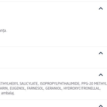
anța.
THYLHEXYL SALICYLATE, ISOPROPYLPHTHALIMIDE, PPG-20 METHYL
MARIN, EUGENOL, FARNESOL, GERANIOL, HYDROXYCITRONELLAL,
e ambalaj.