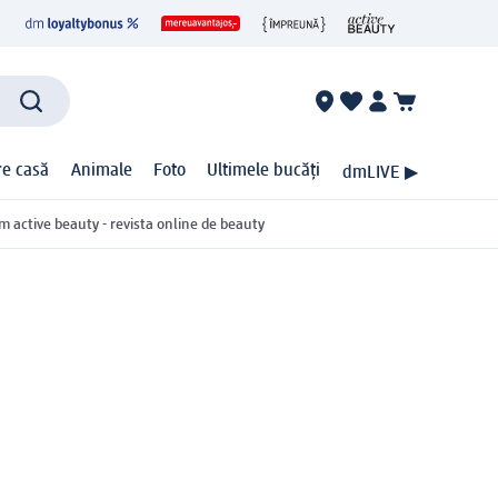
ire casă
Animale
Foto
Ultimele bucăți
dmLIVE ▶
m active beauty - revista online de beauty