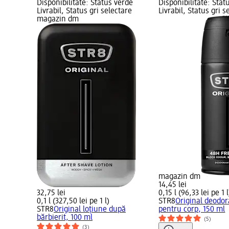
Disponibilitate: Status verde
Disponibilitate: Stat
Livrabil, Status gri selectare
Livrabil, Status gri s
magazin dm
magazin dm
14,45 lei
32,75 lei
0,15 l (96,33 lei pe 1 l
0,1 l (327,50 lei pe 1 l)
STR8
Original deodor
STR8
Original loțiune după
pentru corp, 150 ml
bărbierit, 100 ml
(5)
(3)