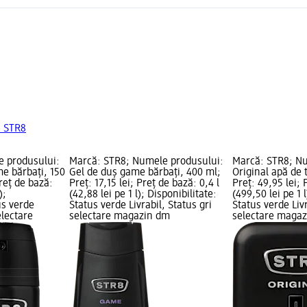
a STR8
e produsului:
Marcă: STR8; Numele produsului:
Marcă: STR8; N
e bărbați, 150
Gel de duș game bărbați, 400 ml;
Original apă de 
Preț de bază:
Preț: 17,15 lei; Preț de bază: 0,4 l
Preț: 49,95 lei; 
);
(42,88 lei pe 1 l); Disponibilitate:
(499,50 lei pe 1 l
us verde
Status verde Livrabil, Status gri
Status verde Livr
electare
selectare magazin dm
selectare maga