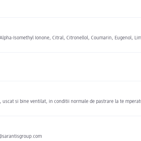
lpha-Isomethyl Ionone, Citral, Citronellol, Coumarin, Eugenol, Li
 uscat si bine ventilat, in conditii normale de pastrare la te mperatu
y@sarantisgroup.com