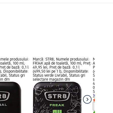
umele produsului:
Marcă: STR8; Numele produsului:
Marcă: STR8
toaletă, 100 ml;
FR34K apă de toaletă, 100 ml; Preț:
Apă de toale
Preț de bază: 0,1 l
49,95 lei; Preț de bază: 0,1 l
Preț: 49,95 
); Disponibilitate:
(499,50 lei pe 1 l); Disponibilitate:
(499,50 lei p
abil, Status gri
Status verde Livrabil, Status gri
Status verde
zin dm
selectare magazin dm
selectare 
49,95 lei
0,1 l (499,50
STR8
Apă de 
100 ml
Notă