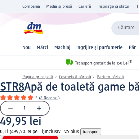
Compania
Media și presă
Carieră
Inspirație și sfaturi
T
Căutare
Nou
Mărci
Machiaj
Îngrijire și parfumerie
Păr
(1)
Transport gratuit de la 150 Lei
Pagina principală
Cosmetică bărbați
Parfum bărbaţi
STR8
Apă de toaletă game bă
5
(
8 Recenzii
)
49,95 lei
0,1 l (499,50 lei pe 1 l)
Inclusiv TVA plus
transport