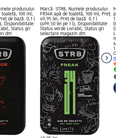
umele produsului:
Marcă: STR8; Numele produsului:
Marcă: Old 
toaletă, 100 ml;
FR34K apă de toaletă, 100 ml; Preț:
produsului:
Preț de bază: 0,1 l
49,95 lei; Preț de bază: 0,1 l
1.000 ml; Pr
); Disponibilitate:
(499,50 lei pe 1 l); Disponibilitate:
bază: 1 l (43
abil, Status gri
Status verde Livrabil, Status gri
Disponibilit
zin dm
selectare magazin dm
Livrabil, St
magazin d
43,45 lei
1 l (43,45 lei
Old Spice
Ge
ml
Livrabil
selectar