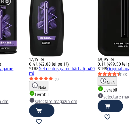
17,15 lei
49,95 lei
)
0,4 l (42,88 lei pe 1 l)
0,1 l (499,50 lei 
ay game
STR8
Gel de duș game bărbați, 400
STR8
Original ap
ml
(5)
(3)
Notă
Notă
Livrabil
Livrabil
selectare ma
n dm
selectare magazin dm