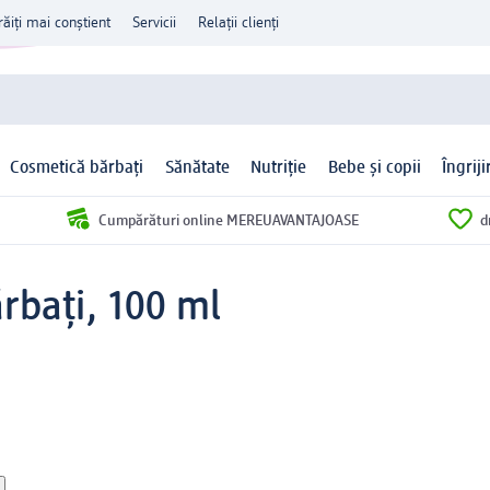
răiți mai conștient
Servicii
Relații clienți
Cosmetică bărbați
Sănătate
Nutriție
Bebe și copii
Îngrij
Cumpărături online MEREUAVANTAJOASE
d
rbați, 100 ml