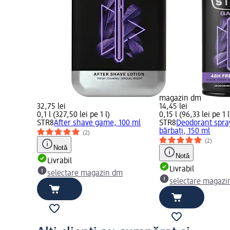
magazin dm
32,75 lei
14,45 lei
0,1 l (327,50 lei pe 1 l)
0,15 l (96,33 lei pe 1 l
STR8
After shave game, 100 ml
STR8
Deodorant spr
bărbați, 150 ml
(2)
(2)
Notă
Notă
Livrabil
Livrabil
selectare magazin dm
selectare magazi