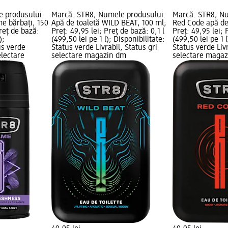
e produsului:
Marcă: STR8; Numele produsului:
Marcă: STR8; N
e bărbați, 150
Apă de toaletă WILD BEAT, 100 ml;
Red Code apă de 
Preț de bază:
Preț: 49,95 lei; Preț de bază: 0,1 l
Preț: 49,95 lei; 
);
(499,50 lei pe 1 l); Disponibilitate:
(499,50 lei pe 1 l
us verde
Status verde Livrabil, Status gri
Status verde Livr
electare
selectare magazin dm
selectare maga