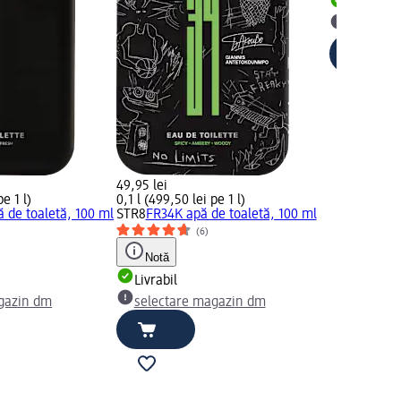
Livrabil
selectar
49,95 lei
pe 1 l)
0,1 l (499,50 lei pe 1 l)
ă de toaletă, 100 ml
STR8
FR34K apă de toaletă, 100 ml
(6)
Notă
Livrabil
gazin dm
selectare magazin dm