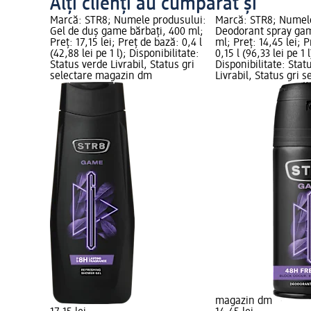
Alți clienți au cumpărat și
Marcă: STR8; Numele produsului:
Marcă: STR8; Numel
Gel de duș game bărbați, 400 ml;
Deodorant spray gam
Preț: 17,15 lei; Preț de bază: 0,4 l
ml; Preț: 14,45 lei; 
(42,88 lei pe 1 l); Disponibilitate:
0,15 l (96,33 lei pe 1 l
Status verde Livrabil, Status gri
Disponibilitate: Stat
selectare magazin dm
Livrabil, Status gri s
magazin dm