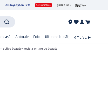
ire casă
Animale
Foto
Ultimele bucăți
dmLIVE ▶
m active beauty - revista online de beauty