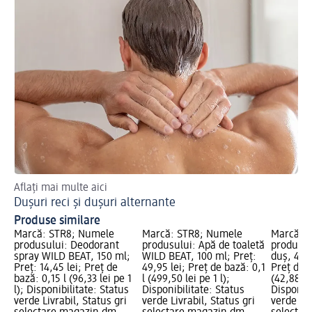
Aflați mai multe aici
Dușuri reci și dușuri alternante
Produse similare
Marcă: STR8; Numele
Marcă: STR8; Numele
Marcă: 
produsului: Deodorant
produsului: Apă de toaletă
produsul
spray WILD BEAT, 150 ml;
WILD BEAT, 100 ml; Preț:
duș, 400 
Preț: 14,45 lei; Preț de
49,95 lei; Preț de bază: 0,1
Preț de b
bază: 0,15 l (96,33 lei pe 1
l (499,50 lei pe 1 l);
(42,88 lei
l); Disponibilitate: Status
Disponibilitate: Status
Disponibi
verde Livrabil, Status gri
verde Livrabil, Status gri
verde Liv