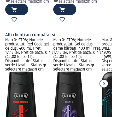
selectare magazin dm
selectare magazin dm
Alți clienți au cumpărat și
Marcă: STR8; Numele
Marcă: STR8; Numele
Marcă: 
produsului: Red Code gel
produsului: Gel de duș
produsul
de duș, 400 ml; Preț:
game bărbați, 400 ml; Preț:
WILD BEA
17,15 lei; Preț de bază: 0,4 l
17,15 lei; Preț de bază: 0,4 l
49,95 lei
(42,88 lei pe 1 l);
(42,88 lei pe 1 l);
l (499,50 
Disponibilitate: Status
Disponibilitate: Status
Disponibi
verde Livrabil, Status gri
verde Livrabil, Status gri
verde Liv
selectare magazin dm
selectare magazin dm
selectar