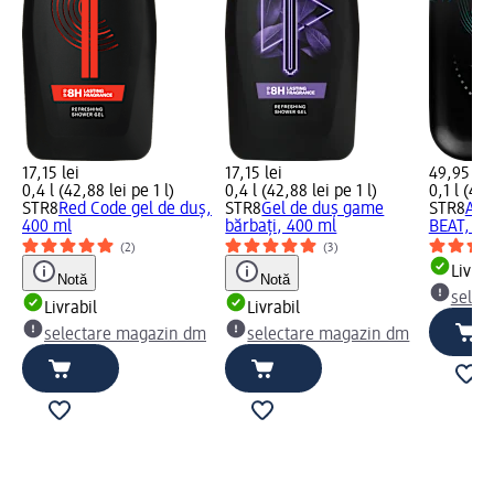
17,15 lei
17,15 lei
49,95 lei
0,4 l (42,88 lei pe 1 l)
0,4 l (42,88 lei pe 1 l)
0,1 l (499
STR8
Red Code gel de duș,
STR8
Gel de duș game
STR8
Apă
400 ml
bărbați, 400 ml
BEAT, 10
(2)
(3)
Livrab
Notă
Notă
selec
Livrabil
Livrabil
selectare magazin dm
selectare magazin dm