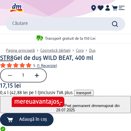
Căutare
Transport gratuit de la 150 Lei
Pagina principală
Cosmetică bărbați
Corp
Duș
STR8
Gel de duș WILD BEAT, 400 ml
5
(
1 Recenzie
)
17,15 lei
0,4 l (42,88 lei pe 1 l)
Inclusiv TVA plus
transport
Preț permanent dm
nemajorat din
29.07.2025
Adaugă în coș