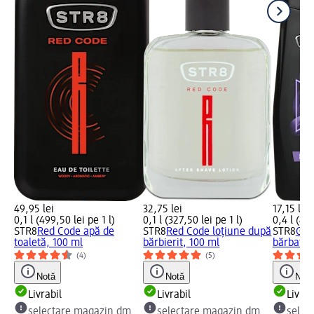
49,95 lei
32,75 lei
17,15 lei
0,1 l (499,50 lei pe 1 l)
0,1 l (327,50 lei pe 1 l)
0,4 l (42,
STR8
Red Code apă de
STR8
Red Code loțiune după
STR8
Gel
toaletă, 100 ml
bărbierit, 100 ml
bărbați,
(4)
(5)
Notă
Notă
Notă
Livrabil
Livrabil
Livrab
selectare magazin dm
selectare magazin dm
selec