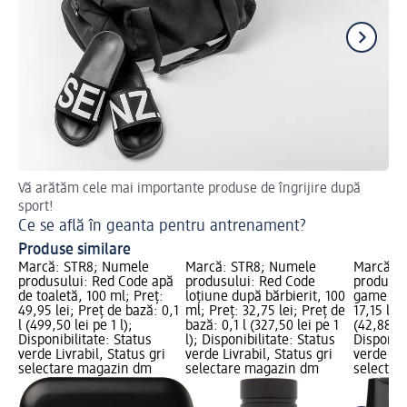
Vă arătăm cele mai importante produse de îngrijire după
Sfa
sport!
Ep
Ce se află în geanta pentru antrenament?
Produse similare
Marcă: STR8; Numele
Marcă: STR8; Numele
Marcă: 
produsului: Red Code apă
produsului: Red Code
produsul
de toaletă, 100 ml; Preț:
loțiune după bărbierit, 100
game băr
49,95 lei; Preț de bază: 0,1
ml; Preț: 32,75 lei; Preț de
17,15 lei
l (499,50 lei pe 1 l);
bază: 0,1 l (327,50 lei pe 1
(42,88 lei
Disponibilitate: Status
l); Disponibilitate: Status
Disponibi
verde Livrabil, Status gri
verde Livrabil, Status gri
verde Liv
selectare magazin dm
selectare magazin dm
selectar