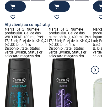
Alți clienți au cumpărat și
Marcă: STR8; Numele
Marcă: STR8; Numele
Marcă: 
produsului: Gel de duș
produsului: Gel de duș
produsul
WILD BEAT, 400 ml; Preț:
game bărbați, 400 ml; Preț:
loțiune d
17,15 lei; Preț de bază: 0,4 l
17,15 lei; Preț de bază: 0,4 l
ml; Preț:
(42,88 lei pe 1 l);
(42,88 lei pe 1 l);
bază: 0,1
Disponibilitate: Status
Disponibilitate: Status
l); Dispo
verde Livrabil, Status gri
verde Livrabil, Status gri
verde Liv
selectare magazin dm
selectare magazin dm
selectar