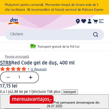
Mulțumim pentru comandă. Momentan timpul de livrare este de 5
zile lucrătoare. Vă recomandăm să folosiți serviciul de Ridicare Expres
Căutare
Transport gratuit de la 150 Lei
Pagina principală
STR8
Red Code gel de duș, 400 ml
5
(
2 Recenzii
)
17,15 lei
0,4 l (42,88 lei pe 1 l)
Inclusiv TVA plus
transport
Preț permanent dm
nemajorat din
29.07.2025