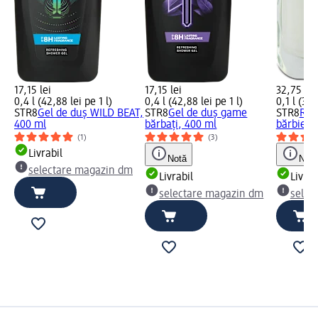
17,15 lei
17,15 lei
32,75 lei
0,4 l (42,88 lei pe 1 l)
0,4 l (42,88 lei pe 1 l)
0,1 l (327
STR8
Gel de duș WILD BEAT,
STR8
Gel de duș game
STR8
Red
400 ml
bărbați, 400 ml
bărbierit
(1)
(3)
Livrabil
Notă
Notă
selectare magazin dm
Livrabil
Livrab
selectare magazin dm
selec